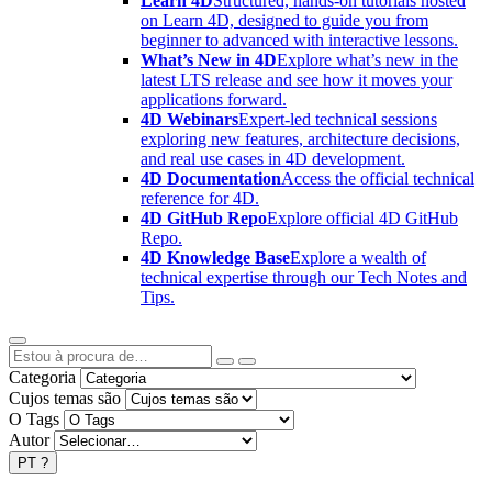
Learn 4D
Structured, hands-on tutorials hosted
on Learn 4D, designed to guide you from
beginner to advanced with interactive lessons.
What’s New in 4D
Explore what’s new in the
latest LTS release and see how it moves your
applications forward.
4D Webinars
Expert-led technical sessions
exploring new features, architecture decisions,
and real use cases in 4D development.
4D Documentation
Access the official technical
reference for 4D.
4D GitHub Repo
Explore official 4D GitHub
Repo.
4D Knowledge Base
Explore a wealth of
technical expertise through our Tech Notes and
Tips.
Categoria
Cujos temas são
O Tags
Autor
PT
?