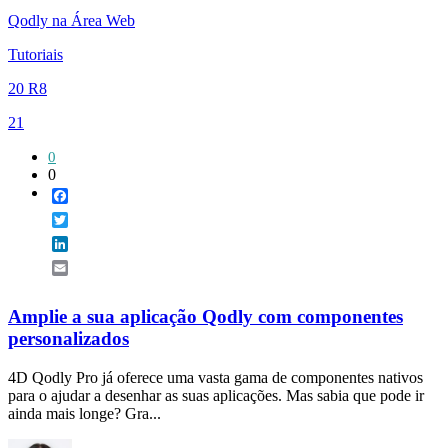
Qodly na Área Web
Tutoriais
20 R8
21
0
0
Facebook
Twitter
LinkedIn
Email
Amplie a sua aplicação Qodly com componentes
personalizados
4D Qodly Pro já oferece uma vasta gama de componentes nativos
para o ajudar a desenhar as suas aplicações. Mas sabia que pode ir
ainda mais longe? Gra...