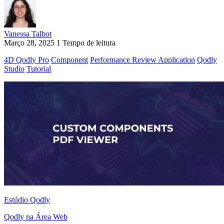
Vanessa Talbot
Março 28, 2025
1 Tempo de leitura
4D Qodly Pro
Component
Performance Review Application
Qodly
Studio
Tutorial
Estúdio Qodly
Qodly na Área Web