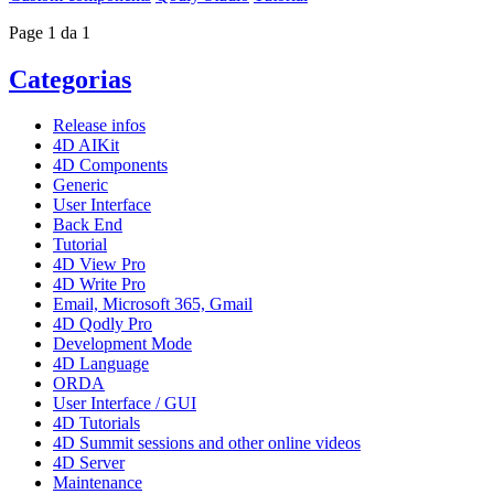
Page 1 da 1
Categorias
Release infos
4D AIKit
4D Components
Generic
User Interface
Back End
Tutorial
4D View Pro
4D Write Pro
Email, Microsoft 365, Gmail
4D Qodly Pro
Development Mode
4D Language
ORDA
User Interface / GUI
4D Tutorials
4D Summit sessions and other online videos
4D Server
Maintenance