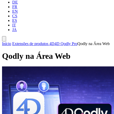
DE
FR
EN
CS
ES
IT
JA
Início
Extensões de produtos 4D
4D Qodly Pro
Qodly na Área Web
Qodly na Área Web