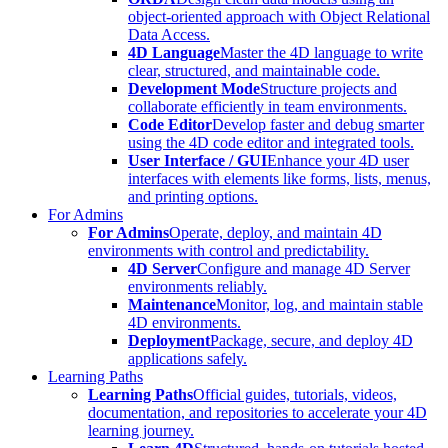
object-oriented approach with Object Relational
Data Access.
4D Language
Master the 4D language to write
clear, structured, and maintainable code.
Development Mode
Structure projects and
collaborate efficiently in team environments.
Code Editor
Develop faster and debug smarter
using the 4D code editor and integrated tools.
User Interface / GUI
Enhance your 4D user
interfaces with elements like forms, lists, menus,
and printing options.
For Admins
For Admins
Operate, deploy, and maintain 4D
environments with control and predictability.
4D Server
Configure and manage 4D Server
environments reliably.
Maintenance
Monitor, log, and maintain stable
4D environments.
Deployment
Package, secure, and deploy 4D
applications safely.
Learning Paths
Learning Paths
Official guides, tutorials, videos,
documentation, and repositories to accelerate your 4D
learning journey.