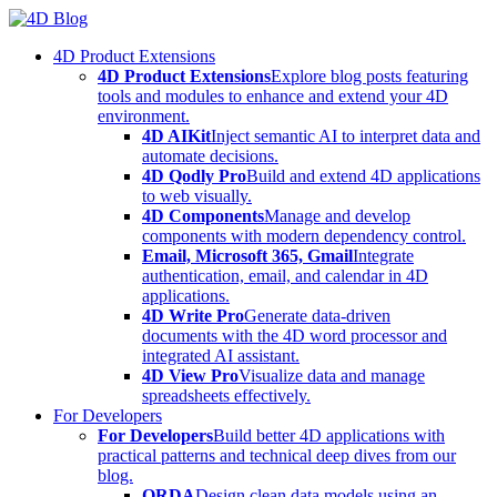
Skip
to
4D Product Extensions
content
4D Product Extensions
Explore blog posts featuring
tools and modules to enhance and extend your 4D
environment.
4D AIKit
Inject semantic AI to interpret data and
automate decisions.
4D Qodly Pro
Build and extend 4D applications
to web visually.
4D Components
Manage and develop
components with modern dependency control.
Email, Microsoft 365, Gmail
Integrate
authentication, email, and calendar in 4D
applications.
4D Write Pro
Generate data-driven
documents with the 4D word processor and
integrated AI assistant.
4D View Pro
Visualize data and manage
spreadsheets effectively.
For Developers
For Developers
Build better 4D applications with
practical patterns and technical deep dives from our
blog.
ORDA
Design clean data models using an