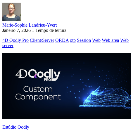
Marie-Sophie Landrieu-Yvert
Janeiro 7, 2026
1 Tempo de leitura
4D Qodly Pro
Client/Server
ORDA
otp
Session
Web
Web area
Web
server
Estúdio Qodly