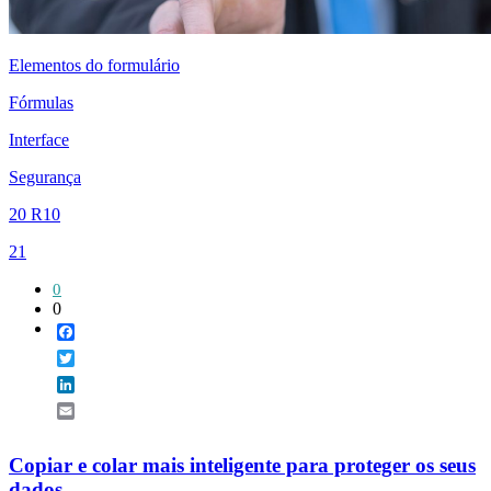
Elementos do formulário
Fórmulas
Interface
Segurança
20 R10
21
0
0
Facebook
Twitter
LinkedIn
Email
Copiar e colar mais inteligente para proteger os seus
dados