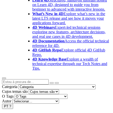
Learn 4D
Structured, hands-on tutorials hosted
on Learn 4D, designed to guide you from
beginner to advanced with interactive lessons.
What’s New in 4D
Explore what’s new in the
latest LTS release and see how it moves your
applications forward.
4D Webinars
Expert-led technical sessions
exploring new features, architecture decisions,
and real use cases in 4D development.
4D Documentation
Access the official technical
reference for 4D.
4D GitHub Repo
Explore official 4D GitHub
Repo.
4D Knowledge Base
Explore a wealth of
technical expertise through our Tech Notes and
Tips.
Categoria
Cujos temas são
O Tags
Autor
PT
?