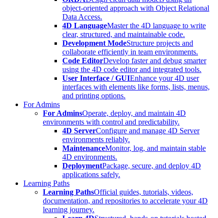
object-oriented approach with Object Relational
Data Access.
4D Language
Master the 4D language to write
clear, structured, and maintainable code.
Development Mode
Structure projects and
collaborate efficiently in team environments.
Code Editor
Develop faster and debug smarter
using the 4D code editor and integrated tools.
User Interface / GUI
Enhance your 4D user
interfaces with elements like forms, lists, menus,
and printing options.
For Admins
For Admins
Operate, deploy, and maintain 4D
environments with control and predictability.
4D Server
Configure and manage 4D Server
environments reliably.
Maintenance
Monitor, log, and maintain stable
4D environments.
Deployment
Package, secure, and deploy 4D
applications safely.
Learning Paths
Learning Paths
Official guides, tutorials, videos,
documentation, and repositories to accelerate your 4D
learning journey.