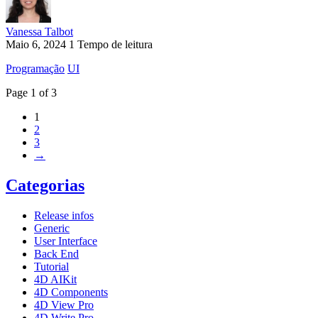
Vanessa Talbot
Maio 6, 2024
1 Tempo de leitura
Programação
UI
Page 1 of 3
1
2
3
→
Categorias
Release infos
Generic
User Interface
Back End
Tutorial
4D AIKit
4D Components
4D View Pro
4D Write Pro