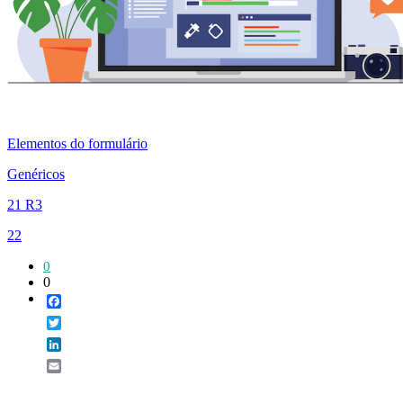
Elementos do formulário
Genéricos
21 R3
22
0
0
Facebook
Twitter
LinkedIn
Email