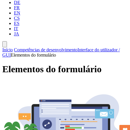
DE
FR
EN
CS
ES
IT
JA
Início
Competências de desenvolvimento
Interface do utilizador /
GUI
Elementos do formulário
Elementos do formulário