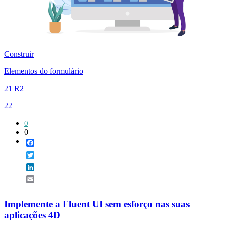
Construir
Elementos do formulário
21 R2
22
0
0
Facebook
Twitter
LinkedIn
Email
Implemente a Fluent UI sem esforço nas suas
aplicações 4D