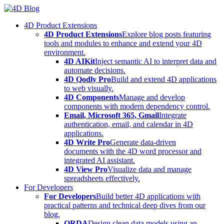
Skip
to
4D Product Extensions
content
4D Product Extensions
Explore blog posts featuring
tools and modules to enhance and extend your 4D
environment.
4D AIKit
Inject semantic AI to interpret data and
automate decisions.
4D Qodly Pro
Build and extend 4D applications
to web visually.
4D Components
Manage and develop
components with modern dependency control.
Email, Microsoft 365, Gmail
Integrate
authentication, email, and calendar in 4D
applications.
4D Write Pro
Generate data-driven
documents with the 4D word processor and
integrated AI assistant.
4D View Pro
Visualize data and manage
spreadsheets effectively.
For Developers
For Developers
Build better 4D applications with
practical patterns and technical deep dives from our
blog.
ORDA
Design clean data models using an