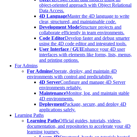
object-oriented approach with Object Relational
Data Access.
4D Language
Master the 4D language to write
clear, structured, and maintainable code.
Development Mode
Structure projects and
collaborate efficiently in team environments.
Code Editor
Develop faster and debug smarter
using the 4D code editor and integrated tools.
User Interface / GUI
Enhance your 4D user
interfaces with elements like forms, lists, menus,
and printing options.
For Admins
For Admins
Operate, deploy, and maintain 4D
environments with control and predictability.
4D Server
Configure and manage 4D Server
environments reliably.
Maintenance
Monitor, log, and maintain stable
4D environments.
Deployment
Package, secure, and deploy 4D
applications safely.
Learning Paths
Learning Paths
Official guides, tutorials, videos,
documentation, and repositories to accelerate your 4D
learning journey.