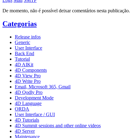
Logs
Mail
SMTP
De momento, não é possível deixar comentários nesta publicação.
Categorias
Release infos
Generic
User Interface
Back End
Tutorial
4D AIKit
4D Components
4D View Pro
4D Write Pro
Email, Microsoft 365, Gmail
4D Qodly Pro
Development Mode
4D Language
ORDA
User Interface / GUI
4D Tutorials
4D Summit sessions and other online videos
4D Server
Maintenance