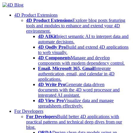
Skip
to
4D Product Extensions
content
4D Product Extensions
Explore blog posts featuring
tools and modules to enhance and extend your 4D
environment.
4D AIKit
Inject semantic AI to interpret data and
automate decisions.
4D Qodly Pro
Build and extend 4D applications
to web visually.
4D Components
Manage and develop
components with modern dependency control.
Email, Microsoft 365, Gmail
Integrate
authentication, email, and calendar in 4D
applications.
4D Write Pro
Generate data-driven
documents with the 4D word processor and
integrated AI assistant.
4D View Pro
Visualize data and manage
spreadsheets effectively.
For Developers
For Developers
Build better 4D applications with
practical patterns and technical deep dives from our
blog.
ORDA
Design clean data models using an