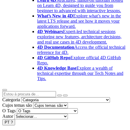
Learn 4D
Structured, hands-on tutorials hosted
on Learn 4D, designed to guide you from
beginner to advanced with interactive lessons.
What’s New in 4D
Explore what’s new in the
latest LTS release and see how it moves your
applications forward.
4D Webinars
Expert-led technical sessions
exploring new features, architecture decisions,
and real use cases in 4D development.
4D Documentation
Access the official technical
reference for 4D.
4D GitHub Repo
Explore official 4D GitHub
Repo.
4D Knowledge Base
Explore a wealth of
technical expertise through our Tech Notes and
Tips.
Categoria
Cujos temas são
O Tags
Autor
PT
?