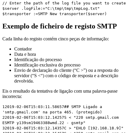
// Enter the path of the log file you want to create
$server
.
logFile
:="C:\tmp\tmp\tmpLog.txt"
$transporter
:=
SMTP New transporter
(
$server
)
Exemplo de ficheiro de registo SMTP
Cada linha do registo contém cinco peças de informação:
Contador
Data e hora
Identificação do processo
Identificação exclusiva do processo
Envio de declaração do cliente (“C >”) ou a resposta do
servidor (“S <“) com o código de resposta e a descrição
devolvida.
Eis o resultado da tentativa de ligação com uma palavra-passe
incorrecta:
12019-02-06T15:03:11.58657## SMTP Ligado a
'smtp.gmail.com' na porta 465. (protegido)
22019-02-06T15:03:12.14257S < "220 smtp.gmail.com
ESMTP y139sm19463388wmd.22 - gsmtp"
32019-02-06T15:03:12.14357C > "EHLO [192.168.18.9]"