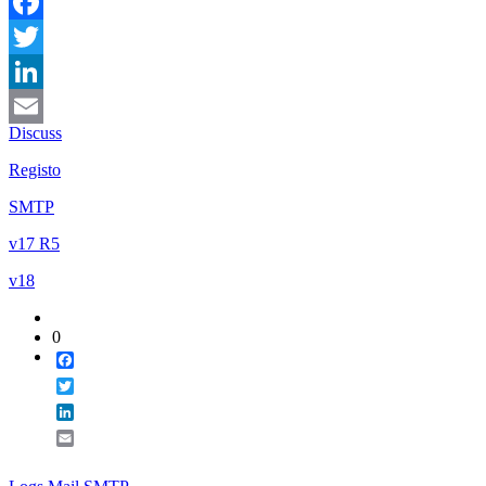
Facebook
Twitter
LinkedIn
Discuss
Email
Registo
SMTP
v17 R5
v18
0
Facebook
Twitter
LinkedIn
Email