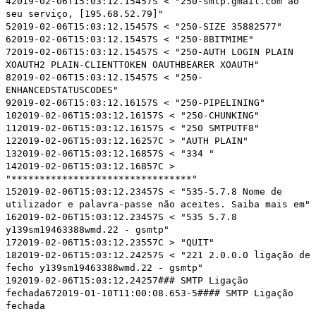
42019-02-06T15:03:12.15457S < "250-smtp.gmail.com ao
seu serviço, [195.68.52.79]"
52019-02-06T15:03:12.15457S < "250-SIZE 35882577"
62019-02-06T15:03:12.15457S < "250-8BITMIME"
72019-02-06T15:03:12.15457S < "250-AUTH LOGIN PLAIN
XOAUTH2 PLAIN-CLIENTTOKEN OAUTHBEARER XOAUTH"
82019-02-06T15:03:12.15457S < "250-
ENHANCEDSTATUSCODES"
92019-02-06T15:03:12.16157S < "250-PIPELINING"
102019-02-06T15:03:12.16157S < "250-CHUNKING"
112019-02-06T15:03:12.16157S < "250 SMTPUTF8"
122019-02-06T15:03:12.16257C > "AUTH PLAIN"
132019-02-06T15:03:12.16857S < "334 "
142019-02-06T15:03:12.16857C >
"********************************"
152019-02-06T15:03:12.23457S < "535-5.7.8 Nome de
utilizador e palavra-passe não aceites. Saiba mais em"
162019-02-06T15:03:12.23457S < "535 5.7.8
y139sm19463388wmd.22 - gsmtp"
172019-02-06T15:03:12.23557C > "QUIT"
182019-02-06T15:03:12.24257S < "221 2.0.0.0 ligação de
fecho y139sm19463388wmd.22 - gsmtp"
192019-02-06T15:03:12.24257### SMTP Ligação
fechada672019-01-10T11:00:08.653-5#### SMTP Ligação
fechada