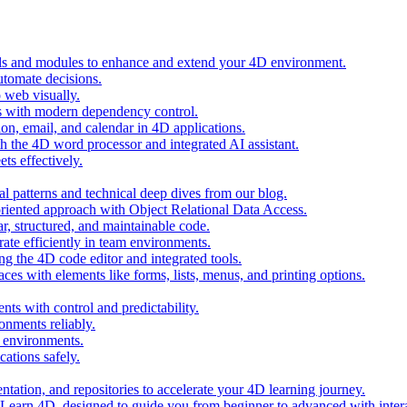
ols and modules to enhance and extend your 4D environment.
automate decisions.
 web visually.
 with modern dependency control.
ion, email, and calendar in 4D applications.
 the 4D word processor and integrated AI assistant.
ts effectively.
al patterns and technical deep dives from our blog.
oriented approach with Object Relational Data Access.
r, structured, and maintainable code.
rate efficiently in team environments.
g the 4D code editor and integrated tools.
ces with elements like forms, lists, menus, and printing options.
ts with control and predictability.
nments reliably.
D environments.
ations safely.
entation, and repositories to accelerate your 4D learning journey.
n Learn 4D, designed to guide you from beginner to advanced with intera