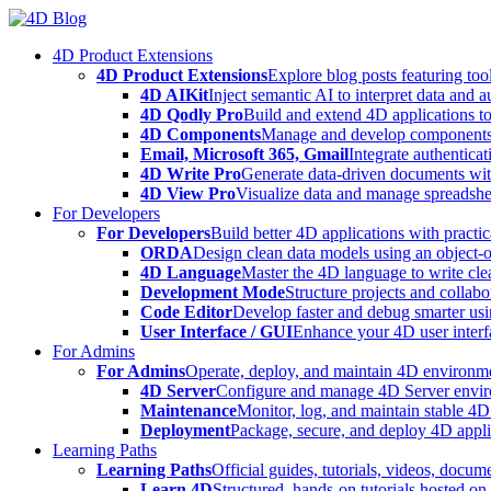
Skip
to
4D Product Extensions
content
4D Product Extensions
Explore blog posts featuring to
4D AIKit
Inject semantic AI to interpret data and 
4D Qodly Pro
Build and extend 4D applications to
4D Components
Manage and develop components
Email, Microsoft 365, Gmail
Integrate authenticat
4D Write Pro
Generate data-driven documents with
4D View Pro
Visualize data and manage spreadshee
For Developers
For Developers
Build better 4D applications with practic
ORDA
Design clean data models using an object-
4D Language
Master the 4D language to write clea
Development Mode
Structure projects and collabo
Code Editor
Develop faster and debug smarter usin
User Interface / GUI
Enhance your 4D user interfa
For Admins
For Admins
Operate, deploy, and maintain 4D environmen
4D Server
Configure and manage 4D Server enviro
Maintenance
Monitor, log, and maintain stable 4
Deployment
Package, secure, and deploy 4D applic
Learning Paths
Learning Paths
Official guides, tutorials, videos, docum
Learn 4D
Structured, hands-on tutorials hosted o