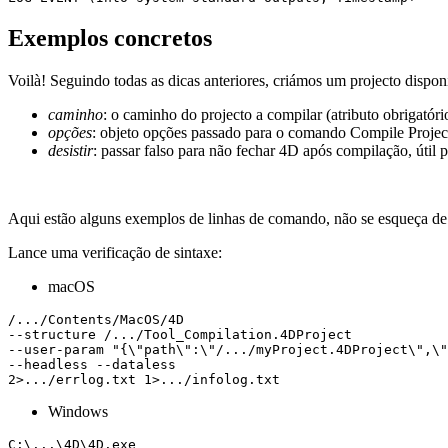
Exemplos concretos
Voilà! Seguindo todas as dicas anteriores, criámos um projecto dispo
caminho
: o caminho do projecto a compilar (atributo obrigatóri
opções
: objeto opções passado para o comando Compile Project
desistir
: passar falso para não fechar 4D após compilação, útil p
Aqui estão alguns exemplos de linhas de comando, não se esqueça de
Lance uma verificação de sintaxe:
macOS
/.../Contents/MacOS/4D 

--structure /.../Tool_Compilation.4DProject 

--user-param "{\"path\":\"/.../myProject.4DProject\",\"
--headless --dataless 

2>.../errlog.txt 1>.../infolog.txt
Windows
C:\...\4D\4D.exe 
