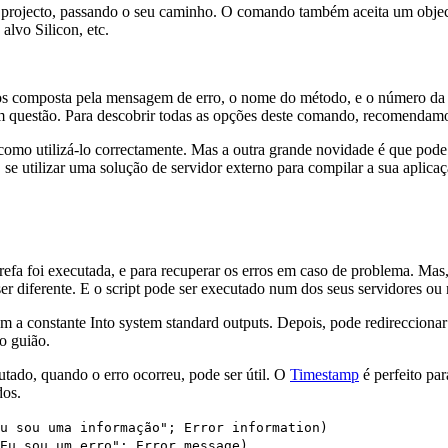
projecto, passando o seu caminho. O comando também aceita um object
alvo Silicon, etc.
ros composta pela mensagem de erro, o nome do método, e o número da
m questão. Para descobrir todas as opções deste comando, recomendamo
 como utilizá-lo correctamente. Mas a outra grande novidade é que pod
e utilizar uma solução de servidor externo para compilar a sua aplicaçã
arefa foi executada, e para recuperar os erros em caso de problema. Mas,
r diferente. E o script pode ser executado num dos seus servidores ou
m a constante
Into system standard outputs
. Depois, pode redireccionar
o guião.
utado, quando o erro ocorreu, pode ser útil. O
Timestamp
é perfeito pa
dos.
Eu sou uma informação";
Error information
)
 Eu sou um erro";
Error message
)