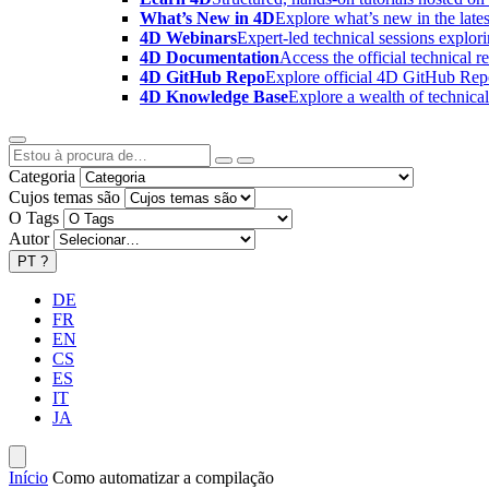
What’s New in 4D
Explore what’s new in the late
4D Webinars
Expert-led technical sessions explor
4D Documentation
Access the official technical r
4D GitHub Repo
Explore official 4D GitHub Rep
4D Knowledge Base
Explore a wealth of technica
Categoria
Cujos temas são
O Tags
Autor
PT
?
DE
FR
EN
CS
ES
IT
JA
Início
Como automatizar a compilação