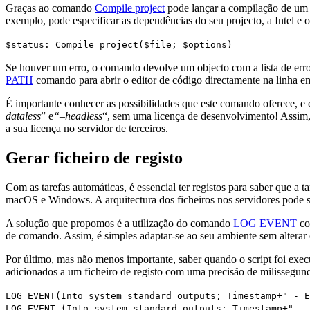
Graças ao comando
Compile project
pode lançar a compilação de um 
exemplo, pode especificar as dependências do seu projecto, a Intel e o 
$status
:=
Compile project
(
$file
;
$options
)
Se houver um erro, o comando devolve um objecto com a lista de er
PATH
comando para abrir o editor de código directamente na linha e
É importante conhecer as possibilidades que este comando oferece, e
dataless
” e
“–headless
“, sem uma licença de desenvolvimento! Assim, s
a sua licença no servidor de terceiros.
Gerar ficheiro de registo
Com as tarefas automáticas, é essencial ter registos para saber que a t
macOS e Windows. A arquitectura dos ficheiros nos servidores pode se
A solução que propomos é a utilização do comando
LOG EVENT
co
de comando. Assim, é simples adaptar-se ao seu ambiente sem alterar 
Por último, mas não menos importante, saber quando o script foi exec
adicionados a um ficheiro de registo com uma precisão de milissegun
LOG EVENT
(
Into system standard outputs
;
Timestamp
+" - 
LOG EVENT
(
Into system standard outputs
;
Timestamp
+" -