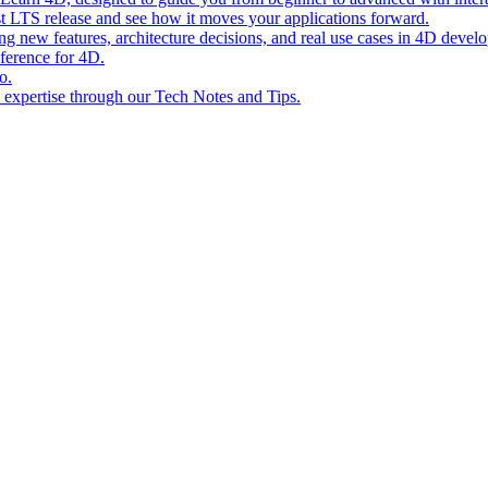
st LTS release and see how it moves your applications forward.
ing new features, architecture decisions, and real use cases in 4D devel
eference for 4D.
o.
l expertise through our Tech Notes and Tips.