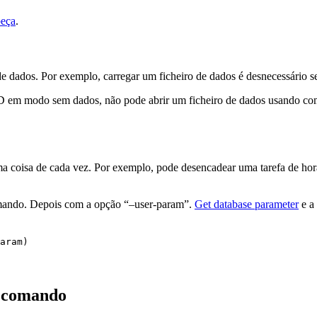
beça
.
de dados. Por exemplo, carregar um ficheiro de dados é desnecessário se
 4D em modo sem dados, não pode abrir um ficheiro de dados usando co
ma coisa de cada vez. Por exemplo, pode desencadear uma tarefa de hora
comando. Depois com a opção “–user-param”.
Get database parameter
e a
aram
)
 comando