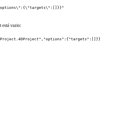
options\":{\"targets\":[]}}"

t está vazio:
Project.4DProject","options":{"targets":[]}}
