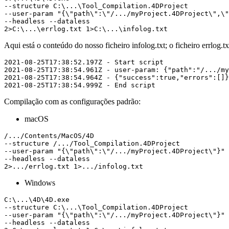
--structure C:\...\Tool_Compilation.4DProject 

--user-param "{\"path\":\"/.../myProject.4DProject\",\"
--headless --dataless 

2>C:\...\errlog.txt 1>C:\...\infolog.txt
Aqui está o conteúdo do nosso ficheiro infolog.txt; o ficheiro errlog.tx
2021-08-25T17:38:52.197Z - Start script

2021-08-25T17:38:54.961Z - user-param: {"path":"/.../my
2021-08-25T17:38:54.964Z - {"success":true,"errors":[]}

2021-08-25T17:38:54.999Z - End script
Compilação com as configurações padrão:
macOS
/.../Contents/MacOS/4D 

--structure /.../Tool_Compilation.4DProject 

--user-param "{\"path\":\"/.../myProject.4DProject\"}" 

--headless --dataless 

2>.../errlog.txt 1>.../infolog.txt
Windows
C:\...\4D\4D.exe

--structure C:\...\Tool_Compilation.4DProject 

--user-param "{\"path\":\"/.../myProject.4DProject\"}" 

--headless --dataless 
