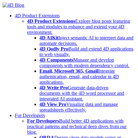
Skip
to
4D Product Extensions
content
4D Product Extensions
Explore blog posts featuring
tools and modules to enhance and extend your 4D
environment.
4D AIKit
Inject semantic AI to interpret data and
automate decisions.
4D Qodly Pro
Build and extend 4D applications
to web visually.
4D Components
Manage and develop
components with modern dependency control.
Email, Microsoft 365, Gmail
Integrate
authentication, email, and calendar in 4D
applications.
4D Write Pro
Generate data-driven
documents with the 4D word processor and
integrated AI assistant.
4D View Pro
Visualize data and manage
spreadsheets effectively.
For Developers
For Developers
Build better 4D applications with
practical patterns and technical deep dives from our
blog.
ORDA
Design clean data models using an