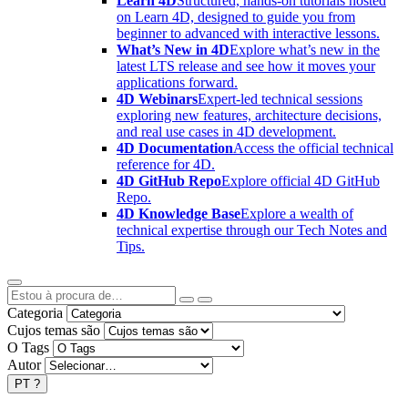
Learn 4D
Structured, hands-on tutorials hosted
on Learn 4D, designed to guide you from
beginner to advanced with interactive lessons.
What’s New in 4D
Explore what’s new in the
latest LTS release and see how it moves your
applications forward.
4D Webinars
Expert-led technical sessions
exploring new features, architecture decisions,
and real use cases in 4D development.
4D Documentation
Access the official technical
reference for 4D.
4D GitHub Repo
Explore official 4D GitHub
Repo.
4D Knowledge Base
Explore a wealth of
technical expertise through our Tech Notes and
Tips.
Categoria
Cujos temas são
O Tags
Autor
PT
?