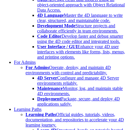
object-oriented approach with Object Relational
Data Access.
4D Language
Master the 4D language to write
clear, structured, and maintainable code.
Development Mode
Structure projects and
collaborate efficiently in team environments.
Code Editor
Develop faster and debug smarter
using the 4D code editor and integrated tools.
User Interface / GUI
Enhance your 4D user
interfaces with elements like forms, lists, menus,
and printing options.
For Admins
For Admins
Operate, deploy, and maintain 4D
environments with control and predictability.
4D Server
Configure and manage 4D Server
environments reliably.
Maintenance
Monitor, log, and maintain stable
4D environments.
Deployment
Package, secure, and deploy 4D
applications safely.
Learning Paths
Learning Paths
Official guides, tutorials, videos,
documentation, and repositories to accelerate your 4D
learning journey.