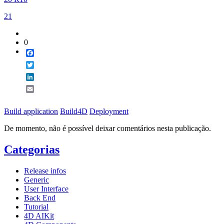
21
0
Facebook
Twitter
LinkedIn
Email
Build application
Build4D
Deployment
De momento, não é possível deixar comentários nesta publicação.
Categorias
Release infos
Generic
User Interface
Back End
Tutorial
4D AIKit