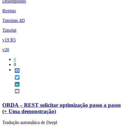
Desempenho
Registo
Tutoriais 4D
Tutorial
v19 R5
v20
0
0
Facebook
Twitter
LinkedIn
Email
ORDA – REST solicitar optimização passo a passo
(+ Uma demonstração)
Tradução automática de Deepl