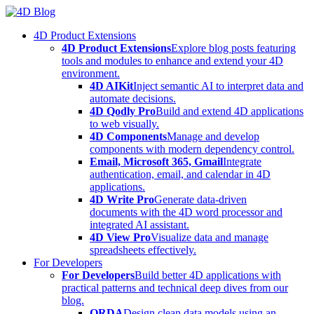
Skip
to
4D Product Extensions
content
4D Product Extensions
Explore blog posts featuring
tools and modules to enhance and extend your 4D
environment.
4D AIKit
Inject semantic AI to interpret data and
automate decisions.
4D Qodly Pro
Build and extend 4D applications
to web visually.
4D Components
Manage and develop
components with modern dependency control.
Email, Microsoft 365, Gmail
Integrate
authentication, email, and calendar in 4D
applications.
4D Write Pro
Generate data-driven
documents with the 4D word processor and
integrated AI assistant.
4D View Pro
Visualize data and manage
spreadsheets effectively.
For Developers
For Developers
Build better 4D applications with
practical patterns and technical deep dives from our
blog.
ORDA
Design clean data models using an