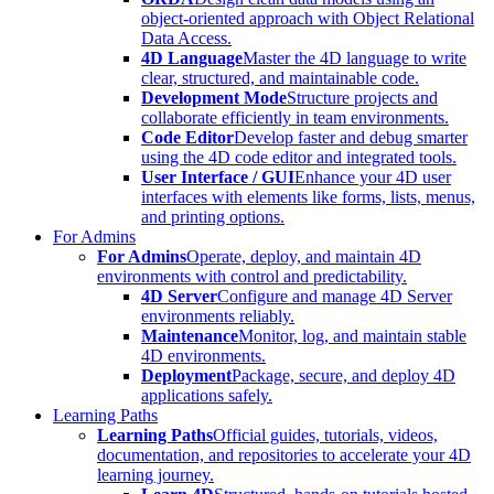
object-oriented approach with Object Relational
Data Access.
4D Language
Master the 4D language to write
clear, structured, and maintainable code.
Development Mode
Structure projects and
collaborate efficiently in team environments.
Code Editor
Develop faster and debug smarter
using the 4D code editor and integrated tools.
User Interface / GUI
Enhance your 4D user
interfaces with elements like forms, lists, menus,
and printing options.
For Admins
For Admins
Operate, deploy, and maintain 4D
environments with control and predictability.
4D Server
Configure and manage 4D Server
environments reliably.
Maintenance
Monitor, log, and maintain stable
4D environments.
Deployment
Package, secure, and deploy 4D
applications safely.
Learning Paths
Learning Paths
Official guides, tutorials, videos,
documentation, and repositories to accelerate your 4D
learning journey.