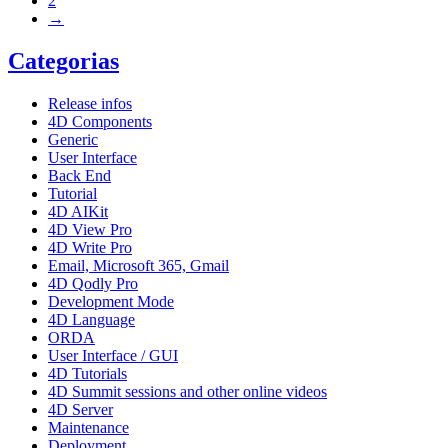
2
→
Categorias
Release infos
4D Components
Generic
User Interface
Back End
Tutorial
4D AIKit
4D View Pro
4D Write Pro
Email, Microsoft 365, Gmail
4D Qodly Pro
Development Mode
4D Language
ORDA
User Interface / GUI
4D Tutorials
4D Summit sessions and other online videos
4D Server
Maintenance
Deployment