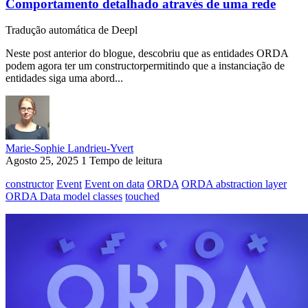
Comportamento detalhado através de uma rede
Tradução automática de Deepl
Neste post anterior do blogue, descobriu que as entidades ORDA
podem agora ter um constructorpermitindo que a instanciação de
entidades siga uma abord...
Marie-Sophie Landrieu-Yvert
Agosto 25, 2025
1 Tempo de leitura
constructor
Event
Event on data
ORDA
ORDA abstraction layer
ORDA Data model classes
touched