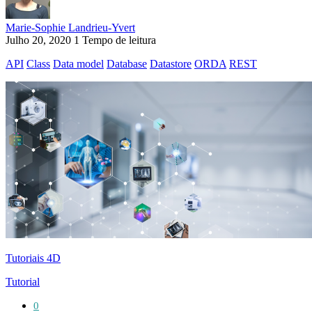
Marie-Sophie Landrieu-Yvert
Julho 20, 2020
1 Tempo de leitura
API
Class
Data model
Database
Datastore
ORDA
REST
Tutoriais 4D
Tutorial
0