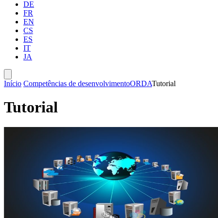
DE
FR
EN
CS
ES
IT
JA
Início
Competências de desenvolvimento
ORDA
Tutorial
Tutorial