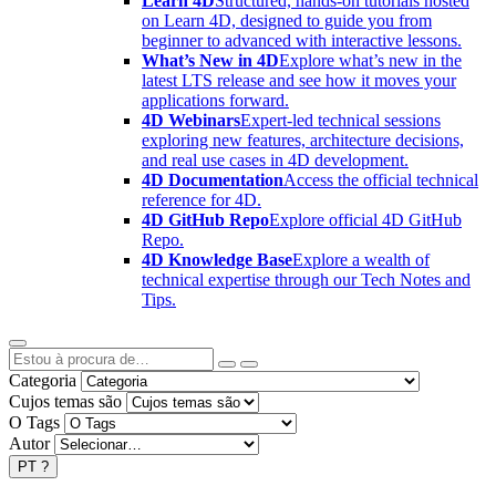
Learn 4D
Structured, hands-on tutorials hosted
on Learn 4D, designed to guide you from
beginner to advanced with interactive lessons.
What’s New in 4D
Explore what’s new in the
latest LTS release and see how it moves your
applications forward.
4D Webinars
Expert-led technical sessions
exploring new features, architecture decisions,
and real use cases in 4D development.
4D Documentation
Access the official technical
reference for 4D.
4D GitHub Repo
Explore official 4D GitHub
Repo.
4D Knowledge Base
Explore a wealth of
technical expertise through our Tech Notes and
Tips.
Categoria
Cujos temas são
O Tags
Autor
PT
?