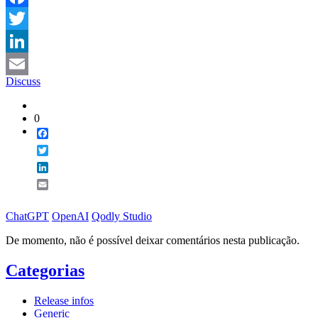
Facebook
Twitter
LinkedIn
Discuss
Email
0
Facebook
Twitter
LinkedIn
Email
ChatGPT
OpenAI
Qodly Studio
De momento, não é possível deixar comentários nesta publicação.
Categorias
Release infos
Generic