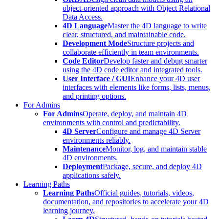
object-oriented approach with Object Relational
Data Access.
4D Language
Master the 4D language to write
clear, structured, and maintainable code.
Development Mode
Structure projects and
collaborate efficiently in team environments.
Code Editor
Develop faster and debug smarter
using the 4D code editor and integrated tools.
User Interface / GUI
Enhance your 4D user
interfaces with elements like forms, lists, menus,
and printing options.
For Admins
For Admins
Operate, deploy, and maintain 4D
environments with control and predictability.
4D Server
Configure and manage 4D Server
environments reliably.
Maintenance
Monitor, log, and maintain stable
4D environments.
Deployment
Package, secure, and deploy 4D
applications safely.
Learning Paths
Learning Paths
Official guides, tutorials, videos,
documentation, and repositories to accelerate your 4D
learning journey.