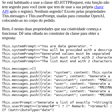
Se está habituado a usar a classe 4D.HTTPRequest, esta função não
tem segredo para você (note que tem de usar a sua própria
chave
API
após o registo). Nenhum segredo? Exceto pelas propriedades
This
.messages
e
This
.
userPrompt
, usadas para consultar OpenAI,
colocando-as no corpo do pedido.
Bem, é nestas duas propriedades que sua criatividade começa a
funcionar. Dê uma olhada no construtor da classe para obter a
resposta:
This.systemPrompt:="You are data generator. "

This.systemPrompt+="You will be provided with a descrip
This.systemPrompt+="Generated values must be separated 
This.systemPrompt+="The list must start with 2 characte
This.systemPrompt+="The list must end with 2 characters
This.messages:=[]

This.messages.push({role: "system"; content: This.syste
This.messages.push({role: "user"; content: "Generate a 
This.messages.push({role: "assistant"; content: "¶¶Alic
This.messages.push({role: "user"; content: "Generate a 
This.messages.push({role: "assistant"; content: "¶¶35¶6
This.messages.push({role: "user"; content: "Generate a 
This.messages.push({role: "assistant"; content: "¶¶1980
This.userPrompt:="Generate a list of exactly "+String($
This.userPrompt+=($remark#"") ? (" Remark: "+$remark) :
If ($attributeType="date")
