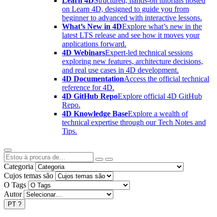
Learn 4D
Structured, hands-on tutorials hosted
on Learn 4D, designed to guide you from
beginner to advanced with interactive lessons.
What’s New in 4D
Explore what’s new in the
latest LTS release and see how it moves your
applications forward.
4D Webinars
Expert-led technical sessions
exploring new features, architecture decisions,
and real use cases in 4D development.
4D Documentation
Access the official technical
reference for 4D.
4D GitHub Repo
Explore official 4D GitHub
Repo.
4D Knowledge Base
Explore a wealth of
technical expertise through our Tech Notes and
Tips.
Categoria
Cujos temas são
O Tags
Autor
PT
?