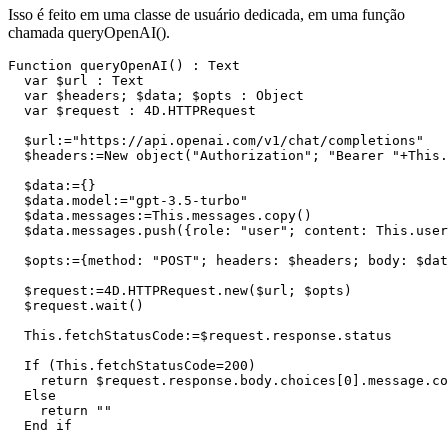
Isso é feito em uma classe de usuário dedicada, em uma função
chamada queryOpenAI().
Function queryOpenAI() : Text

  var $url : Text

  var $headers; $data; $opts : Object

  var $request : 4D.HTTPRequest

  $url:="https://api.openai.com/v1/chat/completions"

  $headers:=New object("Authorization"; "Bearer "+This.
  $data:={}

  $data.model:="gpt-3.5-turbo"

  $data.messages:=This.messages.copy()

  $data.messages.push({role: "user"; content: This.user
  $opts:={method: "POST"; headers: $headers; body: $dat
  $request:=4D.HTTPRequest.new($url; $opts)

  $request.wait()

  This.fetchStatusCode:=$request.response.status

  If (This.fetchStatusCode=200)

    return $request.response.body.choices[0].message.co
  Else 

    return ""

  End if 