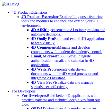
Skip
to
4D Product Extensions
content
4D Product Extensions
Explore blog posts featuring
tools and modules to enhance and extend your 4D
environment.
4D AIKit
Inject semantic AI to interpret data and
automate decisions.
4D Qodly Pro
Build and extend 4D applications
to web visually.
4D Components
Manage and develop
components with modern dependency control.
Email, Microsoft 365, Gmail
Integrate
authentication, email, and calendar in 4D
applications.
4D Write Pro
Generate data-driven
documents with the 4D word processor and
integrated AI assistant.
4D View Pro
Visualize data and manage
spreadsheets effectively.
For Developers
For Developers
Build better 4D applications with
practical patterns and technical deep dives from our
blog.
ORDA
Design clean data models using an