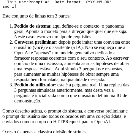
  This.userPrompt+=". Date format: YYYY-MM-DD"

End if
Este conjunto de linhas tem 3 partes:
Pedido do sistema
: aqui define-se o contexto, o panorama
geral. Aponta o modelo para a direção que quer que ele siga.
Neste caso, escrevo um tipo de requisitos.
Conversa preliminar
: depois pode imitar uma conversa entre
o usuário (você) e o assistente (a IA). Não se esqueça que a
OpenAI é “apenas” um modelo generativo dedicado a
fornecer respostas coerentes com o seu contexto. Ao escrever
o início de uma discussão, aumenta as suas hipóteses de obter
uma resposta estável. Aqui simulo 3 perguntas e respostas,
para aumentar as minhas hipóteses de obter sempre uma
resposta bem formatada, na quantidade desejada.
Pedido do utilizador
: esta é a pergunta real. Uma réplica das
3 perguntas simuladas anteriormente, mas desta vez a
pergunta é inicializada com o que o usuário definiu na IU de
demonstração.
Como descrito acima, o prompt do sistema, a conversa preliminar e
o prompt do usuário são todos colocados em uma coleção
$data
, e
enviados como o corpo do HTTPRequest para o OpenAI.
O resto é apenas a clássica divisão de strings.