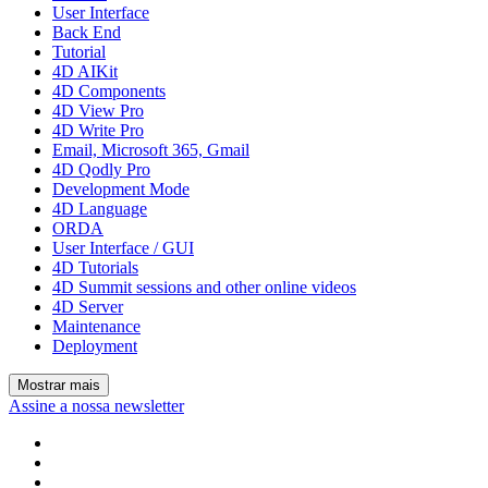
User Interface
Back End
Tutorial
4D AIKit
4D Components
4D View Pro
4D Write Pro
Email, Microsoft 365, Gmail
4D Qodly Pro
Development Mode
4D Language
ORDA
User Interface / GUI
4D Tutorials
4D Summit sessions and other online videos
4D Server
Maintenance
Deployment
Mostrar mais
Assine a nossa newsletter