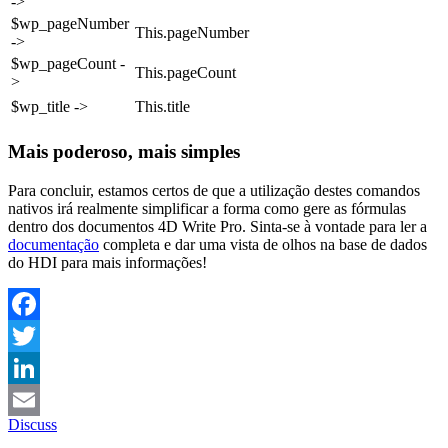
->
$wp_pageNumber
This
.
pageNumber
->
$wp_pageCount -
This
.
pageCount
>
$wp_title ->
This
.
title
Mais poderoso, mais simples
Para concluir, estamos certos de que a utilização destes comandos
nativos irá realmente simplificar a forma como gere as fórmulas
dentro dos documentos 4D Write Pro. Sinta-se à vontade para ler a
documentação
completa e dar uma vista de olhos na base de dados
do HDI para mais informações!
Facebook
Twitter
LinkedIn
Discuss
Email