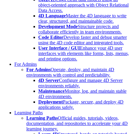
object-oriented approach with Object Relational
Data Access.
4D Language
Master the 4D language to write
clear, structured, and maintainable code.
Development Mode
Structure projects and
collaborate efficiently in team environments.
Code Editor
Develop faster and debug smarter
using the 4D code editor and integrated tools.
User Interface / GUI
Enhance your 4D user
interfaces with elements like forms, lists, menus,
and printing options.
For Admins
For Admins
Operate, deploy, and maintain 4D
environments with control and predictability.
4D Server
Configure and manage 4D Server
environments reliably.
Maintenance
Monitor, log, and maintain stable
4D environments.
Deployment
Package, secure, and deploy 4D
applications safely.
Learning Paths
Learning Paths
Official guides, tutorials, videos,
documentation, and repositories to accelerate your 4D
learning journey.