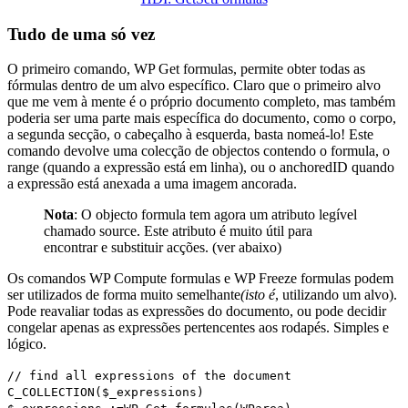
Tudo de uma só vez
O primeiro comando,
WP Get formulas
, permite obter todas as
fórmulas dentro de um alvo específico. Claro que o primeiro alvo
que me vem à mente é o próprio documento completo, mas também
poderia ser uma parte mais específica do documento, como o corpo,
a segunda secção, o cabeçalho à esquerda, basta nomeá-lo! Este
comando devolve uma colecção de objectos contendo o
formula
, o
range
(quando a expressão está em linha), ou o
anchoredID
quando
a expressão está anexada a uma imagem ancorada.
Nota
: O objecto
formula
tem agora um atributo legível
chamado
source
. Este atributo é muito útil para
encontrar e substituir acções. (ver abaixo)
Os comandos
WP Compute formulas
e
WP Freeze formulas
podem
ser utilizados de forma muito semelhante
(isto é
, utilizando um alvo).
Pode reavaliar todas as expressões do documento, ou pode decidir
congelar apenas as expressões pertencentes aos rodapés. Simples e
lógico.
// find all expressions of the document
C_COLLECTION
(
$_expressions
)