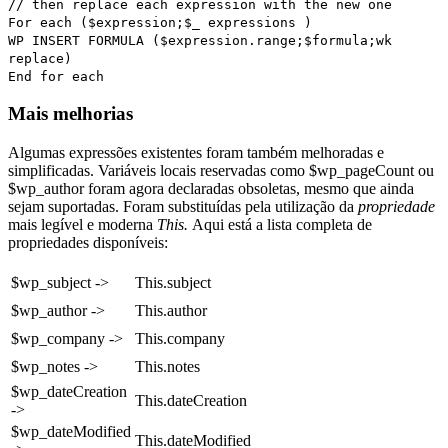
// then replace each expression with the new one
For each
(
$expression
;
$
_
expressions
)
WP INSERT FORMULA
(
$expression.range
;
$formula;
wk
replace
)
End for each
Mais melhorias
Algumas expressões existentes foram também melhoradas e
simplificadas. Variáveis locais reservadas como
$wp_pageCount
ou
$wp_author
foram agora declaradas obsoletas, mesmo que ainda
sejam suportadas. Foram substituídas pela utilização da
propriedade
mais legível e moderna
This
.
Aqui está a lista completa de
propriedades disponíveis:
$wp_subject ->
This
.
subject
$wp_author ->
This
.
author
$wp_company ->
This
.
company
$wp_notes ->
This
.
notes
$wp_dateCreation
This
.
dateCreation
->
$wp_dateModified
This
.
dateModified