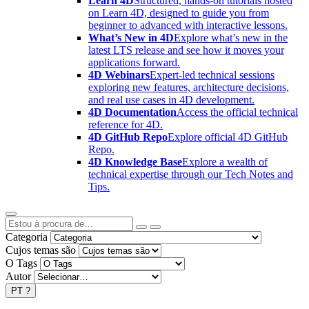
Learn 4D
Structured, hands-on tutorials hosted
on Learn 4D, designed to guide you from
beginner to advanced with interactive lessons.
What’s New in 4D
Explore what’s new in the
latest LTS release and see how it moves your
applications forward.
4D Webinars
Expert-led technical sessions
exploring new features, architecture decisions,
and real use cases in 4D development.
4D Documentation
Access the official technical
reference for 4D.
4D GitHub Repo
Explore official 4D GitHub
Repo.
4D Knowledge Base
Explore a wealth of
technical expertise through our Tech Notes and
Tips.
Categoria
Cujos temas são
O Tags
Autor
PT
?