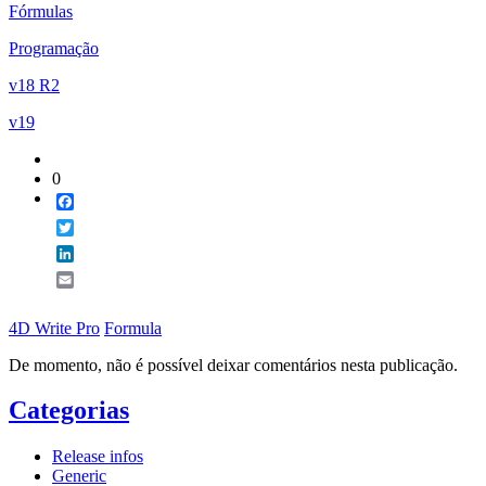
Fórmulas
Programação
v18 R2
v19
0
Facebook
Twitter
LinkedIn
Email
4D Write Pro
Formula
De momento, não é possível deixar comentários nesta publicação.
Categorias
Release infos
Generic