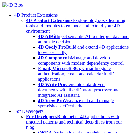
Skip
to
4D Product Extensions
content
4D Product Extensions
Explore blog posts featuring
tools and modules to enhance and extend your 4D
environment.
4D AIKit
Inject semantic AI to interpret data and
automate decisions.
4D Qodly Pro
Build and extend 4D applications
to web visually.
4D Components
Manage and develop
components with modern dependency control.
Email, Microsoft 365, Gmail
Integrate
authentication, email, and calendar in 4D
applications.
4D Write Pro
Generate data-driven
documents with the 4D word processor and
integrated AI assistant.
4D View Pro
Visualize data and manage
spreadsheets effectively.
For Developers
For Developers
Build better 4D applications with
practical patterns and technical deep dives from our
blog.
ORDA
Design clean data models using an