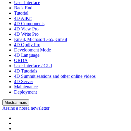
User Interface
Back End
Tutorial
4D AIKit
4D Components
4D View Pro
4D Write Pro
Email, Microsoft 365, Gmail
4D Qodly Pro
Development Mode
4D Language
ORDA
User Interface / GUI
4D Tutorials
4D Summit sessions and other online videos
4D Server
Maintenance
Deployment
Mostrar mais
Assine a nossa newsletter