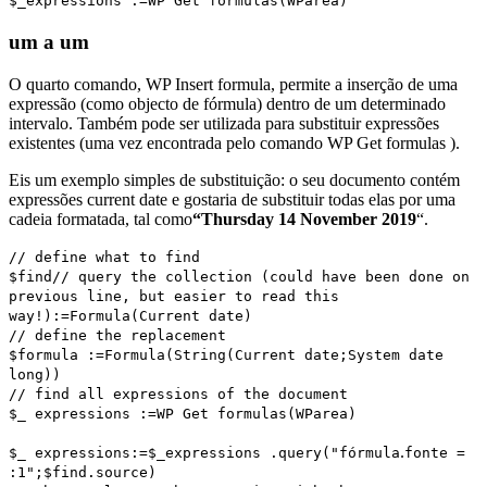
$_expressions
:=
WP Get formulas
(
WParea
)
um a um
O quarto comando,
WP Insert formula
, permite a inserção de uma
expressão (como objecto de fórmula) dentro de um determinado
intervalo. Também pode ser utilizada para substituir expressões
existentes (uma vez encontrada pelo comando
WP Get formulas
).
Eis um exemplo simples de substituição: o seu documento contém
expressões
current date
e gostaria de substituir todas elas por uma
cadeia formatada, tal como
“Thursday 14 November 2019
“.
// define what to find
$find
// query the collection (could have been done on
previous line, but easier to read this
way!)
:=
Formula
(
Current date
)
// define the replacement
$formula
:=
Formula
(
String
(
Current date
;
System date
long
))
// find all expressions of the document
$_
expressions
:=
WP Get formulas
(WParea)
.
$_
expressions
:=
$_
expressions
.
query
("fórmula
fonte =
:1";
$find.source
)