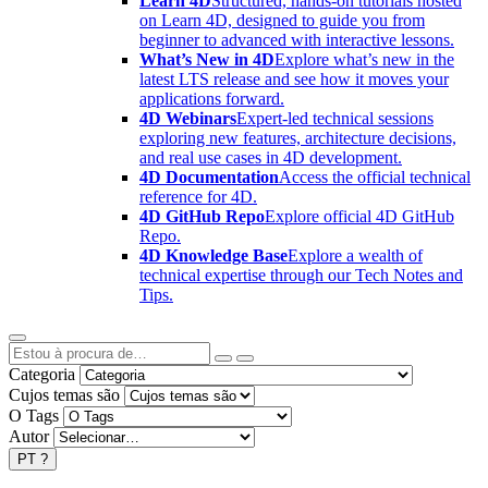
Learn 4D
Structured, hands-on tutorials hosted
on Learn 4D, designed to guide you from
beginner to advanced with interactive lessons.
What’s New in 4D
Explore what’s new in the
latest LTS release and see how it moves your
applications forward.
4D Webinars
Expert-led technical sessions
exploring new features, architecture decisions,
and real use cases in 4D development.
4D Documentation
Access the official technical
reference for 4D.
4D GitHub Repo
Explore official 4D GitHub
Repo.
4D Knowledge Base
Explore a wealth of
technical expertise through our Tech Notes and
Tips.
Categoria
Cujos temas são
O Tags
Autor
PT
?