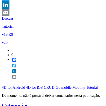
Twitter
LinkedIn
Discuss
Email
Tutorial
v19 R8
v20
0
Facebook
Twitter
LinkedIn
Email
4D for Android
4D for iOS
CRUD
Go mobile
Mobility
Tutorial
De momento, não é possível deixar comentários nesta publicação.
Categorias