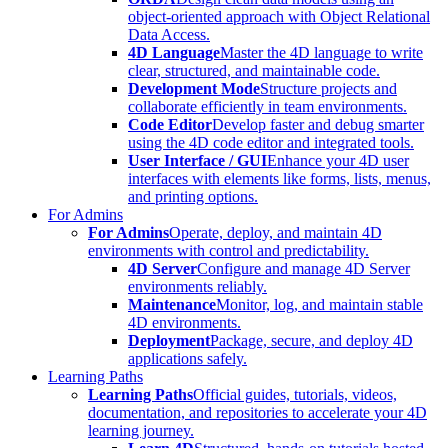
object-oriented approach with Object Relational
Data Access.
4D Language
Master the 4D language to write
clear, structured, and maintainable code.
Development Mode
Structure projects and
collaborate efficiently in team environments.
Code Editor
Develop faster and debug smarter
using the 4D code editor and integrated tools.
User Interface / GUI
Enhance your 4D user
interfaces with elements like forms, lists, menus,
and printing options.
For Admins
For Admins
Operate, deploy, and maintain 4D
environments with control and predictability.
4D Server
Configure and manage 4D Server
environments reliably.
Maintenance
Monitor, log, and maintain stable
4D environments.
Deployment
Package, secure, and deploy 4D
applications safely.
Learning Paths
Learning Paths
Official guides, tutorials, videos,
documentation, and repositories to accelerate your 4D
learning journey.