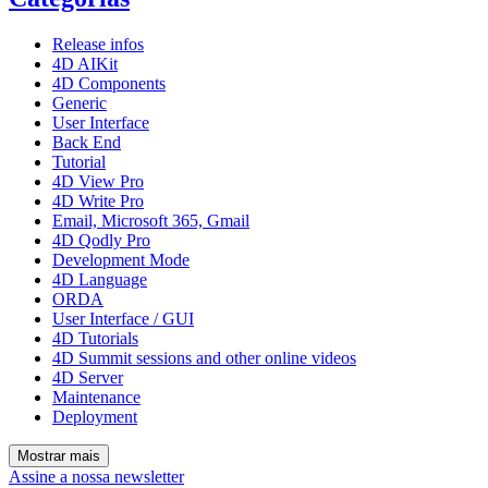
Release infos
4D AIKit
4D Components
Generic
User Interface
Back End
Tutorial
4D View Pro
4D Write Pro
Email, Microsoft 365, Gmail
4D Qodly Pro
Development Mode
4D Language
ORDA
User Interface / GUI
4D Tutorials
4D Summit sessions and other online videos
4D Server
Maintenance
Deployment
Mostrar mais
Assine a nossa newsletter