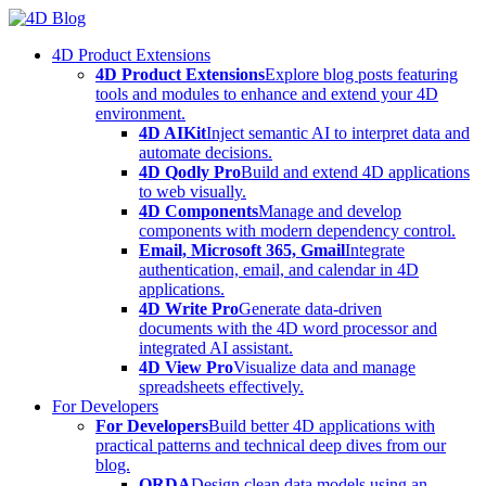
Skip
to
4D Product Extensions
content
4D Product Extensions
Explore blog posts featuring
tools and modules to enhance and extend your 4D
environment.
4D AIKit
Inject semantic AI to interpret data and
automate decisions.
4D Qodly Pro
Build and extend 4D applications
to web visually.
4D Components
Manage and develop
components with modern dependency control.
Email, Microsoft 365, Gmail
Integrate
authentication, email, and calendar in 4D
applications.
4D Write Pro
Generate data-driven
documents with the 4D word processor and
integrated AI assistant.
4D View Pro
Visualize data and manage
spreadsheets effectively.
For Developers
For Developers
Build better 4D applications with
practical patterns and technical deep dives from our
blog.
ORDA
Design clean data models using an