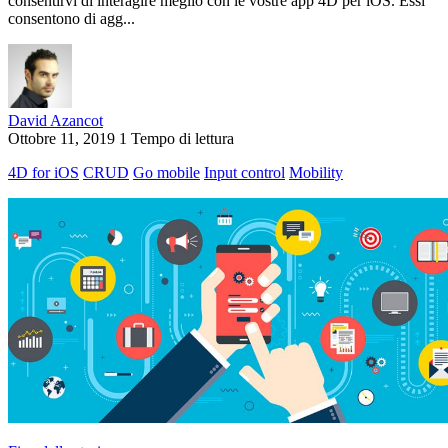
consentirvi di interagire meglio con le vostre app 4D per iOS. Essi
consentono di agg...
David Azancot
Ottobre 11, 2019
1 Tempo di lettura
4D for iOS
CRUD
Go mobile
Input control
Mobility