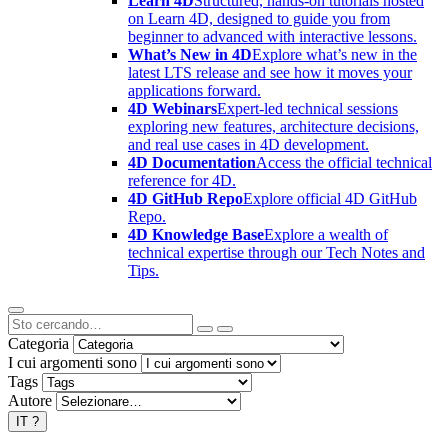
Learn 4D
Structured, hands-on tutorials hosted
on Learn 4D, designed to guide you from
beginner to advanced with interactive lessons.
What’s New in 4D
Explore what’s new in the
latest LTS release and see how it moves your
applications forward.
4D Webinars
Expert-led technical sessions
exploring new features, architecture decisions,
and real use cases in 4D development.
4D Documentation
Access the official technical
reference for 4D.
4D GitHub Repo
Explore official 4D GitHub
Repo.
4D Knowledge Base
Explore a wealth of
technical expertise through our Tech Notes and
Tips.
Categoria
I cui argomenti sono
Tags
Autore
IT
?