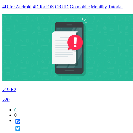
4D for Android
4D for iOS
CRUD
Go mobile
Mobility
Tutorial
v19 R2
v20
0
0
Facebook
Twitter