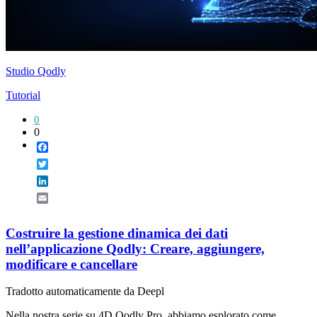
Studio Qodly
Tutorial
0
0
Facebook
Twitter
LinkedIn
Email
Costruire la gestione dinamica dei dati
nell’applicazione Qodly: Creare, aggiungere,
modificare e cancellare
Tradotto automaticamente da Deepl
Nella nostra serie su 4D Qodly Pro, abbiamo esplorato come