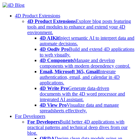
Skip
to
4D Product Extensions
content
4D Product Extensions
Explore blog posts featuring
tools and modules to enhance and extend your 4D
environment.
4D AIKit
Inject semantic AI to interpret data and
automate decisions.
4D Qodly Pro
Build and extend 4D applications
to web visually.
4D Components
Manage and develop
components with modern dependency control.
Email, Microsoft 365, Gmail
Integrate
authentication, email, and calendar in 4D
applications.
4D Write Pro
Generate data-driven
documents with the 4D word processor and
integrated AI assistant.
4D View Pro
Visualize data and manage
spreadsheets effectively.
For Developers
For Developers
Build better 4D applications with
practical patterns and technical deep dives from our
blog.
ORDA
Design clean data models using an