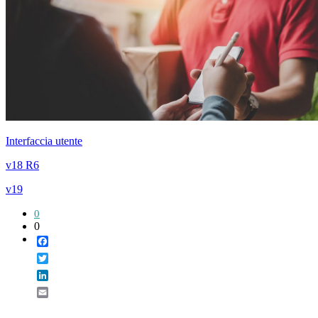
Interfaccia utente
v18 R6
v19
0
0
Facebook
Twitter
LinkedIn
Email