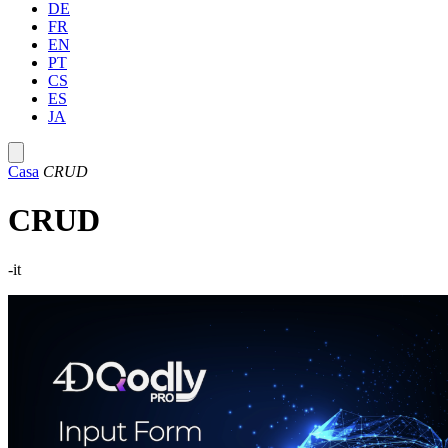
DE
FR
EN
PT
CS
ES
JA
Casa
CRUD
CRUD
-it