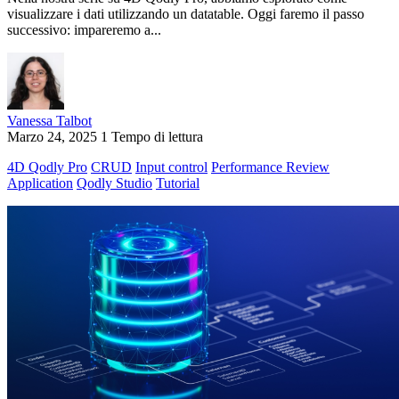
visualizzare i dati utilizzando un datatable. Oggi faremo il passo
successivo: impareremo a...
Vanessa Talbot
Marzo 24, 2025
1 Tempo di lettura
4D Qodly Pro
CRUD
Input control
Performance Review
Application
Qodly Studio
Tutorial