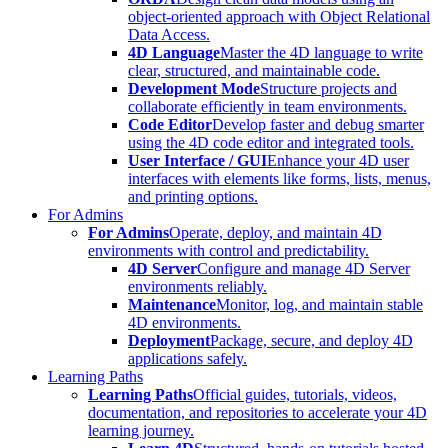
object-oriented approach with Object Relational
Data Access.
4D Language
Master the 4D language to write
clear, structured, and maintainable code.
Development Mode
Structure projects and
collaborate efficiently in team environments.
Code Editor
Develop faster and debug smarter
using the 4D code editor and integrated tools.
User Interface / GUI
Enhance your 4D user
interfaces with elements like forms, lists, menus,
and printing options.
For Admins
For Admins
Operate, deploy, and maintain 4D
environments with control and predictability.
4D Server
Configure and manage 4D Server
environments reliably.
Maintenance
Monitor, log, and maintain stable
4D environments.
Deployment
Package, secure, and deploy 4D
applications safely.
Learning Paths
Learning Paths
Official guides, tutorials, videos,
documentation, and repositories to accelerate your 4D
learning journey.