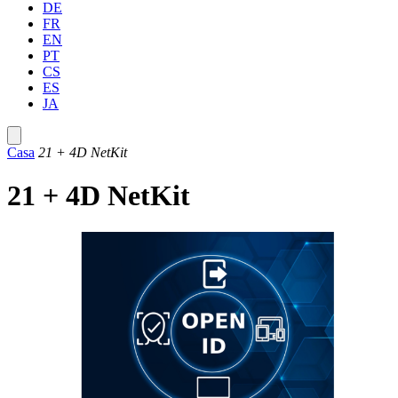
DE
FR
EN
PT
CS
ES
JA
Casa
21 + 4D NetKit
21 + 4D NetKit