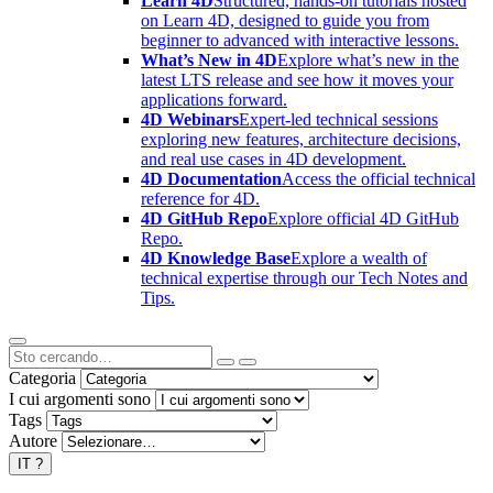
Learn 4D
Structured, hands-on tutorials hosted
on Learn 4D, designed to guide you from
beginner to advanced with interactive lessons.
What’s New in 4D
Explore what’s new in the
latest LTS release and see how it moves your
applications forward.
4D Webinars
Expert-led technical sessions
exploring new features, architecture decisions,
and real use cases in 4D development.
4D Documentation
Access the official technical
reference for 4D.
4D GitHub Repo
Explore official 4D GitHub
Repo.
4D Knowledge Base
Explore a wealth of
technical expertise through our Tech Notes and
Tips.
Categoria
I cui argomenti sono
Tags
Autore
IT
?