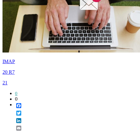
IMAP
20 R7
21
0
0
Facebook
Twitter
LinkedIn
Email