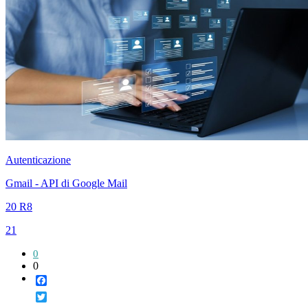
Autenticazione
Gmail - API di Google Mail
20 R8
21
0
0
Facebook
Twitter