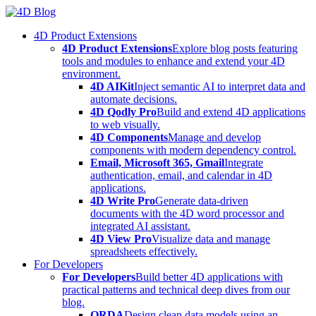
Skip
to
4D Product Extensions
content
4D Product Extensions
Explore blog posts featuring
tools and modules to enhance and extend your 4D
environment.
4D AIKit
Inject semantic AI to interpret data and
automate decisions.
4D Qodly Pro
Build and extend 4D applications
to web visually.
4D Components
Manage and develop
components with modern dependency control.
Email, Microsoft 365, Gmail
Integrate
authentication, email, and calendar in 4D
applications.
4D Write Pro
Generate data-driven
documents with the 4D word processor and
integrated AI assistant.
4D View Pro
Visualize data and manage
spreadsheets effectively.
For Developers
For Developers
Build better 4D applications with
practical patterns and technical deep dives from our
blog.
ORDA
Design clean data models using an