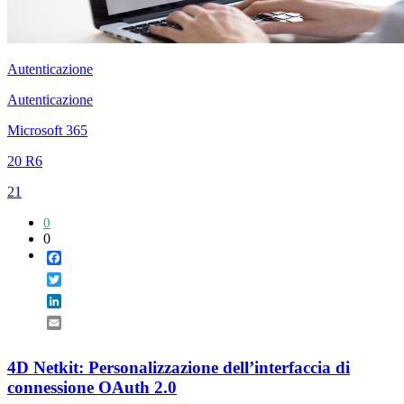
Autenticazione
Autenticazione
Microsoft 365
20 R6
21
0
0
Facebook
Twitter
LinkedIn
Email
4D Netkit: Personalizzazione dell’interfaccia di
connessione OAuth 2.0