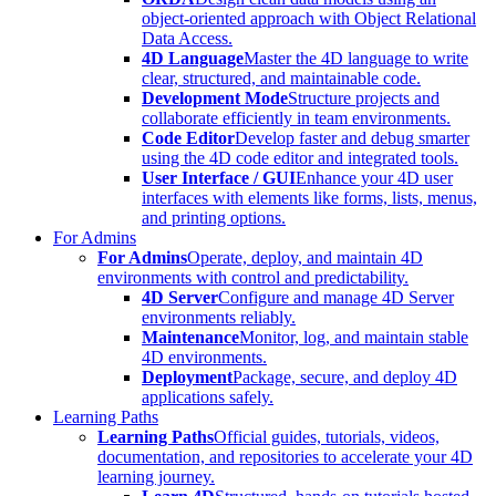
object-oriented approach with Object Relational
Data Access.
4D Language
Master the 4D language to write
clear, structured, and maintainable code.
Development Mode
Structure projects and
collaborate efficiently in team environments.
Code Editor
Develop faster and debug smarter
using the 4D code editor and integrated tools.
User Interface / GUI
Enhance your 4D user
interfaces with elements like forms, lists, menus,
and printing options.
For Admins
For Admins
Operate, deploy, and maintain 4D
environments with control and predictability.
4D Server
Configure and manage 4D Server
environments reliably.
Maintenance
Monitor, log, and maintain stable
4D environments.
Deployment
Package, secure, and deploy 4D
applications safely.
Learning Paths
Learning Paths
Official guides, tutorials, videos,
documentation, and repositories to accelerate your 4D
learning journey.