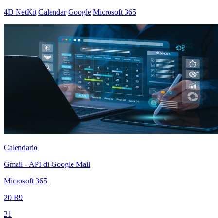
4D NetKit
Calendar
Google
Microsoft 365
Calendario
Gmail - API di Google Mail
Microsoft 365
20 R9
21