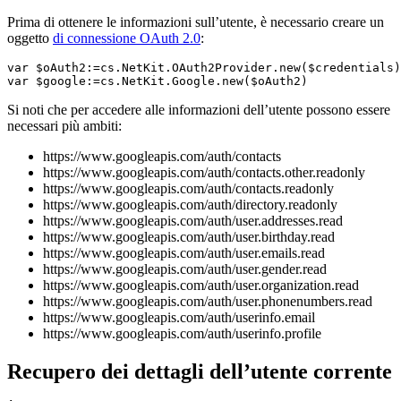
Prima di ottenere le informazioni sull’utente, è necessario creare un
oggetto
di connessione OAuth 2.0
:
var $oAuth2
:=cs
.NetKit
.OAuth2Provider
.new
(
$credentials
)

Si noti che per accedere alle informazioni dell’utente possono essere
necessari più ambiti:
https://www.googleapis.com/auth/contacts
https://www.googleapis.com/auth/contacts.other.readonly
https://www.googleapis.com/auth/contacts.readonly
https://www.googleapis.com/auth/directory.readonly
https://www.googleapis.com/auth/user.addresses.read
https://www.googleapis.com/auth/user.birthday.read
https://www.googleapis.com/auth/user.emails.read
https://www.googleapis.com/auth/user.gender.read
https://www.googleapis.com/auth/user.organization.read
https://www.googleapis.com/auth/user.phonenumbers.read
https://www.googleapis.com/auth/userinfo.email
https://www.googleapis.com/auth/userinfo.profile
Recupero dei dettagli dell’utente corrente