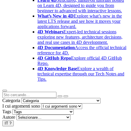
Learn 4D
Structured, hands-on tutorials hosted
on Learn 4D, designed to guide you from
beginner to advanced with interactive lessons.
What’s New in 4D
Explore what’s new in the
latest LTS release and see how it moves your
applications forward.
4D Webinars
Expert-led technical sessions
exploring new features, architecture decisions,
and real use cases in 4D development.
4D Documentation
Access the official technical
reference for 4D.
4D GitHub Repo
Explore official 4D GitHub
Repo.
4D Knowledge Base
Explore a wealth of
technical expertise through our Tech Notes and
Tips.
Categoria
I cui argomenti sono
Tags
Autore
IT
?