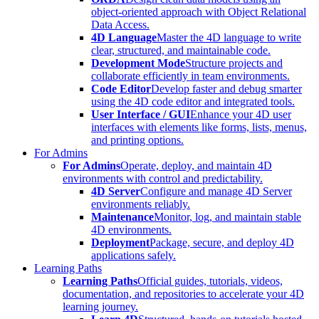
object-oriented approach with Object Relational
Data Access.
4D Language
Master the 4D language to write
clear, structured, and maintainable code.
Development Mode
Structure projects and
collaborate efficiently in team environments.
Code Editor
Develop faster and debug smarter
using the 4D code editor and integrated tools.
User Interface / GUI
Enhance your 4D user
interfaces with elements like forms, lists, menus,
and printing options.
For Admins
For Admins
Operate, deploy, and maintain 4D
environments with control and predictability.
4D Server
Configure and manage 4D Server
environments reliably.
Maintenance
Monitor, log, and maintain stable
4D environments.
Deployment
Package, secure, and deploy 4D
applications safely.
Learning Paths
Learning Paths
Official guides, tutorials, videos,
documentation, and repositories to accelerate your 4D
learning journey.