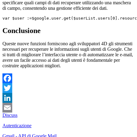
specificare quali campi di dati recuperare utilizzando una maschera
di campo, consentendo una gestione efficiente dei dati.
var $user :=$google.user.get($userList.users[0].resourc
Conclusione
Queste nuove funzioni forniscono agli sviluppatori 4D gli strumenti
necessari per recuperare le informazioni sugli utenti di Google. Che
si tratti di migliorare l’interfaccia utente o di automatizzare le e-mail,
avere un facile accesso ai dati degli utenti è fondamentale per
costruire applicazioni migliori.
Facebook
Twitter
LinkedIn
Discuss
Email
Autenticazione
Gmail - API di Google Mail