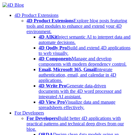
Skip
to
4D Product Extensions
content
4D Product Extensions
Explore blog posts featuring
tools and modules to enhance and extend your 4D
environment.
4D AIKit
Inject semantic AI to interpret data and
automate decisions.
4D Qodly Pro
Build and extend 4D applications
to web visually.
4D Components
Manage and develop
components with modern dependency control.
Email, Microsoft 365, Gmail
Integrate
authentication, email, and calendar in 4D
applications.
4D Write Pro
Generate data-driven
documents with the 4D word processor and
integrated AI assistant.
4D View Pro
Visualize data and manage
spreadsheets effectively.
For Developers
For Developers
Build better 4D applications with
practical patterns and technical deep dives from our
blog.
ORDA
Design clean data models using an