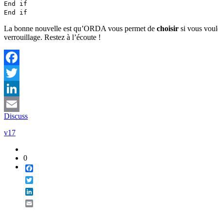
End if
End if
La bonne nouvelle est qu’ORDA vous permet de
choisir
si vous voul
verrouillage. Restez à l’écoute !
Facebook
Twitter
LinkedIn
Discuss
Email
v17
0
Facebook
Twitter
LinkedIn
Email