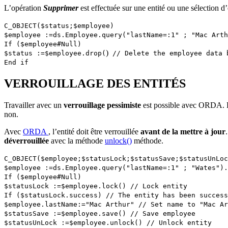
L’opération
Supprimer
est effectuée sur une entité ou une sélection d
C_OBJECT
(
$status
;
$employee
)
$employee
:=
ds
.
Employee
.
query
("lastName=:1" ; "Mac Arth
If
(
$employee
#
Null
)
)
$status
:=
$employee
.
drop
(
// Delete the employee data 
End if
VERROUILLAGE DES ENTITÉS
Travailler avec un
verrouillage pessimiste
est possible avec ORDA. D
non.
Avec
ORDA
, l’entité doit être verrouillée
avant de la mettre à jour
déverrouillée
avec la méthode
unlock()
méthode.
C_OBJECT
(
$employee
;
$statusLock
;
$statusSave
;
$statusUnLoc
$employee
:=
ds
.
Employee
.
query
("lastName=:1" ; "Wates").
If
(
$employee
#
Null
)
$statusLock
:=
$employee
.
lock
()
// Lock entity
If
(
$statusLock
.
success
)
// The entity has been success
$employee
.
lastName
:="Mac Arthur"
// Set name to "Mac Ar
$statusSave
:=
$employee
.
save
()
// Save employee
$statusUnLock
:=
$employee
.
unlock
()
// Unlock entity