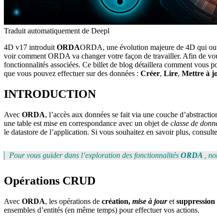
Traduit automatiquement de Deepl
4D v17
introduit
ORDA
ORDA, une évolution majeure de 4D qui ouvr
voir comment ORDA va changer votre façon de travailler. Afin de v
fonctionnalités associées. Ce billet de blog détaillera comment vous 
que vous pouvez effectuer sur des données :
Créer
,
Lire
,
Mettre à j
INTRODUCTION
Avec
ORDA
, l’accès aux données se fait via une couche d’abstractio
une table est mise en correspondance avec un objet de
classe de donn
le datastore de l’application. Si vous souhaitez en savoir plus, consulte
Pour vous guider dans l’exploration des fonctionnalités
ORDA
, n
Opérations CRUD
Avec
ORDA
, les opérations de
création,
mise à jour
et
suppression
ensembles d’entités (en même temps) pour effectuer vos actions.