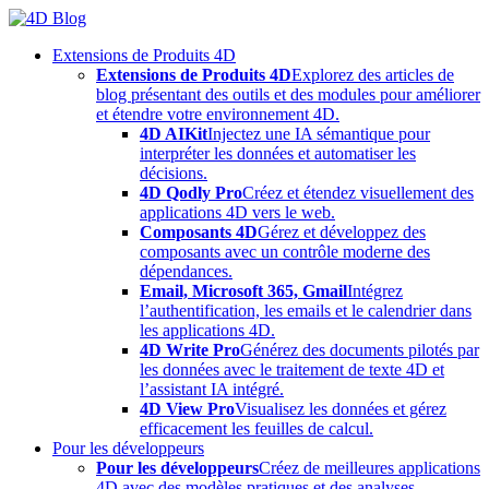
Skip
to
Extensions de Produits 4D
content
Extensions de Produits 4D
Explorez des articles de
blog présentant des outils et des modules pour améliorer
et étendre votre environnement 4D.
4D AIKit
Injectez une IA sémantique pour
interpréter les données et automatiser les
décisions.
4D Qodly Pro
Créez et étendez visuellement des
applications 4D vers le web.
Composants 4D
Gérez et développez des
composants avec un contrôle moderne des
dépendances.
Email, Microsoft 365, Gmail
Intégrez
l’authentification, les emails et le calendrier dans
les applications 4D.
4D Write Pro
Générez des documents pilotés par
les données avec le traitement de texte 4D et
l’assistant IA intégré.
4D View Pro
Visualisez les données et gérez
efficacement les feuilles de calcul.
Pour les développeurs
Pour les développeurs
Créez de meilleures applications
4D avec des modèles pratiques et des analyses