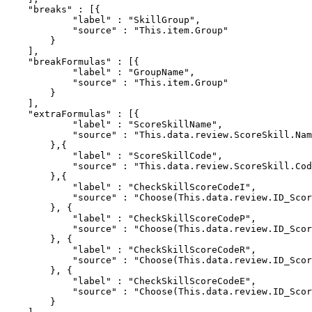
    "breaks" : [{

            "label" : "SkillGroup",

            "source" : "This.item.Group"

        }

    ],

    "breakFormulas" : [{

            "label" : "GroupName",

            "source" : "This.item.Group"

	}

    ],

    "extraFormulas" : [{

            "label" : "ScoreSkillName",

            "source" : "This.data.review.ScoreSkill.Nam
        },{

            "label" : "ScoreSkillCode",

            "source" : "This.data.review.ScoreSkill.Cod
        },{

            "label" : "CheckSkillScoreCodeI",

            "source" : "Choose(This.data.review.ID_Scor
        }, {

            "label" : "CheckSkillScoreCodeP",

            "source" : "Choose(This.data.review.ID_Scor
        }, {

            "label" : "CheckSkillScoreCodeR",

            "source" : "Choose(This.data.review.ID_Scor
        }, {

            "label" : "CheckSkillScoreCodeE",

            "source" : "Choose(This.data.review.ID_Scor
        }
