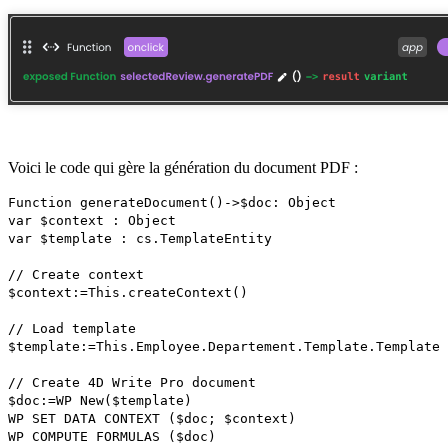
Voici le code qui gère la génération du document PDF :
Function generateDocument
()->
$doc
:
Object
var
$context
:
Object
var
$template
:
cs
.
TemplateEntity
// Create context
$context
:=
This
.
createContext
()
// Load template
$template
:=
This
.
Employee
.
Departement
.
Template
.
Template
// Create 4D Write Pro document
$doc
:=
WP New
(
$template
)
WP SET DATA CONTEXT
(
$doc
;
$context
)
WP COMPUTE FORMULAS
(
$doc
)