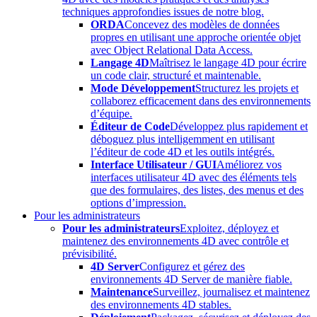
techniques approfondies issues de notre blog.
ORDA
Concevez des modèles de données
propres en utilisant une approche orientée objet
avec Object Relational Data Access.
Langage 4D
Maîtrisez le langage 4D pour écrire
un code clair, structuré et maintenable.
Mode Développement
Structurez les projets et
collaborez efficacement dans des environnements
d’équipe.
Éditeur de Code
Développez plus rapidement et
déboguez plus intelligemment en utilisant
l’éditeur de code 4D et les outils intégrés.
Interface Utilisateur / GUI
Améliorez vos
interfaces utilisateur 4D avec des éléments tels
que des formulaires, des listes, des menus et des
options d’impression.
Pour les administrateurs
Pour les administrateurs
Exploitez, déployez et
maintenez des environnements 4D avec contrôle et
prévisibilité.
4D Server
Configurez et gérez des
environnements 4D Server de manière fiable.
Maintenance
Surveillez, journalisez et maintenez
des environnements 4D stables.