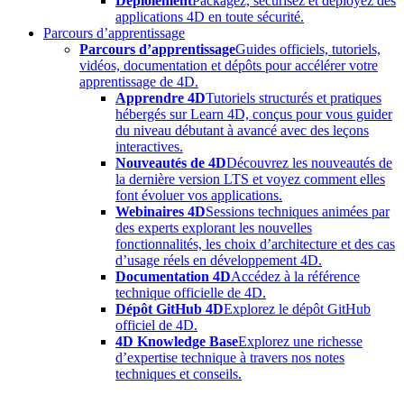
Déploiement
Packagez, sécurisez et déployez des
applications 4D en toute sécurité.
Parcours d’apprentissage
Parcours d’apprentissage
Guides officiels, tutoriels,
vidéos, documentation et dépôts pour accélérer votre
apprentissage de 4D.
Apprendre 4D
Tutoriels structurés et pratiques
hébergés sur Learn 4D, conçus pour vous guider
du niveau débutant à avancé avec des leçons
interactives.
Nouveautés de 4D
Découvrez les nouveautés de
la dernière version LTS et voyez comment elles
font évoluer vos applications.
Webinaires 4D
Sessions techniques animées par
des experts explorant les nouvelles
fonctionnalités, les choix d’architecture et des cas
d’usage réels en développement 4D.
Documentation 4D
Accédez à la référence
technique officielle de 4D.
Dépôt GitHub 4D
Explorez le dépôt GitHub
officiel de 4D.
4D Knowledge Base
Explorez une richesse
d’expertise technique à travers nos notes
techniques et conseils.