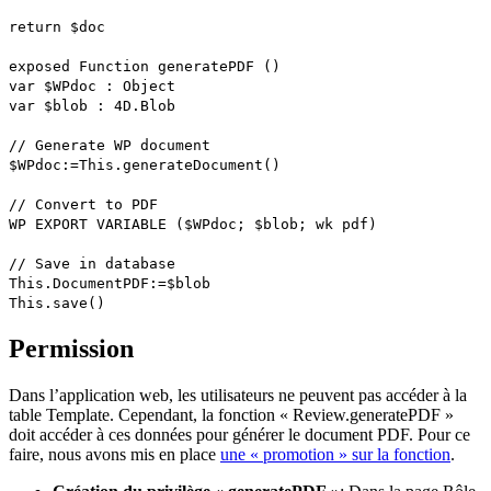
return
$doc
exposed Function generatePDF
()
var
$WPdoc
:
Object
var
$blob
:
4D
.
Blob
// Generate WP document
$WPdoc
:=
This
.
generateDocument
()
// Convert to PDF
WP EXPORT VARIABLE
(
$WPdoc
;
$blob
;
wk pdf
)
// Save in database
This
.
DocumentPDF
:=
$blob
This
.
save
()
Permission
Dans l’application web, les utilisateurs ne peuvent pas accéder à la
table Template. Cependant, la fonction « Review.generatePDF »
doit accéder à ces données pour générer le document PDF. Pour ce
faire, nous avons mis en place
une « promotion » sur la fonction
.