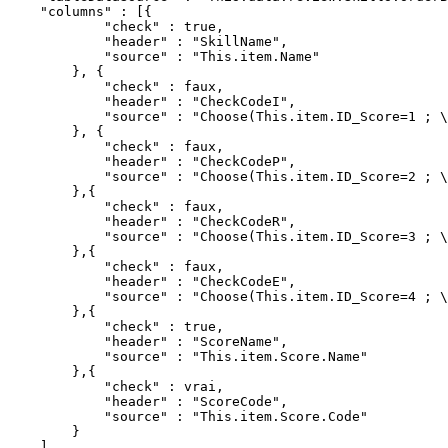
    "columns" : [{

            "check" : true,

            "header" : "SkillName",

            "source" : "This.item.Name"

        }, {

            "check" : faux,

            "header" : "CheckCodeI",

            "source" : "Choose(This.item.ID_Score=1 ; \
        }, {

            "check" : faux,

            "header" : "CheckCodeP",

            "source" : "Choose(This.item.ID_Score=2 ; \
        },{

            "check" : faux,

            "header" : "CheckCodeR",

            "source" : "Choose(This.item.ID_Score=3 ; \
        },{

            "check" : faux,

            "header" : "CheckCodeE",

            "source" : "Choose(This.item.ID_Score=4 ; \
        },{

            "check" : true,

            "header" : "ScoreName",

            "source" : "This.item.Score.Name"

        },{

            "check" : vrai,

            "header" : "ScoreCode",

            "source" : "This.item.Score.Code"

        }

    ],
