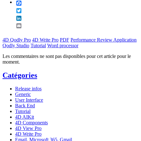
Facebook
Twitter
LinkedIn
Email
4D Qodly Pro
4D Write Pro
PDF
Performance Review Application
Qodly Studio
Tutorial
Word processor
Les commentaires ne sont pas disponibles pour cet article pour le
moment.
Catégories
Release infos
Generic
User Interface
Back End
Tutorial
4D AIKit
4D Components
4D View Pro
4D Write Pro
Email, Microsoft 365, Gmail