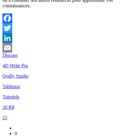
ou à consulter nos autres ressources pour approfondir vos
connaissances.
Facebook
Twitter
LinkedIn
Discuss
Email
4D Write Pro
Qodly Studio
Tableaux
Tutoriels
20 R8
21
0