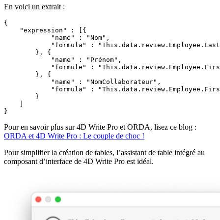
En voici un extrait :
{

    "expression" : [{

            "name" : "Nom",

            "formula" : "This.data.review.Employee.Last
        }, {

            "name" : "Prénom",

            "formule" : "This.data.review.Employee.Firs
        }, {

            "name" : "NomCollaborateur",

            "formula" : "This.data.review.Employee.Firs
        }

    ]

}
Pour en savoir plus sur 4D Write Pro et ORDA, lisez ce blog :
ORDA et 4D Write Pro : Le couple de choc !
Pour simplifier la création de tables, l’assistant de table intégré au
composant d’interface de 4D Write Pro est idéal.