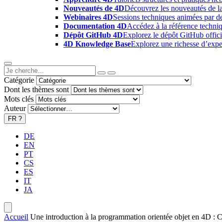
Nouveautés de 4D
Découvrez les nouveautés de la
Webinaires 4D
Sessions techniques animées par des
Documentation 4D
Accédez à la référence techniq
Dépôt GitHub 4D
Explorez le dépôt GitHub offici
4D Knowledge Base
Explorez une richesse d’exper
Catégorie
Dont les thèmes sont
Mots clés
Auteur
FR
?
DE
EN
PT
CS
ES
IT
JA
Accueil
Une introduction à la programmation orientée objet en 4D : C