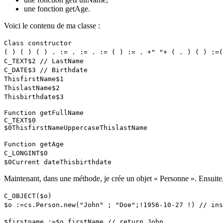
une fonction
getAge
.
Voici le contenu de ma classe :
Class constructor
( ) ( ) ( ) . := . := . := ( ) := . +" "+ ( . ) ( ) :=
C_TEXT
$2
// LastName
C_DATE
$3
// Birthdate
This
firstName
$1
This
lastName
$2
This
birthdate
$3
Function getFullName
C_TEXT
$0
$0
This
firstName
Uppercase
This
lastName
Function getAge
C_LONGINT
$0
$0
Current date
This
birthdate
Maintenant, dans une méthode, je crée un objet « Personne ». Ensuite, je
C_OBJECT
($o)
$o
:=
cs
.
Person
.
new
("John" ; "Doe";!1956-10-27 !)
// ins
$firstname
:=
$o
.
firstName
// return John