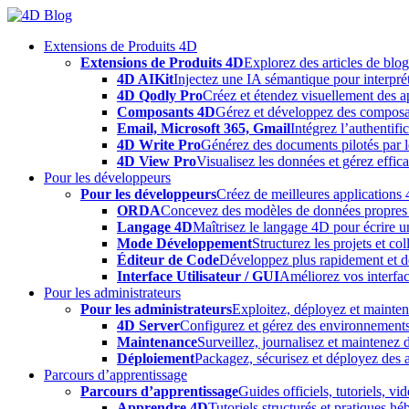
Skip
to
Extensions de Produits 4D
content
Extensions de Produits 4D
Explorez des articles de blo
4D AIKit
Injectez une IA sémantique pour interprét
4D Qodly Pro
Créez et étendez visuellement des a
Composants 4D
Gérez et développez des composa
Email, Microsoft 365, Gmail
Intégrez l’authentifi
4D Write Pro
Générez des documents pilotés par le
4D View Pro
Visualisez les données et gérez effica
Pour les développeurs
Pour les développeurs
Créez de meilleures applications 
ORDA
Concevez des modèles de données propres e
Langage 4D
Maîtrisez le langage 4D pour écrire un
Mode Développement
Structurez les projets et c
Éditeur de Code
Développez plus rapidement et déb
Interface Utilisateur / GUI
Améliorez vos interfac
Pour les administrateurs
Pour les administrateurs
Exploitez, déployez et mainten
4D Server
Configurez et gérez des environnements
Maintenance
Surveillez, journalisez et maintenez
Déploiement
Packagez, sécurisez et déployez des a
Parcours d’apprentissage
Parcours d’apprentissage
Guides officiels, tutoriels, v
Apprendre 4D
Tutoriels structurés et pratiques 