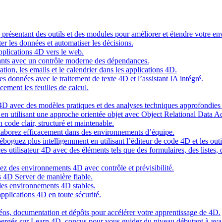
g présentant des outils et des modules pour améliorer et étendre votre 
er les données et automatiser les décisions.
pplications 4D vers le web.
nts avec un contrôle moderne des dépendances.
cation, les emails et le calendrier dans les applications 4D.
s données avec le traitement de texte 4D et l’assistant IA intégré.
cement les feuilles de calcul.
4D avec des modèles pratiques et des analyses techniques approfondies 
n utilisant une approche orientée objet avec Object Relational Data A
 code clair, structuré et maintenable.
ollaborez efficacement dans des environnements d’équipe.
oguez plus intelligemment en utilisant l’éditeur de code 4D et les outil
es utilisateur 4D avec des éléments tels que des formulaires, des listes,
ez des environnements 4D avec contrôle et prévisibilité.
 4D Server de manière fiable.
 des environnements 4D stables.
pplications 4D en toute sécurité.
idéos, documentation et dépôts pour accélérer votre apprentissage de 4D.
hébergés sur Learn 4D, conçus pour vous guider du niveau débutant à ava