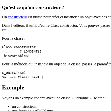
Qu’est-ce qu’un constructeur ?
Un
constructeur
est utilisé pour créer et instancier un objet avec des at
Dans l’éditeur, il suffit d’écrire
Class constructor
. Vous pouvez passer 
etc.
Pour la classe :
Class constructor
( ) . :=
C_LONGINT
$1
This
variable
$1
Pour la méthode qui instancie un objet de la classe, passez le paramètr
C_OBJECT
($o)
$o
:=
cs
.
Class1
.
new
(8)
Exemple
Voyons un exemple concret avec une classe « Personne ». Je crée :
un constructeur,
une fonction
getFullName
,