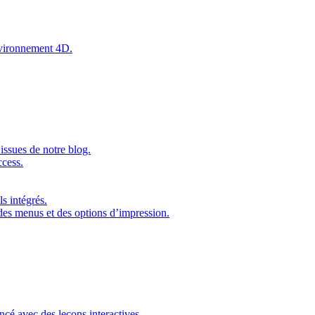
environnement 4D.
issues de notre blog.
ccess.
s intégrés.
 des menus et des options d’impression.
ncé avec des leçons interactives.