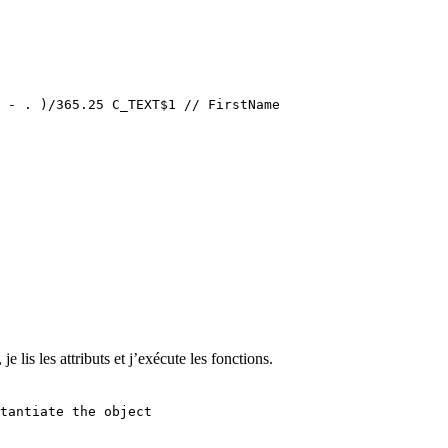
( - . )/365.25
C_TEXT
$1
// FirstName
 lis les attributs et j’exécute les fonctions.
tantiate the object