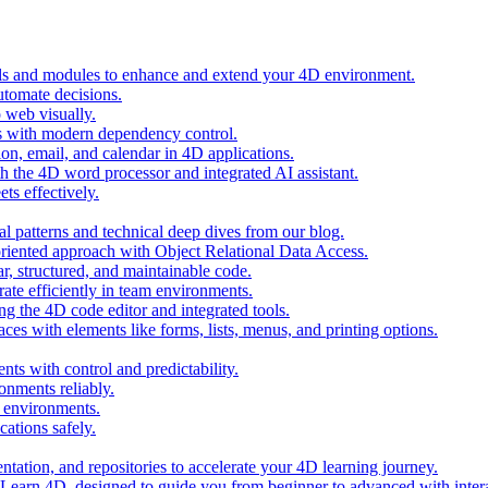
ols and modules to enhance and extend your 4D environment.
automate decisions.
 web visually.
 with modern dependency control.
ion, email, and calendar in 4D applications.
 the 4D word processor and integrated AI assistant.
ts effectively.
al patterns and technical deep dives from our blog.
oriented approach with Object Relational Data Access.
r, structured, and maintainable code.
rate efficiently in team environments.
g the 4D code editor and integrated tools.
ces with elements like forms, lists, menus, and printing options.
ts with control and predictability.
nments reliably.
D environments.
ations safely.
entation, and repositories to accelerate your 4D learning journey.
n Learn 4D, designed to guide you from beginner to advanced with intera