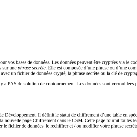
r vos bases de données. Les données peuvent être cryptées via le code o
és sur une
phrase secrète
. Elle est composée d’une phrase ou d’une comb
avec un fichier de données crypté, la phrase secrète ou la clé de cryptag
l n’y a PAS de solution de contournement. Les données sont verrouillées 
e Développement. Il définit le statut de chiffrement d’une table en spécif
r la nouvelle page Chiffrement dans le CSM. Cette page fournit toutes le
 le fichier de données, le rechiffrer et / ou modifier votre phrase secrèt