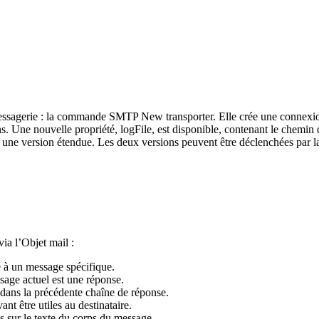
messagerie : la commande
SMTP New transporter
. Elle crée une connex
ns. Une nouvelle propriété,
logFile
, est disponible, contenant le chemin
 et une version étendue. Les deux versions peuvent être déclenchées pa
ia l’Objet mail :
e à un message spécifique.
sage actuel est une réponse.
s dans la précédente chaîne de réponse.
t être utiles au destinataire.
s sur le texte du corps du message.