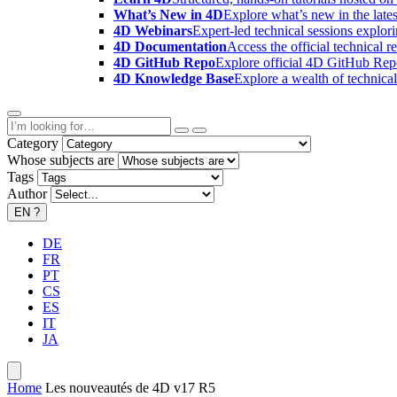
What’s New in 4D
Explore what’s new in the late
4D Webinars
Expert-led technical sessions explor
4D Documentation
Access the official technical r
4D GitHub Repo
Explore official 4D GitHub Rep
4D Knowledge Base
Explore a wealth of technica
Category
Whose subjects are
Tags
Author
EN
?
DE
FR
PT
CS
ES
IT
JA
Home
Les nouveautés de 4D v17 R5