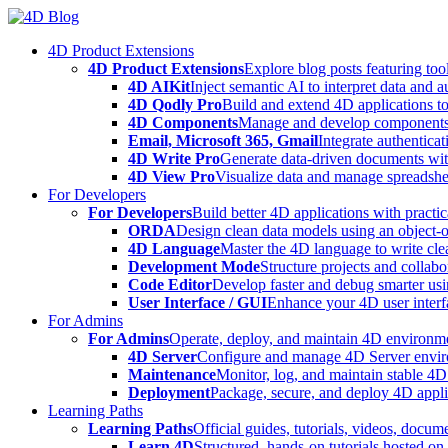
Skip
to
4D Product Extensions
content
4D Product Extensions
Explore blog posts featuring to
4D AIKit
Inject semantic AI to interpret data and 
4D Qodly Pro
Build and extend 4D applications to
4D Components
Manage and develop components
Email, Microsoft 365, Gmail
Integrate authenticat
4D Write Pro
Generate data-driven documents with
4D View Pro
Visualize data and manage spreadshee
For Developers
For Developers
Build better 4D applications with practic
ORDA
Design clean data models using an object-
4D Language
Master the 4D language to write clea
Development Mode
Structure projects and collabo
Code Editor
Develop faster and debug smarter usin
User Interface / GUI
Enhance your 4D user interfa
For Admins
For Admins
Operate, deploy, and maintain 4D environmen
4D Server
Configure and manage 4D Server enviro
Maintenance
Monitor, log, and maintain stable 4
Deployment
Package, secure, and deploy 4D applic
Learning Paths
Learning Paths
Official guides, tutorials, videos, docum
Learn 4D
Structured, hands-on tutorials hosted o