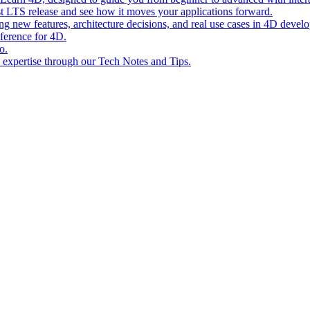
st LTS release and see how it moves your applications forward.
ing new features, architecture decisions, and real use cases in 4D devel
eference for 4D.
o.
l expertise through our Tech Notes and Tips.