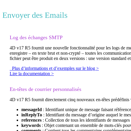
Envoyer des Emails
Log des échanges SMTP
4D v17 R5 fournit une nouvelle fonctionnalité pour les logs de 
enregistre – en texte brut et non-crypté – toutes les communicatio
fichier peut être produit en deux versions : une version standard
Plus d’informations et d’exemples sur le blog >
Lire la documentation >
En-têtes de courrier personnalisés
4D v17 R5 fournit directement cinq nouveaux en-têtes prédéfinis v
messageId
: Identifiant unique de message faisant référenc
inReplyTo
: Identifiant du message d’origine auquel le mes
references
: Collection de tous les identifiants de message
keywords
: Objet contenant un ensemble de mots-clés pouvan
comments
: Contient tous les commentaires supplémentaire