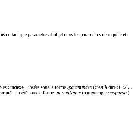
nis en tant que paramètres d’objet dans les paramètres de requête et
bles :
indexé
– inséré sous la forme
:paramIndex
(c’est-à-dire :1, :2,…
ommé
– inséré sous la forme
:paramName
(par exemple
:myparam
)