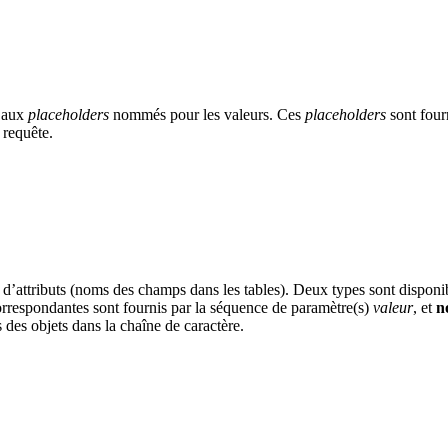
e aux
placeholders
nommés pour les valeurs. Ces
placeholders
sont four
e requête.
d’attributs (noms des champs dans les tables). Deux types sont disponi
correspondantes sont fournis par la séquence de paramètre(s)
valeur
, et
n
 des objets dans la chaîne de caractère.