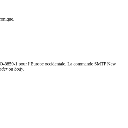
ronique.
 ISO-8859-1 pour l’Europe occidentale. La commande
SMTP New
ader
ou
body
.