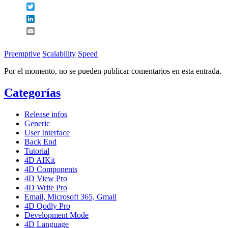
Twitter
LinkedIn
Email
Preemptive
Scalability
Speed
Por el momento, no se pueden publicar comentarios en esta entrada.
Categorías
Release infos
Generic
User Interface
Back End
Tutorial
4D AIKit
4D Components
4D View Pro
4D Write Pro
Email, Microsoft 365, Gmail
4D Qodly Pro
Development Mode
4D Language