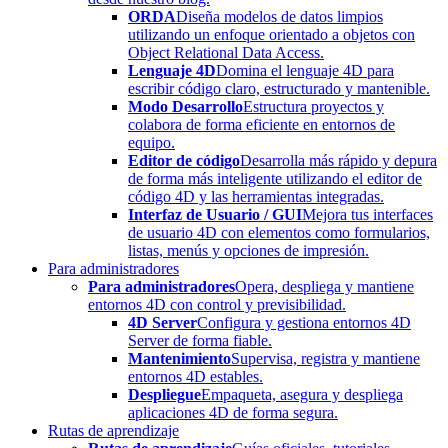
ORDA
Diseña modelos de datos limpios
utilizando un enfoque orientado a objetos con
Object Relational Data Access.
Lenguaje 4D
Domina el lenguaje 4D para
escribir código claro, estructurado y mantenible.
Modo Desarrollo
Estructura proyectos y
colabora de forma eficiente en entornos de
equipo.
Editor de código
Desarrolla más rápido y depura
de forma más inteligente utilizando el editor de
código 4D y las herramientas integradas.
Interfaz de Usuario / GUI
Mejora tus interfaces
de usuario 4D con elementos como formularios,
listas, menús y opciones de impresión.
Para administradores
Para administradores
Opera, despliega y mantiene
entornos 4D con control y previsibilidad.
4D Server
Configura y gestiona entornos 4D
Server de forma fiable.
Mantenimiento
Supervisa, registra y mantiene
entornos 4D estables.
Despliegue
Empaqueta, asegura y despliega
aplicaciones 4D de forma segura.
Rutas de aprendizaje