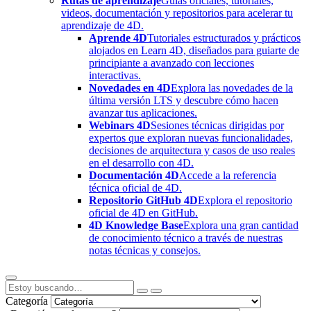
Rutas de aprendizaje
Guías oficiales, tutoriales,
videos, documentación y repositorios para acelerar tu
aprendizaje de 4D.
Aprende 4D
Tutoriales estructurados y prácticos
alojados en Learn 4D, diseñados para guiarte de
principiante a avanzado con lecciones
interactivas.
Novedades en 4D
Explora las novedades de la
última versión LTS y descubre cómo hacen
avanzar tus aplicaciones.
Webinars 4D
Sesiones técnicas dirigidas por
expertos que exploran nuevas funcionalidades,
decisiones de arquitectura y casos de uso reales
en el desarrollo con 4D.
Documentación 4D
Accede a la referencia
técnica oficial de 4D.
Repositorio GitHub 4D
Explora el repositorio
oficial de 4D en GitHub.
4D Knowledge Base
Explora una gran cantidad
de conocimiento técnico a través de nuestras
notas técnicas y consejos.
Categoría