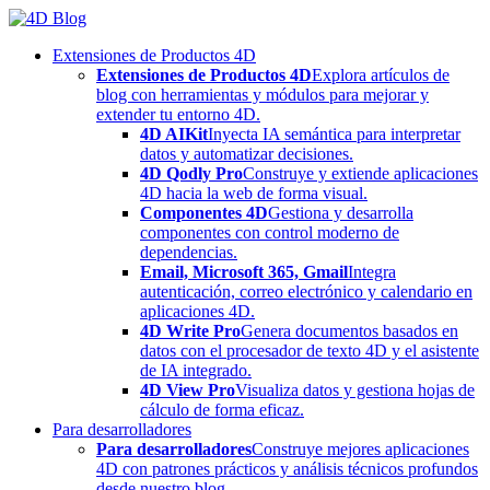
Skip
to
Extensiones de Productos 4D
content
Extensiones de Productos 4D
Explora artículos de
blog con herramientas y módulos para mejorar y
extender tu entorno 4D.
4D AIKit
Inyecta IA semántica para interpretar
datos y automatizar decisiones.
4D Qodly Pro
Construye y extiende aplicaciones
4D hacia la web de forma visual.
Componentes 4D
Gestiona y desarrolla
componentes con control moderno de
dependencias.
Email, Microsoft 365, Gmail
Integra
autenticación, correo electrónico y calendario en
aplicaciones 4D.
4D Write Pro
Genera documentos basados en
datos con el procesador de texto 4D y el asistente
de IA integrado.
4D View Pro
Visualiza datos y gestiona hojas de
cálculo de forma eficaz.
Para desarrolladores
Para desarrolladores
Construye mejores aplicaciones
4D con patrones prácticos y análisis técnicos profundos
desde nuestro blog.