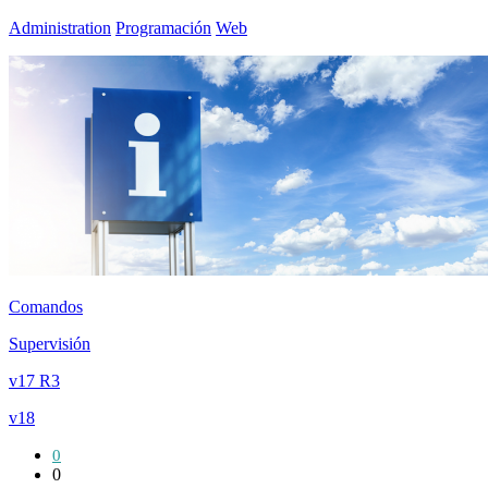
Administration
Programación
Web
Comandos
Supervisión
v17 R3
v18
0
0