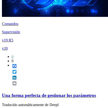
Comandos
Supervisión
v19 R5
v20
0
0
Facebook
Twitter
LinkedIn
Email
Una forma perfecta de gestionar los parámetros
Traducido automáticamente de Deepl