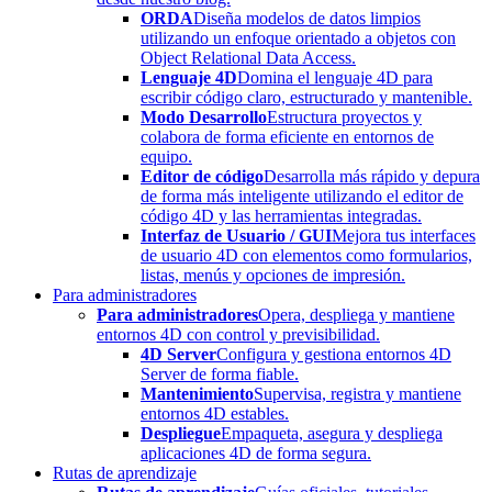
ORDA
Diseña modelos de datos limpios
utilizando un enfoque orientado a objetos con
Object Relational Data Access.
Lenguaje 4D
Domina el lenguaje 4D para
escribir código claro, estructurado y mantenible.
Modo Desarrollo
Estructura proyectos y
colabora de forma eficiente en entornos de
equipo.
Editor de código
Desarrolla más rápido y depura
de forma más inteligente utilizando el editor de
código 4D y las herramientas integradas.
Interfaz de Usuario / GUI
Mejora tus interfaces
de usuario 4D con elementos como formularios,
listas, menús y opciones de impresión.
Para administradores
Para administradores
Opera, despliega y mantiene
entornos 4D con control y previsibilidad.
4D Server
Configura y gestiona entornos 4D
Server de forma fiable.
Mantenimiento
Supervisa, registra y mantiene
entornos 4D estables.
Despliegue
Empaqueta, asegura y despliega
aplicaciones 4D de forma segura.
Rutas de aprendizaje