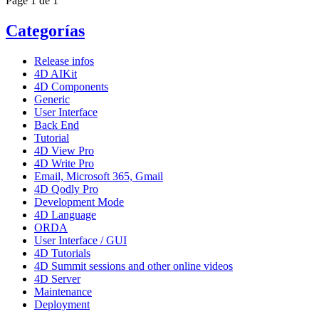
Page 1 de 1
Categorías
Release infos
4D AIKit
4D Components
Generic
User Interface
Back End
Tutorial
4D View Pro
4D Write Pro
Email, Microsoft 365, Gmail
4D Qodly Pro
Development Mode
4D Language
ORDA
User Interface / GUI
4D Tutorials
4D Summit sessions and other online videos
4D Server
Maintenance
Deployment