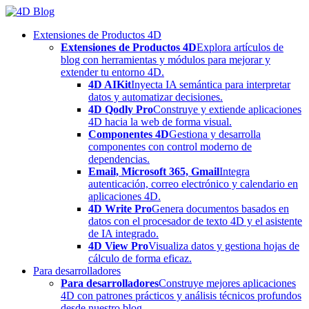
Skip
to
Extensiones de Productos 4D
content
Extensiones de Productos 4D
Explora artículos de
blog con herramientas y módulos para mejorar y
extender tu entorno 4D.
4D AIKit
Inyecta IA semántica para interpretar
datos y automatizar decisiones.
4D Qodly Pro
Construye y extiende aplicaciones
4D hacia la web de forma visual.
Componentes 4D
Gestiona y desarrolla
componentes con control moderno de
dependencias.
Email, Microsoft 365, Gmail
Integra
autenticación, correo electrónico y calendario en
aplicaciones 4D.
4D Write Pro
Genera documentos basados en
datos con el procesador de texto 4D y el asistente
de IA integrado.
4D View Pro
Visualiza datos y gestiona hojas de
cálculo de forma eficaz.
Para desarrolladores
Para desarrolladores
Construye mejores aplicaciones
4D con patrones prácticos y análisis técnicos profundos
desde nuestro blog.