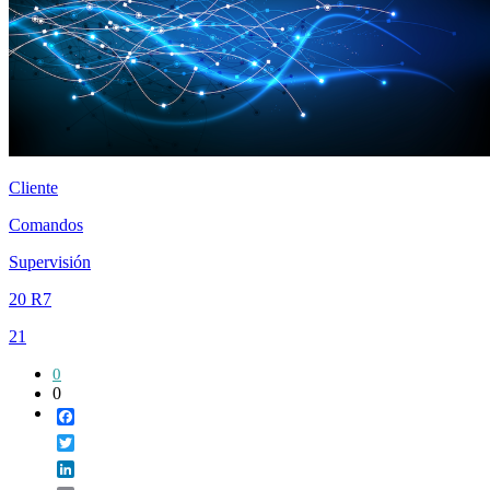
Cliente
Comandos
Supervisión
20 R7
21
0
0
Facebook
Twitter
LinkedIn