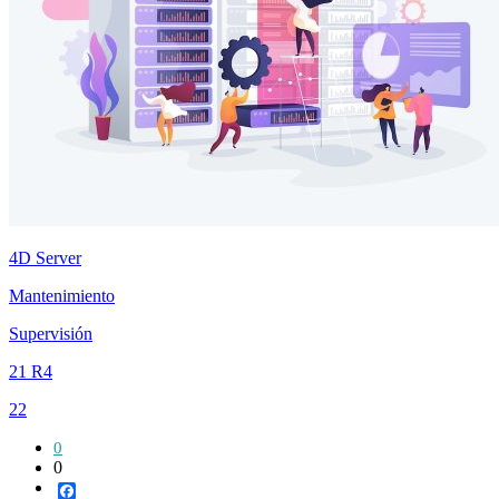
4D Server
Mantenimiento
Supervisión
21 R4
22
0
0
Facebook