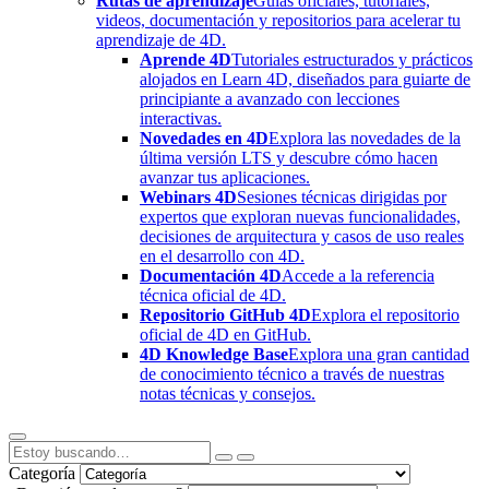
Rutas de aprendizaje
Guías oficiales, tutoriales,
videos, documentación y repositorios para acelerar tu
aprendizaje de 4D.
Aprende 4D
Tutoriales estructurados y prácticos
alojados en Learn 4D, diseñados para guiarte de
principiante a avanzado con lecciones
interactivas.
Novedades en 4D
Explora las novedades de la
última versión LTS y descubre cómo hacen
avanzar tus aplicaciones.
Webinars 4D
Sesiones técnicas dirigidas por
expertos que exploran nuevas funcionalidades,
decisiones de arquitectura y casos de uso reales
en el desarrollo con 4D.
Documentación 4D
Accede a la referencia
técnica oficial de 4D.
Repositorio GitHub 4D
Explora el repositorio
oficial de 4D en GitHub.
4D Knowledge Base
Explora una gran cantidad
de conocimiento técnico a través de nuestras
notas técnicas y consejos.
Categoría