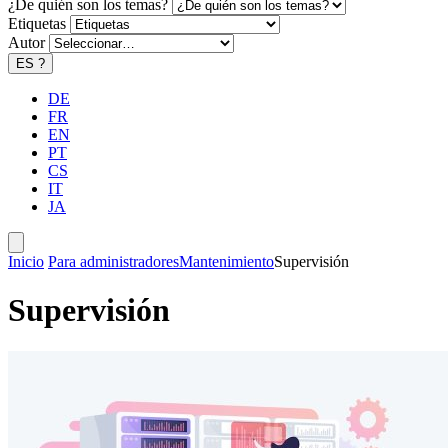
¿De quién son los temas?
Etiquetas
Autor
ES
?
DE
FR
EN
PT
CS
IT
JA
Inicio
Para administradores
Mantenimiento
Supervisión
Supervisión