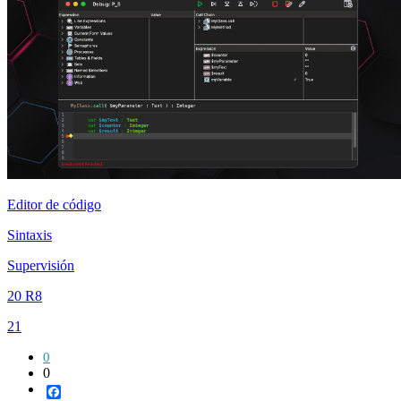
Editor de código
Sintaxis
Supervisión
20 R8
21
0
0
Facebook