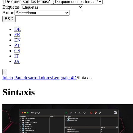
¿De quién son los temas?
Etiquetas
Autor
ES
?
DE
FR
EN
PT
CS
IT
JA
Inicio
Para desarrolladores
Lenguaje 4D
Sintaxis
Sintaxis