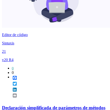
Editor de código
Sintaxis
21
v20 R4
0
0
Facebook
Twitter
LinkedIn
Email
Declaración simplificada de parámetros de métodos