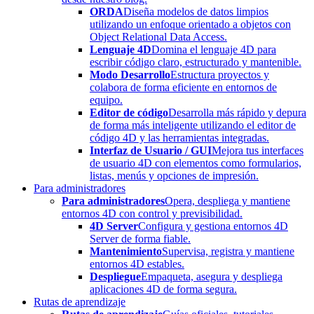
ORDA
Diseña modelos de datos limpios
utilizando un enfoque orientado a objetos con
Object Relational Data Access.
Lenguaje 4D
Domina el lenguaje 4D para
escribir código claro, estructurado y mantenible.
Modo Desarrollo
Estructura proyectos y
colabora de forma eficiente en entornos de
equipo.
Editor de código
Desarrolla más rápido y depura
de forma más inteligente utilizando el editor de
código 4D y las herramientas integradas.
Interfaz de Usuario / GUI
Mejora tus interfaces
de usuario 4D con elementos como formularios,
listas, menús y opciones de impresión.
Para administradores
Para administradores
Opera, despliega y mantiene
entornos 4D con control y previsibilidad.
4D Server
Configura y gestiona entornos 4D
Server de forma fiable.
Mantenimiento
Supervisa, registra y mantiene
entornos 4D estables.
Despliegue
Empaqueta, asegura y despliega
aplicaciones 4D de forma segura.
Rutas de aprendizaje