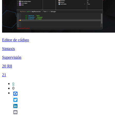
Editor de código
Sintaxis
Supervisión
20 R8
21
0
0
Facebook
Twitter
LinkedIn
Email