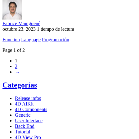
Fabrice Mainguené
octubre 23, 2023
1 tiempo de lectura
Function
Language
Programación
Page 1 of 2
1
2
→
Categorías
Release infos
4D AIKit
4D Components
Generic
User Interface
Back End
Tutorial
4D View Pro