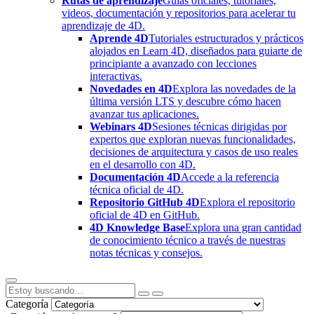
Rutas de aprendizaje
Guías oficiales, tutoriales,
videos, documentación y repositorios para acelerar tu
aprendizaje de 4D.
Aprende 4D
Tutoriales estructurados y prácticos
alojados en Learn 4D, diseñados para guiarte de
principiante a avanzado con lecciones
interactivas.
Novedades en 4D
Explora las novedades de la
última versión LTS y descubre cómo hacen
avanzar tus aplicaciones.
Webinars 4D
Sesiones técnicas dirigidas por
expertos que exploran nuevas funcionalidades,
decisiones de arquitectura y casos de uso reales
en el desarrollo con 4D.
Documentación 4D
Accede a la referencia
técnica oficial de 4D.
Repositorio GitHub 4D
Explora el repositorio
oficial de 4D en GitHub.
4D Knowledge Base
Explora una gran cantidad
de conocimiento técnico a través de nuestras
notas técnicas y consejos.
Categoría