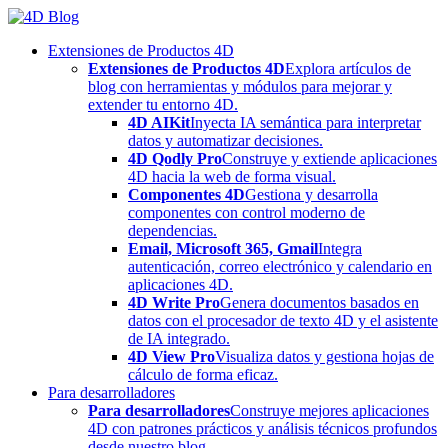
Skip
to
Extensiones de Productos 4D
content
Extensiones de Productos 4D
Explora artículos de
blog con herramientas y módulos para mejorar y
extender tu entorno 4D.
4D AIKit
Inyecta IA semántica para interpretar
datos y automatizar decisiones.
4D Qodly Pro
Construye y extiende aplicaciones
4D hacia la web de forma visual.
Componentes 4D
Gestiona y desarrolla
componentes con control moderno de
dependencias.
Email, Microsoft 365, Gmail
Integra
autenticación, correo electrónico y calendario en
aplicaciones 4D.
4D Write Pro
Genera documentos basados en
datos con el procesador de texto 4D y el asistente
de IA integrado.
4D View Pro
Visualiza datos y gestiona hojas de
cálculo de forma eficaz.
Para desarrolladores
Para desarrolladores
Construye mejores aplicaciones
4D con patrones prácticos y análisis técnicos profundos
desde nuestro blog.