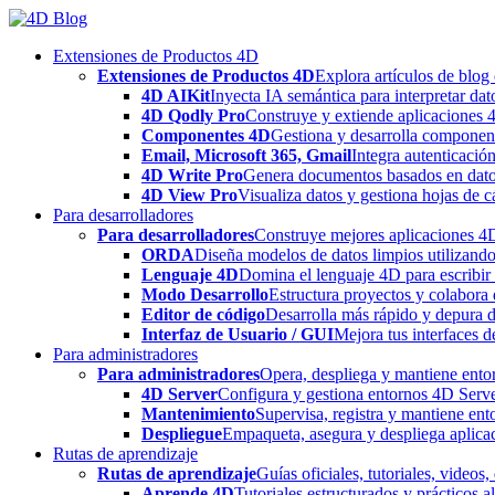
Skip
to
Extensiones de Productos 4D
content
Extensiones de Productos 4D
Explora artículos de blog
4D AIKit
Inyecta IA semántica para interpretar dat
4D Qodly Pro
Construye y extiende aplicaciones 
Componentes 4D
Gestiona y desarrolla componen
Email, Microsoft 365, Gmail
Integra autenticació
4D Write Pro
Genera documentos basados en datos 
4D View Pro
Visualiza datos y gestiona hojas de c
Para desarrolladores
Para desarrolladores
Construye mejores aplicaciones 4D 
ORDA
Diseña modelos de datos limpios utilizando
Lenguaje 4D
Domina el lenguaje 4D para escribir 
Modo Desarrollo
Estructura proyectos y colabora 
Editor de código
Desarrolla más rápido y depura de
Interfaz de Usuario / GUI
Mejora tus interfaces 
Para administradores
Para administradores
Opera, despliega y mantiene entor
4D Server
Configura y gestiona entornos 4D Serve
Mantenimiento
Supervisa, registra y mantiene ent
Despliegue
Empaqueta, asegura y despliega aplica
Rutas de aprendizaje
Rutas de aprendizaje
Guías oficiales, tutoriales, videos
Aprende 4D
Tutoriales estructurados y prácticos 