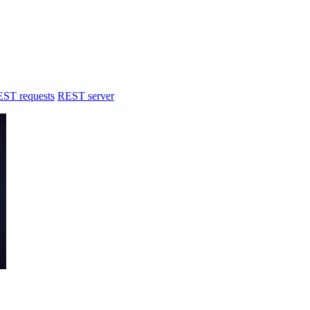
ST requests
REST server