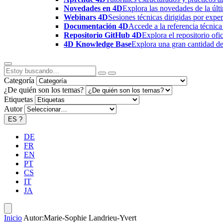
Novedades en 4D
Explora las novedades de la úl
Webinars 4D
Sesiones técnicas dirigidas por expe
Documentación 4D
Accede a la referencia técnica
Repositorio GitHub 4D
Explora el repositorio of
4D Knowledge Base
Explora una gran cantidad de 
Categoría
¿De quién son los temas?
Etiquetas
Autor
ES
?
DE
FR
EN
PT
CS
IT
JA
Inicio
Autor:Marie-Sophie Landrieu-Yvert