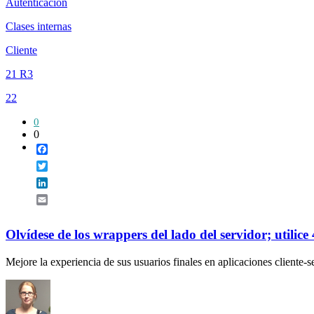
Autenticación
Clases internas
Cliente
21 R3
22
0
0
Facebook
Twitter
LinkedIn
Email
Olvídese de los wrappers del lado del servidor; utilice 
Mejore la experiencia de sus usuarios finales en aplicaciones cliente