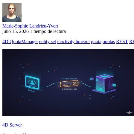
Marie-Sophie Landrieu-Yvert
julio 15, 2026
1 tiempo de lectura
4D.QuotaManager
entity set
inactivity timeout
quota
quotas
REST
RE
4D Server