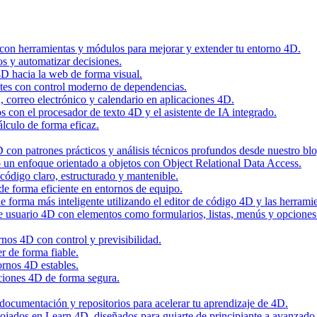
 con herramientas y módulos para mejorar y extender tu entorno 4D.
os y automatizar decisiones.
4D hacia la web de forma visual.
tes con control moderno de dependencias.
n, correo electrónico y calendario en aplicaciones 4D.
con el procesador de texto 4D y el asistente de IA integrado.
álculo de forma eficaz.
con patrones prácticos y análisis técnicos profundos desde nuestro blo
 un enfoque orientado a objetos con Object Relational Data Access.
código claro, estructurado y mantenible.
de forma eficiente en entornos de equipo.
 forma más inteligente utilizando el editor de código 4D y las herramie
de usuario 4D con elementos como formularios, listas, menús y opciones
nos 4D con control y previsibilidad.
r de forma fiable.
ornos 4D estables.
ciones 4D de forma segura.
, documentación y repositorios para acelerar tu aprendizaje de 4D.
alojados en Learn 4D, diseñados para guiarte de principiante a avanzado 