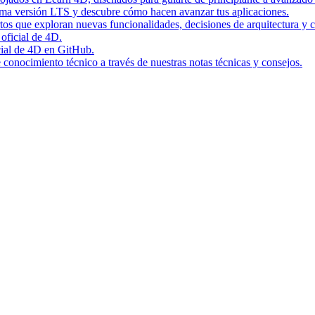
tima versión LTS y descubre cómo hacen avanzar tus aplicaciones.
rtos que exploran nuevas funcionalidades, decisiones de arquitectura y c
 oficial de 4D.
icial de 4D en GitHub.
conocimiento técnico a través de nuestras notas técnicas y consejos.