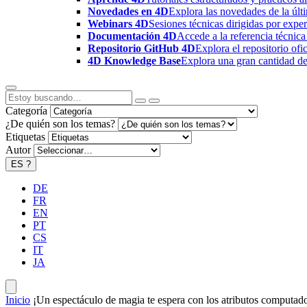
Novedades en 4D
Explora las novedades de la úl
Webinars 4D
Sesiones técnicas dirigidas por expe
Documentación 4D
Accede a la referencia técnica
Repositorio GitHub 4D
Explora el repositorio of
4D Knowledge Base
Explora una gran cantidad de 
Categoría
¿De quién son los temas?
Etiquetas
Autor
ES
?
DE
FR
EN
PT
CS
IT
JA
Inicio
¡Un espectáculo de magia te espera con los atributos comput