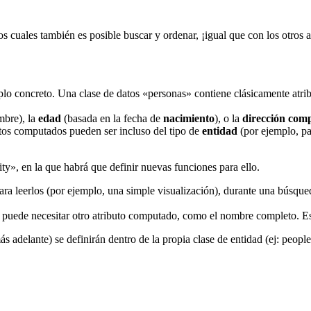
os cuales también es posible buscar y ordenar, ¡igual que con los otros 
plo concreto. Una clase de datos «personas» contiene clásicamente atr
mbre), la
edad
(basada en la fecha de
nacimiento
), o la
dirección comp
butos computados pueden ser incluso del tipo de
entidad
(por ejemplo, p
tity», en la que habrá que definir nuevas funciones para ello.
ara leerlos (por ejemplo, una simple visualización), durante una búsque
 puede necesitar otro atributo computado, como el nombre completo. Est
s adelante) se definirán dentro de la propia clase de entidad (ej: people