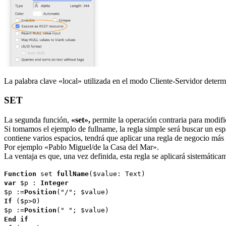
La palabra clave «local» utilizada en el modo Cliente-Servidor determin
SET
La segunda función,
«set»,
permite la operación contraria para modifica
Si tomamos el ejemplo de fullname, la regla simple será buscar un espa
contiene varios espacios, tendrá que aplicar una regla de negocio más 
Por ejemplo «Pablo Miguel/de la Casa del Mar».
La ventaja es que, una vez definida, esta regla se aplicará sistemática
Function
set
fullName
(
$value
:
Text
)
var
$p
:
Integer
$p
:=
Position
("/";
$value
)
If
(
$p
>0)
$p
:=
Position
(" ";
$value
)
End if