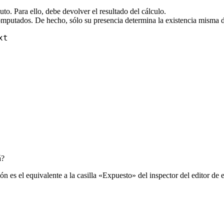
buto. Para ello, debe devolver el resultado del cálculo.
 computados. De hecho, sólo su presencia determina la existencia misma d
xt
á?
n es el equivalente a la casilla «Expuesto» del inspector del editor de e