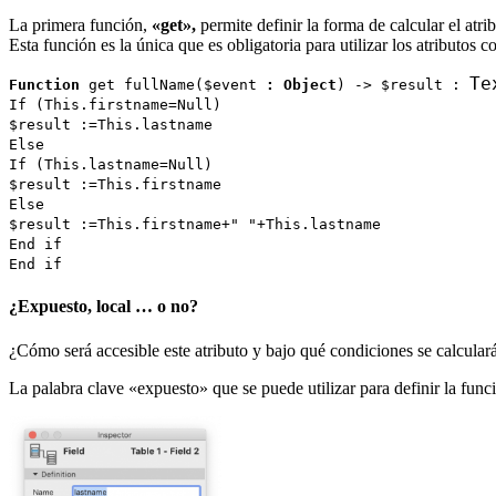
La primera función,
«get»,
permite definir la forma de calcular el atri
Esta función es la única que es obligatoria para utilizar los atributos
Te
Function
get fullName
(
$event
:
Object
) ->
$result
:
If
(
This
.
firstname
=
Null
)
$result
:=
This
.
lastname
Else
If
(
This
.lastname=
Null
)
$result
:=
This
.
firstname
Else
$result
:=
This
.
firstname
+" "+
This
.
lastname
End if
End if
¿Expuesto, local … o no?
¿Cómo será accesible este atributo y bajo qué condiciones se calcular
La palabra clave «expuesto» que se puede utilizar para definir la funció