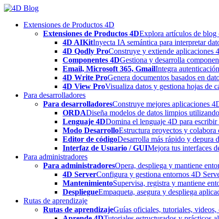
Skip
to
Extensiones de Productos 4D
content
Extensiones de Productos 4D
Explora artículos de blog
4D AIKit
Inyecta IA semántica para interpretar dat
4D Qodly Pro
Construye y extiende aplicaciones 
Componentes 4D
Gestiona y desarrolla componen
Email, Microsoft 365, Gmail
Integra autenticació
4D Write Pro
Genera documentos basados en datos 
4D View Pro
Visualiza datos y gestiona hojas de c
Para desarrolladores
Para desarrolladores
Construye mejores aplicaciones 4D 
ORDA
Diseña modelos de datos limpios utilizando
Lenguaje 4D
Domina el lenguaje 4D para escribir 
Modo Desarrollo
Estructura proyectos y colabora 
Editor de código
Desarrolla más rápido y depura de
Interfaz de Usuario / GUI
Mejora tus interfaces 
Para administradores
Para administradores
Opera, despliega y mantiene entor
4D Server
Configura y gestiona entornos 4D Serve
Mantenimiento
Supervisa, registra y mantiene ent
Despliegue
Empaqueta, asegura y despliega aplica
Rutas de aprendizaje
Rutas de aprendizaje
Guías oficiales, tutoriales, videos
Aprende 4D
Tutoriales estructurados y prácticos 