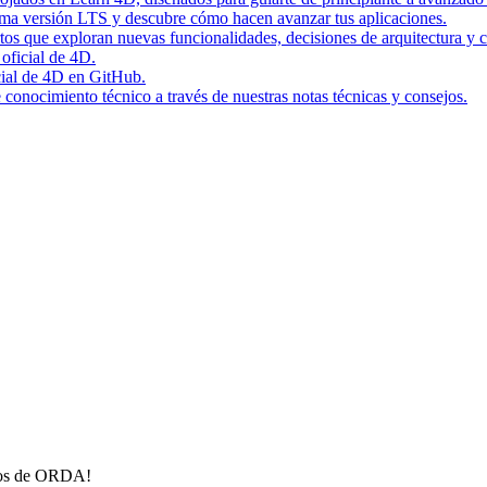
tima versión LTS y descubre cómo hacen avanzar tus aplicaciones.
rtos que exploran nuevas funcionalidades, decisiones de arquitectura y c
 oficial de 4D.
icial de 4D en GitHub.
conocimiento técnico a través de nuestras notas técnicas y consejos.
ados de ORDA!