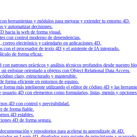
 con herramientas y módulos para mejorar y extender tu entorno 4D.
os y automatizar decisiones.
4D hacia la web de forma visual.
tes con control moderno de dependencias.
n, correo electrónico y calendario en aplicaciones 4D.
con el procesador de texto 4D y el asistente de IA integrado.
álculo de forma eficaz.
con patrones prácticos y análisis técnicos profundos desde nuestro blo
 un enfoque orientado a objetos con Object Relational Data Access.
código claro, estructurado y mantenible.
de forma eficiente en entornos de equipo.
 forma más inteligente utilizando el editor de código 4D y las herramie
de usuario 4D con elementos como formularios, listas, menús y opciones
nos 4D con control y previsibilidad.
r de forma fiable.
ornos 4D estables.
ciones 4D de forma segura.
, documentación y repositorios para acelerar tu aprendizaje de 4D.
alojados en Learn 4D, diseñados para guiarte de principiante a avanzado 