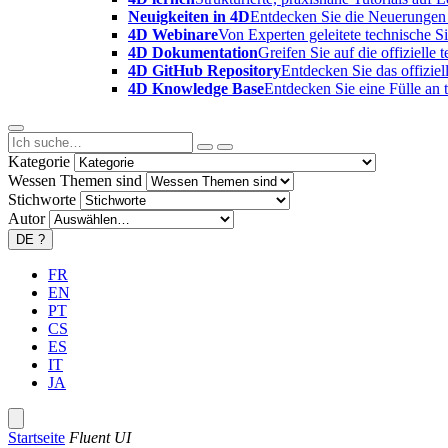
Neuigkeiten in 4D
Entdecken Sie die Neuerungen 
4D Webinare
Von Experten geleitete technische 
4D Dokumentation
Greifen Sie auf die offizielle
4D GitHub Repository
Entdecken Sie das offizie
4D Knowledge Base
Entdecken Sie eine Fülle an
Kategorie
Wessen Themen sind
Stichworte
Autor
DE
?
FR
EN
PT
CS
ES
IT
JA
Startseite
Fluent UI