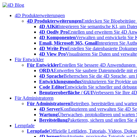
Skip
to
4D Produkterweiterungen
content
4D Produkterweiterungen
Entdecken Sie Blogbeiträge
4D AIKit
Integrieren Sie semantische KI, um Date
4D Qodly Pro
Erstellen und erweitern Sie 4D An
4D Komponenten
Verwalten und entwickeln Sie 
Email, Microsoft 365, Gmail
Integrieren Sie Aut
4D Write Pro
Erstellen Sie datenbasierte Dokume
4D View Pro
Visualisieren Sie Daten und verwalten
Für Entwickler
Für Entwickler
Erstellen Sie bessere 4D Anwendungen m
ORDA
Entwerfen Sie saubere Datenmodelle mit e
4D Sprache
Beherrschen Sie die 4D Sprache, um k
Entwicklungsmodus
Strukturieren Sie Projekte 
Code Editor
Entwickeln Sie schneller und debugge
Benutzeroberfläche / GUI
Verbessern Sie Ihre 4
Für Administratoren
Für Administratoren
Betreiben, bereitstellen und war
4D Server
Konfigurieren und verwalten Sie 4D S
Wartung
Überwachen, protokollieren und warten
Bereitstellung
Paketieren, sichern und stellen Sie
Lernpfade
Lernpfade
Offizielle Leitfäden, Tutorials, Videos, Dok
4D lernen
Strukturierte, praxisnahe Tutorials auf