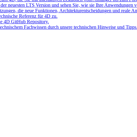
der neuesten LTS Version und sehen Sie, wie sie Ihre Anwendungen v
Sitzungen, die neue Funktionen, Architekturentscheidungen und reale 
 technische Referenz für 4D zu.
lle 4D GitHub Repository.
 technischem Fachwissen durch unsere technischen Hinweise und Tipps