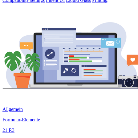
Compatibility settings
Fluent UI
Liquid Glass
Printing
Allgemein
Formular-Elemente
21 R3