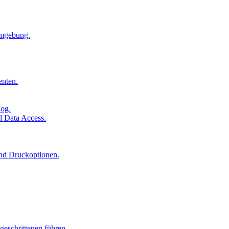
Umgebung.
enten.
log.
l Data Access.
und Druckoptionen.
geschrittenen führen.