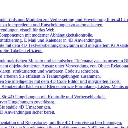
 mit Tools und Modulen zur Verbesserung und Erweiterung Ihrer 4D 
n zu interpretieren und Entscheidungen zu automatisieren.
wendungen visuell für das Web.
Komponenten mit moderner Abhängigkeitskontrolle.
hentifizierung, E Mail und Kalender in 4D Anwendungen.
nte mit dem 4D Textverarbeitungsprogramm und integriertem KI Assist
 Sie Tabellen effizient.
it praktischen Mustern und technischen Tiefenanalyse aus unserem B
inem objektorientierten Ansatz unter Verwendung von Object Relationa
laren, strukturierten und wartbaren Code zu schreiben.
und arbeiten Sie effizient in Teamumgebungen zusammen.
n Sie intelligenter mit dem 4D Code Editor und integrierten Tools.
D Benutzeroberflächen mit Elementen wie Formularen, Listen, Menüs 
ten Sie 4D Umgebungen mit Kontrolle und Vorhersehbarkeit.
erver Umgebungen zuverlässig.
 Sie stabile 4D Umgebungen.
 4D Anwendungen sicher bereit.
umentation und Repositories, um Ihre 4D Lernreise zu beschleunigen.
 Learn 4D, die Sie mit interaktiven Lektionen vom Anfänger bis zum Fort