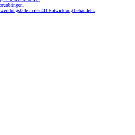
oranbringen.
Anwendungsfälle in der 4D Entwicklung behandeln.
.