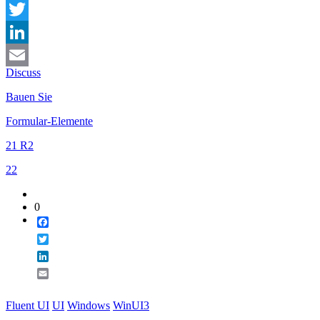
Facebook
Twitter
LinkedIn
Discuss
Email
Bauen Sie
Formular-Elemente
21 R2
22
0
Facebook
Twitter
LinkedIn
Email
Fluent UI
UI
Windows
WinUI3