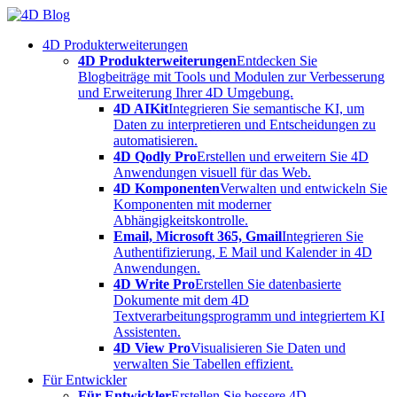
Skip
to
4D Produkterweiterungen
content
4D Produkterweiterungen
Entdecken Sie
Blogbeiträge mit Tools und Modulen zur Verbesserung
und Erweiterung Ihrer 4D Umgebung.
4D AIKit
Integrieren Sie semantische KI, um
Daten zu interpretieren und Entscheidungen zu
automatisieren.
4D Qodly Pro
Erstellen und erweitern Sie 4D
Anwendungen visuell für das Web.
4D Komponenten
Verwalten und entwickeln Sie
Komponenten mit moderner
Abhängigkeitskontrolle.
Email, Microsoft 365, Gmail
Integrieren Sie
Authentifizierung, E Mail und Kalender in 4D
Anwendungen.
4D Write Pro
Erstellen Sie datenbasierte
Dokumente mit dem 4D
Textverarbeitungsprogramm und integriertem KI
Assistenten.
4D View Pro
Visualisieren Sie Daten und
verwalten Sie Tabellen effizient.
Für Entwickler
Für Entwickler
Erstellen Sie bessere 4D