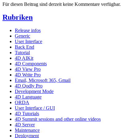
Für diesen Beitrag sind derzeit keine Kommentare verfügbar.
Rubriken
Release infos
Generic
User Interface
Back End
Tutorial
4D AIKit
4D Components
4D View Pro
4D Write Pro
Email, Microsoft 365, Gmail
4D Qodly Pro
Development Mode
4D Language
ORDA
User Interface / GUI
4D Tutorials
4D Summit sessions and other online videos
4D Server
Maintenance
Deployment