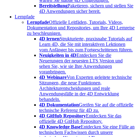
warten Sie stabile 4D Umgebungen.
Bereitstellung
Paketieren, sichern und stellen Sie
4D Anwendungen sicher bereit.
Lernpfade
Lernpfade
Offizielle Leitfäden, Tutorials, Videos,
Dokumentation und Repositories, um Ihre 4D Lernreise
zu beschleunigen.
4D lernen
Strukturierte, praxisnahe Tutorials auf
Learn 4D, die Sie mit interaktiven Lektionen
vom Anfänger bis zum Fortgeschrittenen führen.
Neuigkeiten in 4D
Entdecken Sie die
Neuerungen der neuesten LTS Version und
sehen Sie, wie sie Ihre Anwendungen
voranbringen.
4D Webinare
Von Experten geleitete technische
Sitzungen, die neue Funktionen,
Architekturentscheidungen und reale
Anwendungsfälle in der 4D Entwicklung
behandeln.
4D Dokumentation
Greifen Sie auf die offizielle
technische Referenz für 4D zu.
4D GitHub Repository
Entdecken Sie das
offizielle 4D GitHub Repository.
4D Knowledge Base
Entdecken Sie eine Fülle an
technischem Fachwissen durch unsere