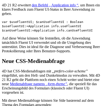
4D 21 R2 erweitert
den Befehl „
Application info
“
, um Ihnen ein
klares Feedback zum Fluent UI-Status in Ihrer Anwendung zu
geben.
var
$useFluentUI
;
$canUseFluentUI
:
Boolean
$useFluentUI
:=
Application info
.
useFluentUI
$canUseFluentUI
:=
Application info
.
canUseFluentUI
Auf diese Weise können Sie feststellen, ob die Anwendung
tatsächlich Fluent UI verwendet und ob die Umgebung dies
unterstützt. Dies ist ideal für die Diagnose und Verbesserung Ihrer
Protokollierung oder Ihres Benutzer-Supports.
Neue CSS-Medienabfrage
4D hat CSS-Medienabfragen mit
„prefers-color-scheme”
eingeführt, um den Hell- und Dunkelmodus zu verwalten. Mit 4D
21 R2 geht die Plattform noch einen Schritt weiter und bietet eine
neue
Medienabfrage namens
„form-theme”
, die speziell für das
Erscheinungsbild des Formulars (klassisch oder Fluent UI)
vorgesehen ist.
Mit dieser Medienabfrage können Sie Stile basierend auf dem
Thema des Formulars anwenden: