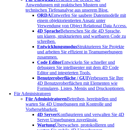
Anwendungen mit praktischen Mustern und
technischen Tiefenanalyse aus unserem Blog.
ORDA
Entwerfen Sie saubere Datenmodelle mit
einem objektorientierten Ansatz unter
Verwendung von Object Relational Data Access.
4D Sprache
Beherrschen Sie die 4D Sprache,
um klaren, strukturierten und wartbaren Code zu
schreiben.
Entwicklungsmodus
Strukturieren Sie Projekte
und arbeiten Sie effizient in Teamumgebungen
zusammen.
Code Editor
Entwickeln Sie schneller und
debuggen Sie intelligenter mit dem 4D Code
Editor und integrierten Tools.
Benutzeroberfläche / GUI
Verbessern Sie Ihre
4D Benutzeroberflächen mit Elementen wie
Formularen, Listen, Menüs und Druckoptionen.
Für Administratoren
Für Administratoren
Betreiben, bereitstellen und
warten Sie 4D Umgebungen mit Kontrolle und
Vorhersehbarkeit.
4D Server
Konfigurieren und verwalten Sie 4D
Server Umgebungen zuverlässig.
Wartung
Überwachen, protokollieren und