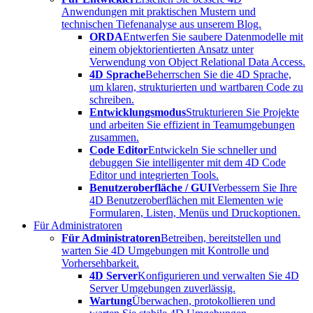
Anwendungen mit praktischen Mustern und
technischen Tiefenanalyse aus unserem Blog.
ORDA
Entwerfen Sie saubere Datenmodelle mit
einem objektorientierten Ansatz unter
Verwendung von Object Relational Data Access.
4D Sprache
Beherrschen Sie die 4D Sprache,
um klaren, strukturierten und wartbaren Code zu
schreiben.
Entwicklungsmodus
Strukturieren Sie Projekte
und arbeiten Sie effizient in Teamumgebungen
zusammen.
Code Editor
Entwickeln Sie schneller und
debuggen Sie intelligenter mit dem 4D Code
Editor und integrierten Tools.
Benutzeroberfläche / GUI
Verbessern Sie Ihre
4D Benutzeroberflächen mit Elementen wie
Formularen, Listen, Menüs und Druckoptionen.
Für Administratoren
Für Administratoren
Betreiben, bereitstellen und
warten Sie 4D Umgebungen mit Kontrolle und
Vorhersehbarkeit.
4D Server
Konfigurieren und verwalten Sie 4D
Server Umgebungen zuverlässig.
Wartung
Überwachen, protokollieren und