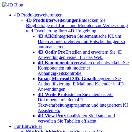
Skip
to
4D Produkterweiterungen
content
4D Produkterweiterungen
Entdecken Sie
Blogbeiträge mit Tools und Modulen zur Verbesserung
und Erweiterung Ihrer 4D Umgebung.
4D AIKit
Integrieren Sie semantische KI, um
Daten zu interpretieren und Entscheidungen zu
automatisieren.
4D Qodly Pro
Erstellen und erweitern Sie 4D
Anwendungen visuell für das Web.
4D Komponenten
Verwalten und entwickeln Sie
Komponenten mit moderner
Abhängigkeitskontrolle.
Email, Microsoft 365, Gmail
Integrieren Sie
Authentifizierung, E Mail und Kalender in 4D
Anwendungen.
4D Write Pro
Erstellen Sie datenbasierte
Dokumente mit dem 4D
Textverarbeitungsprogramm und integriertem KI
Assistenten.
4D View Pro
Visualisieren Sie Daten und
verwalten Sie Tabellen effizient.
Für Entwickler
Für Entwickler
Erstellen Sie bessere 4D