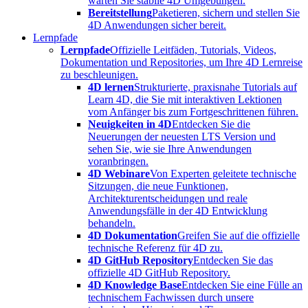
warten Sie stabile 4D Umgebungen.
Bereitstellung
Paketieren, sichern und stellen Sie
4D Anwendungen sicher bereit.
Lernpfade
Lernpfade
Offizielle Leitfäden, Tutorials, Videos,
Dokumentation und Repositories, um Ihre 4D Lernreise
zu beschleunigen.
4D lernen
Strukturierte, praxisnahe Tutorials auf
Learn 4D, die Sie mit interaktiven Lektionen
vom Anfänger bis zum Fortgeschrittenen führen.
Neuigkeiten in 4D
Entdecken Sie die
Neuerungen der neuesten LTS Version und
sehen Sie, wie sie Ihre Anwendungen
voranbringen.
4D Webinare
Von Experten geleitete technische
Sitzungen, die neue Funktionen,
Architekturentscheidungen und reale
Anwendungsfälle in der 4D Entwicklung
behandeln.
4D Dokumentation
Greifen Sie auf die offizielle
technische Referenz für 4D zu.
4D GitHub Repository
Entdecken Sie das
offizielle 4D GitHub Repository.
4D Knowledge Base
Entdecken Sie eine Fülle an
technischem Fachwissen durch unsere