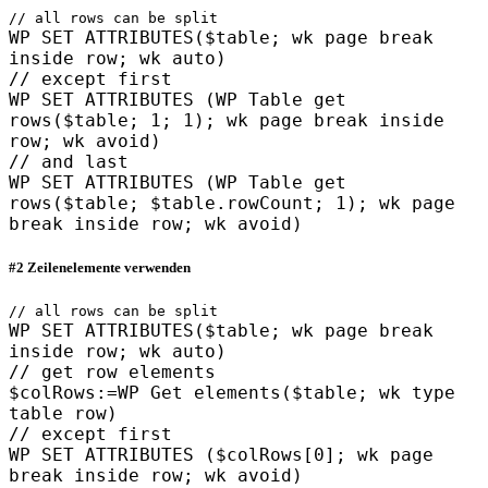
// all rows can be split
WP SET ATTRIBUTES
($table;
wk page break
inside row
;
wk auto
)
// except first
WP SET ATTRIBUTES
(
WP Table get
rows
(
$table
; 1; 1);
wk page break inside
row
;
wk avoid
)
// and last
WP SET ATTRIBUTES
(
WP Table get
rows
(
$table
;
$table
.
rowCount
; 1);
wk page
break inside row
;
wk avoid
)
#2 Zeilenelemente verwenden
// all rows can be split
WP SET ATTRIBUTES
(
$table
;
wk page break
inside row
;
wk auto
)
// get row elements
$colRows
:=
WP Get elements
(
$table
;
wk type
table row
)
// except first
WP SET ATTRIBUTES
(
$colRows
[0];
wk page
break inside row
;
wk avoid
)