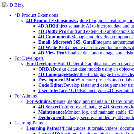
Skip
to
4D Product Extensions
content
4D Product Extensions
Explore blog posts featuring to
4D AIKit
Inject semantic AI to interpret data and 
4D Qodly Pro
Build and extend 4D applications to
4D Components
Manage and develop components
Email, Microsoft 365, Gmail
Integrate authenticat
4D Write Pro
Generate data-driven documents with
4D View Pro
Visualize data and manage spreadshee
For Developers
For Developers
Build better 4D applications with practic
ORDA
Design clean data models using an object-
4D Language
Master the 4D language to write clea
Development Mode
Structure projects and collabo
Code Editor
Develop faster and debug smarter usin
User Interface / GUI
Enhance your 4D user interfa
For Admins
For Admins
Operate, deploy, and maintain 4D environmen
4D Server
Configure and manage 4D Server enviro
Maintenance
Monitor, log, and maintain stable 4
Deployment
Package, secure, and deploy 4D applic
Learning Paths
Learning Paths
Official guides, tutorials, videos, docum
Learn 4D
Structured, hands-on tutorials hosted o