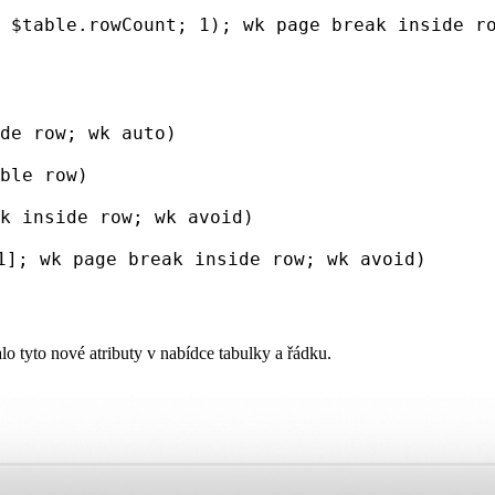
;
$table
.
rowCount
; 1);
wk page break inside r
de row
;
wk auto
)
ble row
)
k inside row
;
wk avoid
)
1];
wk page break inside row
;
wk avoid
)
 tyto nové atributy v nabídce tabulky a řádku.