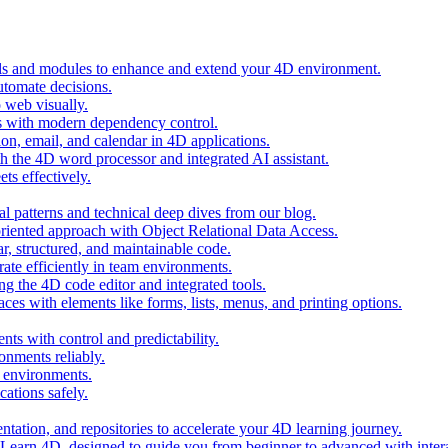
ols and modules to enhance and extend your 4D environment.
automate decisions.
 web visually.
 with modern dependency control.
ion, email, and calendar in 4D applications.
 the 4D word processor and integrated AI assistant.
ts effectively.
al patterns and technical deep dives from our blog.
oriented approach with Object Relational Data Access.
r, structured, and maintainable code.
rate efficiently in team environments.
g the 4D code editor and integrated tools.
ces with elements like forms, lists, menus, and printing options.
ts with control and predictability.
nments reliably.
D environments.
ations safely.
entation, and repositories to accelerate your 4D learning journey.
n Learn 4D, designed to guide you from beginner to advanced with intera