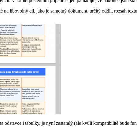
ný cíl. V tomto posledním případě si jen pamatujte, že nakonec jsou sk
ké na libovolný cíl, jako je samotný dokument, určitý oddíl, rozsah tex
 na odstavce i tabulky, je nyní zastaralý (ale kvůli kompatibilitě bude 