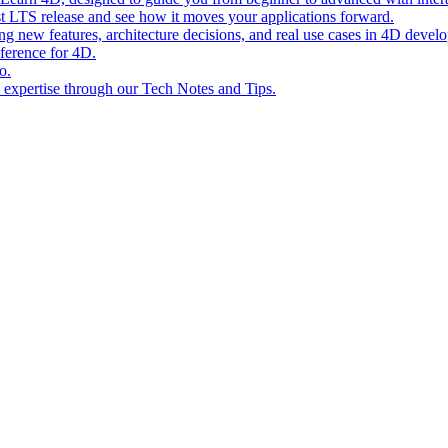
st LTS release and see how it moves your applications forward.
ing new features, architecture decisions, and real use cases in 4D devel
eference for 4D.
o.
l expertise through our Tech Notes and Tips.