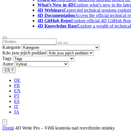
What’s New in 4D
Explore what’s new in the late
4D Webinars
Expert-led technical sessions explor
4D Documentation
Access the official technical r
4D GitHub Repo
Explore official 4D GitHub Rep
4D Knowledge Base
Explore a wealth of technica
Kategorie
Kdo jsou jejich poddaní
Tagy
Autor
CS
?
DE
FR
EN
PT
ES
IT
JA
Domů
4D Write Pro – Větší kontrola nad rozvržením stránky