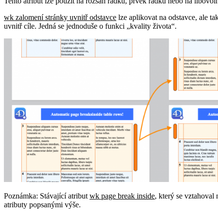
Tento atribut lze použít na rozsah řádků, prvek řádku nebo na libovol
wk zalomení stránky uvnitř odstavce
lze aplikovat na odstavce, ale ta
uvnitř cíle. Jedná se jednoduše o funkci „kvality života“.
Poznámka: Stávající atribut
wk page break inside
, který se vztahoval
atributy popsanými výše.