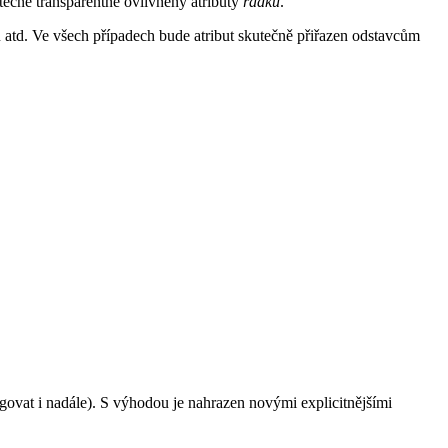
utečně transparentně ovlivněny atributy
řádků
.
tu atd. Ve všech případech bude atribut skutečně přiřazen odstavcům
fungovat i nadále). S výhodou je nahrazen novými explicitnějšími