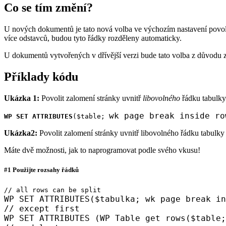
Co se tím změní?
U nových dokumentů je tato nová volba ve výchozím nastavení povole
více odstavců, budou tyto řádky rozděleny automaticky.
U dokumentů vytvořených v dřívější verzi bude tato volba z důvodu za
Příklady kódu
Ukázka 1:
Povolit zalomení stránky uvnitř
libovolného
řádku tabulky
wk page break inside ro
WP SET ATTRIBUTES
(
$table
;
Ukázka2:
Povolit zalomení stránky uvnitř libovolného řádku tabulk
Máte dvě možnosti, jak to naprogramovat podle svého vkusu!
#1 Použijte rozsahy řádků
// all rows can be split
WP SET ATTRIBUTES
($tabulka;
wk page break in
// except first
WP SET ATTRIBUTES
(
WP Table get rows
(
$table