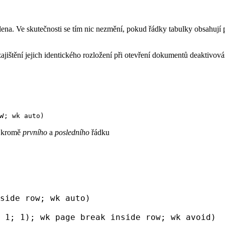
na. Ve skutečnosti se tím nic nezmění, pokud řádky tabulky obsahují
jištění jejich identického rozložení při otevření dokumentů deaktivová
w
;
wk auto
)
y kromě
prvního
a
posledního
řádku
side row
;
wk auto
)
; 1; 1);
wk page break inside row
;
wk avoid
)