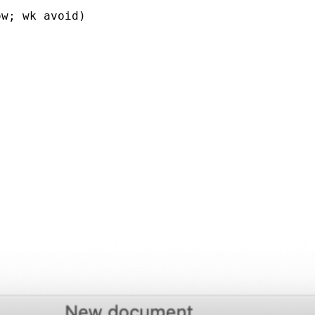
ow
;
wk avoid
)