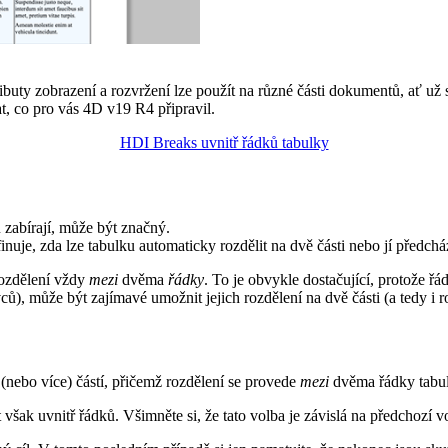
buty zobrazení a rozvržení lze použít na různé části dokumentů, ať už 
at, co pro vás 4D v19 R4 připravil.
HDI Breaks uvnitř řádků tabulky
zabírají, může být značný.
finuje, zda lze tabulku automaticky rozdělit na dvě části nebo jí předch
rozdělení vždy
mezi
dvěma
řádky
. To je obvykle dostačující, protože ř
), může být zajímavé umožnit jejich rozdělení na dvě části (a tedy i ro
(nebo více) částí, přičemž rozdělení se provede
mezi
dvěma řádky tabul
však uvnitř řádků. Všimněte si, že tato volba je závislá na předchozí vol