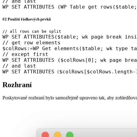
// and last
WP SET ATTRIBUTES
(
WP Table get rows
(
$table
#2 Použití řádkových prvků
// all rows can be split
WP SET ATTRIBUTES
(
$table
;
wk page break insi
// get row elements
$colRows
:=
WP Get elements
(
$table
;
wk type ta
// except first
WP SET ATTRIBUTES
(
$colRows
[0];
wk page brea
//
and last
WP SET ATTRIBUTES
$colRows
[
$colRows
.
length
-
(
Rozhraní
Poskytované rozhraní bylo samozřejmě upraveno tak, aby zohledňovalo