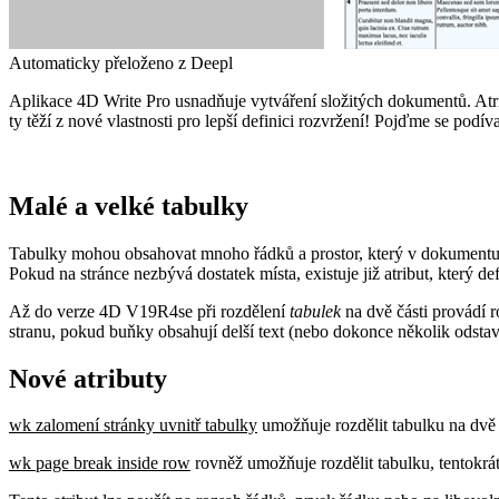
Automaticky přeloženo z Deepl
Aplikace 4D Write Pro usnadňuje vytváření složitých dokumentů. Atri
ty těží z nové vlastnosti pro lepší definici rozvržení! Pojďme se podív
Malé a velké tabulky
Tabulky mohou obsahovat mnoho řádků a prostor, který v dokumentu 
Pokud na stránce nezbývá dostatek místa, existuje již atribut, který de
Až do verze 4D V19R4
se při rozdělení
tabulek
na dvě části provádí 
stranu, pokud buňky obsahují delší text (nebo dokonce několik odstavců
Nové atributy
wk zalomení stránky uvnitř tabulky
umožňuje rozdělit tabulku na dvě 
wk page break inside row
rovněž umožňuje rozdělit tabulku, tentokrát 