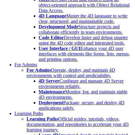
object-oriented approach with Object Relational
Data Access.
4D Language
Master the 4D language to write
clear, structured, and maintainable code.
Development Mode
Structure projects and
collaborate efficiently in team environments.
Code Editor
Develop faster and debug smarter
using the 4D code editor and integrated tools.
User Interface / GUI
Enhance your 4D user
interfaces with elements like forms, lists, menus,
and printing options.
For Admins
For Admins
Operate, deploy, and maintain 4D
environments with control and predictability.
4D Server
Configure and manage 4D Server
environments reliably.
Maintenance
Monitor, log, and maintain stable
4D environments.
Deployment
Package, secure, and deploy 4D
applications safely.
Learning Paths
Learning Paths
Official guides, tutorials, videos,
documentation, and repositories to accelerate your 4D
learning journey.