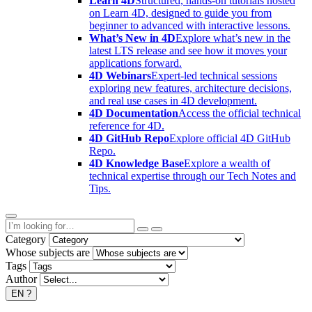
Learn 4D
Structured, hands-on tutorials hosted
on Learn 4D, designed to guide you from
beginner to advanced with interactive lessons.
What’s New in 4D
Explore what’s new in the
latest LTS release and see how it moves your
applications forward.
4D Webinars
Expert-led technical sessions
exploring new features, architecture decisions,
and real use cases in 4D development.
4D Documentation
Access the official technical
reference for 4D.
4D GitHub Repo
Explore official 4D GitHub
Repo.
4D Knowledge Base
Explore a wealth of
technical expertise through our Tech Notes and
Tips.
Category
Whose subjects are
Tags
Author
EN
?