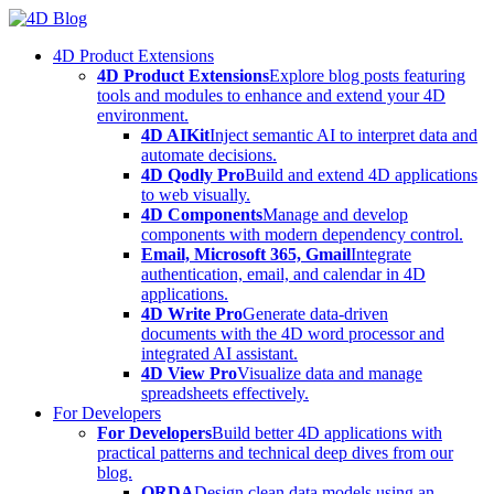
Skip
to
4D Product Extensions
content
4D Product Extensions
Explore blog posts featuring
tools and modules to enhance and extend your 4D
environment.
4D AIKit
Inject semantic AI to interpret data and
automate decisions.
4D Qodly Pro
Build and extend 4D applications
to web visually.
4D Components
Manage and develop
components with modern dependency control.
Email, Microsoft 365, Gmail
Integrate
authentication, email, and calendar in 4D
applications.
4D Write Pro
Generate data-driven
documents with the 4D word processor and
integrated AI assistant.
4D View Pro
Visualize data and manage
spreadsheets effectively.
For Developers
For Developers
Build better 4D applications with
practical patterns and technical deep dives from our
blog.
ORDA
Design clean data models using an