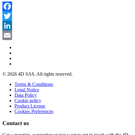
Facebook
Twitter
LinkedIn
Email
© 2026 4D SAS. All rights reserved.
Terms & Conditions
Legal Notice
Data Policy
Cookie policy
Product License
Cookies Preferences
Contact us
Got a question, suggestion or just want to get in touch with the 4D