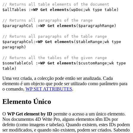
// Returns all table elements of the document
$allTables
:=
WP Get elements
(
wpDoc
;
wk type table
)
// Returns all paragraphs of the range
$paragraphCol
:=
WP Get elements
(
$paragraphRange
)
// Returns all paragraphs of the table range
$paragraphCol
:=
WP Get elements
(
$tableRange
;
wk type
paragraph
)
// Returns all the tables of the given range
$someTableCol
:=
WP Get elements
(
$customRange
;
wk type
table
)
Uma vez criada, a colecção pode então ser analizada. Cada
elemento é um objecto que pode ser utilizado como parâmetro para
o comando,
WP SET ATTRIBUTES
.
Elemento Único
O
WP Get element by ID
permite o acesso a um único elemento.
Nos documentos 4D Write Pro, alguns elementos têm IDs por
defeito (como imagens e tabelas). Quando existem, estes IDs podem
ser modificados, e quando não existem, podem ser criados. Sabendo