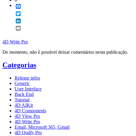
Facebook
Twitter
LinkedIn
Email
4D Write Pro
De momento, não é possível deixar comentários nesta publicação.
Categorias
Release infos
Generic
User Interface
Back End
Tutorial
4D AIKit
4D Components
4D View Pro
4D Write Pro
Email, Microsoft 365, Gmail
4D Qodly Pro