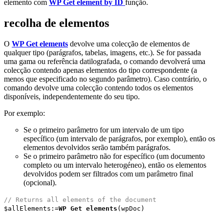
elemento com
WP Get element by ID
função.
recolha de elementos
O
WP Get elements
devolve uma colecção de elementos de
qualquer tipo (parágrafos, tabelas, imagens, etc.). Se for passada
uma gama ou referência datilografada, o comando devolverá uma
colecção contendo apenas elementos do tipo correspondente (a
menos que especificado no segundo parâmetro). Caso contrário, o
comando devolve uma colecção contendo todos os elementos
disponíveis, independentemente do seu tipo.
Por exemplo:
Se o primeiro parâmetro for um intervalo de um tipo
específico (um intervalo de parágrafos, por exemplo), então os
elementos devolvidos serão também parágrafos.
Se o primeiro parâmetro não for específico (um documento
completo ou um intervalo heterogéneo), então os elementos
devolvidos podem ser filtrados com um parâmetro final
(opcional).
// Returns all elements of the document
$allElements
:=
WP Get elements
(
wpDoc
)