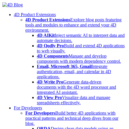
Skip
to
4D Product Extensions
content
4D Product Extensions
Explore blog posts featuring
tools and modules to enhance and extend your 4D
environment.
4D AIKit
Inject semantic AI to interpret data and
automate decisions.
4D Qodly Pro
Build and extend 4D applications
to web visually.
4D Components
Manage and develop
components with modern dependency control.
Email, Microsoft 365, Gmail
Integrate
authentication, email, and calendar in 4D
applications.
4D Write Pro
Generate data-driven
documents with the 4D word processor and
integrated AI assistant.
4D View Pro
Visualize data and manage
spreadsheets effectively.
For Developers
For Developers
Build better 4D applications with
practical patterns and technical deep dives from our
blog.
ORDA
Design clean data models using an