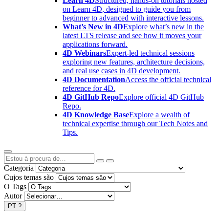
Learn 4D
Structured, hands-on tutorials hosted
on Learn 4D, designed to guide you from
beginner to advanced with interactive lessons.
What’s New in 4D
Explore what’s new in the
latest LTS release and see how it moves your
applications forward.
4D Webinars
Expert-led technical sessions
exploring new features, architecture decisions,
and real use cases in 4D development.
4D Documentation
Access the official technical
reference for 4D.
4D GitHub Repo
Explore official 4D GitHub
Repo.
4D Knowledge Base
Explore a wealth of
technical expertise through our Tech Notes and
Tips.
Categoria
Cujos temas são
O Tags
Autor
PT
?