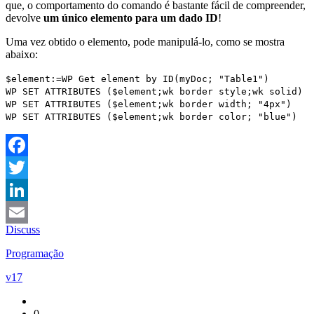
que, o comportamento do comando é bastante fácil de compreender,
devolve
um único elemento para um dado ID
!
Uma vez obtido o elemento, pode manipulá-lo, como se mostra
abaixo:
$element
:=
WP Get element by ID
(
myDoc
; "Table1")
WP SET ATTRIBUTES
(
$element
;
wk border style
;
wk solid
)
WP SET ATTRIBUTES
(
$element
;
wk border width
; "4px")
WP SET ATTRIBUTES
(
$element
;
wk border color
; "blue")
Facebook
Twitter
LinkedIn
Discuss
Email
Programação
v17
0