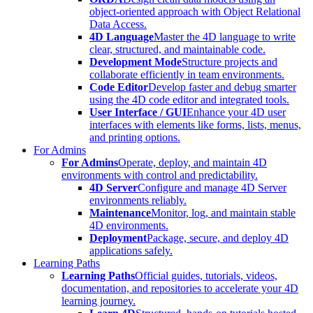
object-oriented approach with Object Relational
Data Access.
4D Language
Master the 4D language to write
clear, structured, and maintainable code.
Development Mode
Structure projects and
collaborate efficiently in team environments.
Code Editor
Develop faster and debug smarter
using the 4D code editor and integrated tools.
User Interface / GUI
Enhance your 4D user
interfaces with elements like forms, lists, menus,
and printing options.
For Admins
For Admins
Operate, deploy, and maintain 4D
environments with control and predictability.
4D Server
Configure and manage 4D Server
environments reliably.
Maintenance
Monitor, log, and maintain stable
4D environments.
Deployment
Package, secure, and deploy 4D
applications safely.
Learning Paths
Learning Paths
Official guides, tutorials, videos,
documentation, and repositories to accelerate your 4D
learning journey.