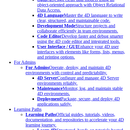
object-oriented approach with Object Relational
Data Access.
4D Language
Master the 4D language to write
clear, structured, and maintainable code.
Development Mode
Structure projects and
collaborate efficiently in team environments.
Code Editor
Develop faster and debug smarter
using the 4D code editor and integrated tools.
User Interface / GUI
Enhance your 4D user
interfaces with elements like forms, lists, menus,
and printing options.
For Admins
For Admins
Operate, deploy, and maintain 4D
environments with control and predictability.
4D Server
Configure and manage 4D Server
environments reliably.
Maintenance
Monitor, log, and maintain stable
4D environments.
Deployment
Package, secure, and deploy 4D
applications safely.
Learning Paths
Learning Paths
Official guides, tutorials, videos,
documentation, and repositories to accelerate your 4D
learning journey.