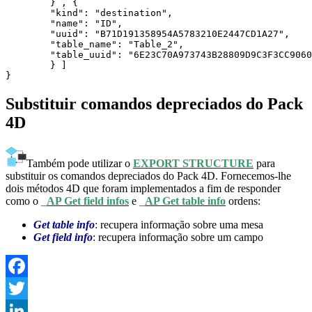
	} , {

	"kind": "destination",

	"name": "ID",

	"uuid": "B71D191358954A5783210E2447CD1A27",

	"table_name": "Table_2",

	"table_uuid": "6E23C70A973743B28809D9C3F3CC9060"

	} ]

Substituir comandos depreciados do Pack
4D
Também pode utilizar o
EXPORT STRUCTURE
para
substituir os comandos depreciados do Pack 4D. Fornecemos-lhe
dois métodos 4D que foram implementados a fim de responder
como o
_AP Get field infos
e
_AP Get table info
ordens:
Get table info
: recupera informação sobre uma mesa
Get field info
: recupera informação sobre um campo
Facebook
Twitter