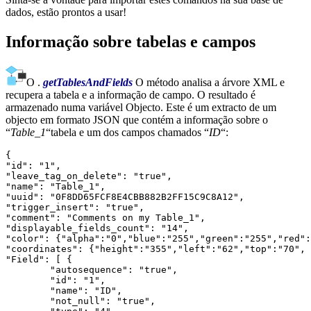
dados, estão prontos a usar!
Informação sobre tabelas e campos
O .
getTablesAndFields
O método analisa a árvore XML e
recupera a tabela e a informação de campo. O resultado é
armazenado numa variável Objecto. Este é um extracto de um
objecto em formato JSON que contém a informação sobre o
“
Table_1
“tabela e um dos campos chamados “
ID
“:
{

"id": "1",

"leave_tag_on_delete": "true",

"name": "Table_1",

"uuid": "0F8DD65FCF8E4CBB882B2FF15C9C8A12",

"trigger_insert": "true",

"comment": "Comments on my Table_1",

"displayable_fields_count": "14",

"color": {"alpha":"0","blue":"255","green":"255","red":
"coordinates": {"height":"355","left":"62","top":"70", 
"Field": [ {

	"autosequence": "true",

	"id": "1",

	"name": "ID",

	"not_null": "true",
