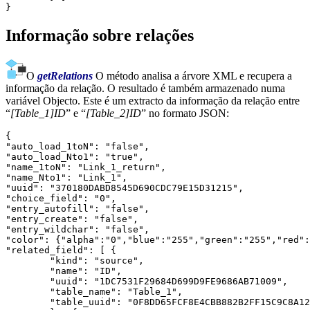
}
Informação sobre relações
O
getRelations
O método analisa a árvore XML e recupera a
informação da relação. O resultado é também armazenado numa
variável Objecto. Este é um extracto da informação da relação entre
“
[Table_1]ID
” e “
[Table_2]ID
” no formato JSON:
{

"auto_load_1toN": "false",

"auto_load_Nto1": "true",

"name_1toN": "Link_1_return",

"name_Nto1": "Link_1",

"uuid": "370180DABD8545D690CDC79E15D31215",

"choice_field": "0",

"entry_autofill": "false",

"entry_create": "false",

"entry_wildchar": "false",

"color": {"alpha":"0","blue":"255","green":"255","red":
"related_field": [ {

	"kind": "source",

	"name": "ID",

	"uuid": "1DC7531F29684D699D9FE9686AB71009",

	"table_name": "Table_1",

	"table_uuid": "0F8DD65FCF8E4CBB882B2FF15C9C8A12"
