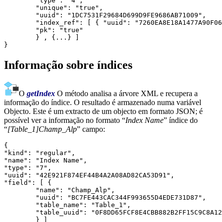
	"type": "4",

	"unique": "true",

	"uuid": "1DC7531F29684D699D9FE9686AB71009",

	"index_ref": [ { "uuid": "7260EA8E18A1477A90F068F70754C384" } ],

	"pk": "true"

	} , {...} ]

Informação sobre índices
O
getIndex
O método analisa a árvore XML e recupera a
informação do índice. O resultado é armazenado numa variável
Objecto. Este é um extracto de um objecto em formato JSON; é
possível ver a informação no formato “
Index Name
” índice do
“
[Table_1]Champ_Alp
” campo:
{

"kind": "regular",

"name": "Index Name",

"type": "7",

"uuid": "42E921F874EF44B4A2A08AD82CA53D91",

"field": [ {

	"name": "Champ_Alp",

	"uuid": "BC7FE443CAC344F993655D4EDE731D87",

	"table_name": "Table_1",

	"table_uuid": "0F8DD65FCF8E4CBB882B2FF15C9C8A12"

	} ]
