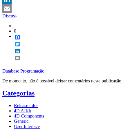
LinkedIn
Discuss
Email
0
Facebook
Twitter
LinkedIn
Email
Database
Programação
De momento, não é possível deixar comentários nesta publicação.
Categorias
Release infos
4D AIKit
4D Components
Generic
User Interface