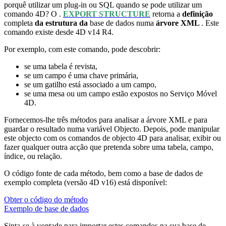
porquê utilizar um plug-in ou SQL quando se pode utilizar um
comando 4D? O .
EXPORT STRUCTURE
retorna a
definição
completa
da estrutura da
base de dados numa
árvore XML
. Este
comando existe desde
4D v14 R4
.
Por exemplo, com este comando, pode descobrir:
se uma tabela é revista,
se um campo é uma chave primária,
se um gatilho está associado a um campo,
se uma mesa ou um campo estão expostos no Serviço Móvel
4D.
Fornecemos-lhe três métodos para analisar a árvore XML e para
guardar o resultado numa variável Objecto. Depois, pode manipular
este objecto com os comandos de objecto 4D para analisar, exibir ou
fazer qualquer outra acção que pretenda sobre uma tabela, campo,
índice, ou relação.
O código fonte de cada método, bem como a base de dados de
exemplo completa (versão 4D v16) está disponível:
Obter o código do método
Exemplo de base de dados
Sinta-se à vontade para importar estes comandos na sua base de