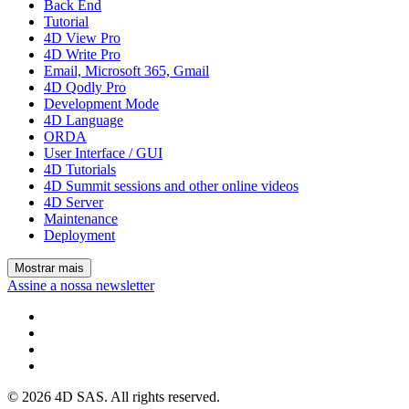
Back End
Tutorial
4D View Pro
4D Write Pro
Email, Microsoft 365, Gmail
4D Qodly Pro
Development Mode
4D Language
ORDA
User Interface / GUI
4D Tutorials
4D Summit sessions and other online videos
4D Server
Maintenance
Deployment
Mostrar mais
Assine a nossa newsletter
© 2026 4D SAS. All rights reserved.