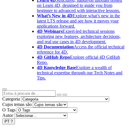
Learn 4D
Structured, hands-on tutorials hosted
on Learn 4D, designed to guide you from
beginner to advanced with interactive lessons.
What’s New in 4D
Explore what’s new in the
latest LTS release and see how it moves your
applications forward.
4D Webinars
Expert-led technical sessions
exploring new features, architecture decisions,
and real use cases in 4D development.
4D Documentation
Access the official technical
reference for 4D.
4D GitHub Repo
Explore official 4D GitHub
Repo.
4D Knowledge Base
Explore a wealth of
technical expertise through our Tech Notes and
Tips.
Categoria
Cujos temas são
O Tags
Autor
PT
?