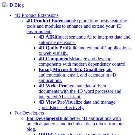
Skip
to
4D Product Extensions
content
4D Product Extensions
Explore blog posts featuring
tools and modules to enhance and extend your 4D
environment.
4D AIKit
Inject semantic AI to interpret data and
automate decisions.
4D Qodly Pro
Build and extend 4D applications
to web visually.
4D Components
Manage and develop
components with modern dependency control.
Email, Microsoft 365, Gmail
Integrate
authentication, email, and calendar in 4D
applications.
4D Write Pro
Generate data-driven
documents with the 4D word processor and
integrated AI assistant.
4D View Pro
Visualize data and manage
spreadsheets effectively.
For Developers
For Developers
Build better 4D applications with
practical patterns and technical deep dives from our
blog.
ORDA
Design clean data models using an