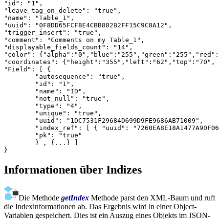
"id": "1",

"leave_tag_on_delete": "true",

"name": "Table_1",

"uuid": "0F8DD65FCF8E4CBB882B2FF15C9C8A12",

"trigger_insert": "true",

"comment": "Comments on my Table_1",

"displayable_fields_count": "14",

"color": {"alpha":"0","blue":"255","green":"255","red":
"coordinates": {"height":"355","left":"62","top":"70", 
"Field": [ {

	"autosequence": "true",

	"id": "1",

	"name": "ID",

	"not_null": "true",

	"type": "4",

	"unique": "true",

	"uuid": "1DC7531F29684D699D9FE9686AB71009",

	"index_ref": [ { "uuid": "7260EA8E18A1477A90F068F70754C384" } ],

	"pk": "true"

	} , {...} ]

Informationen über Indizes
Die Methode
getIndex
Methode parst den XML-Baum und ruft
die Indexinformationen ab. Das Ergebnis wird in einer Object-
Variablen gespeichert. Dies ist ein Auszug eines Objekts im JSON-