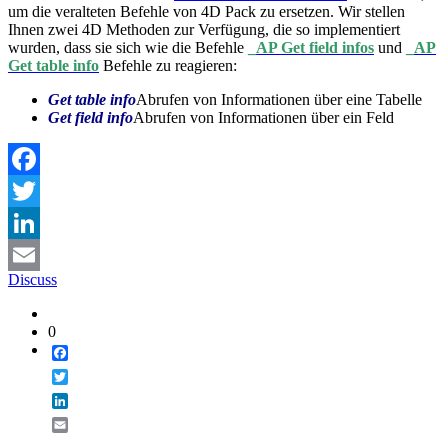
um die veralteten Befehle von 4D Pack zu ersetzen. Wir stellen
Ihnen zwei 4D Methoden zur Verfügung, die so implementiert
wurden, dass sie sich wie die Befehle
_AP Get field infos
und
_AP
Get table info
Befehle zu reagieren:
Get table info
Abrufen von Informationen über eine Tabelle
Get field info
Abrufen von Informationen über ein Feld
Facebook
Twitter
LinkedIn
Discuss
Email
0
Facebook
Twitter
LinkedIn
Email