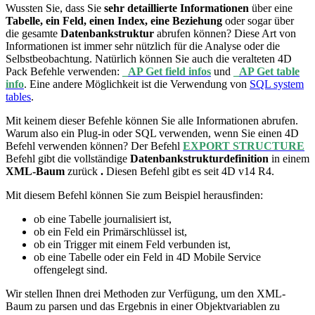
Wussten Sie, dass Sie
sehr detaillierte Informationen
über eine
Tabelle, ein Feld, einen Index, eine Beziehung
oder sogar über
die gesamte
Datenbankstruktur
abrufen können? Diese Art von
Informationen ist immer sehr nützlich für die Analyse oder die
Selbstbeobachtung. Natürlich können Sie auch die veralteten 4D
Pack Befehle verwenden:
_AP Get field infos
und
_AP Get table
info
. Eine andere Möglichkeit ist die Verwendung von
SQL system
tables
.
Mit keinem dieser Befehle können Sie alle Informationen abrufen.
Warum also ein Plug-in oder SQL verwenden, wenn Sie einen 4D
Befehl verwenden können? Der Befehl
EXPORT STRUCTURE
Befehl gibt die vollständige
Datenbankstrukturdefinition
in einem
XML-Baum
zurück
.
Diesen Befehl gibt es seit
4D v14 R4
.
Mit diesem Befehl können Sie zum Beispiel herausfinden:
ob eine Tabelle journalisiert ist,
ob ein Feld ein Primärschlüssel ist,
ob ein Trigger mit einem Feld verbunden ist,
ob eine Tabelle oder ein Feld in 4D Mobile Service
offengelegt sind.
Wir stellen Ihnen drei Methoden zur Verfügung, um den XML-
Baum zu parsen und das Ergebnis in einer Objektvariablen zu