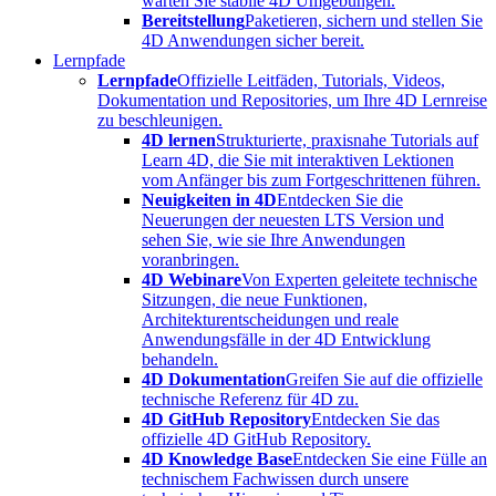
warten Sie stabile 4D Umgebungen.
Bereitstellung
Paketieren, sichern und stellen Sie
4D Anwendungen sicher bereit.
Lernpfade
Lernpfade
Offizielle Leitfäden, Tutorials, Videos,
Dokumentation und Repositories, um Ihre 4D Lernreise
zu beschleunigen.
4D lernen
Strukturierte, praxisnahe Tutorials auf
Learn 4D, die Sie mit interaktiven Lektionen
vom Anfänger bis zum Fortgeschrittenen führen.
Neuigkeiten in 4D
Entdecken Sie die
Neuerungen der neuesten LTS Version und
sehen Sie, wie sie Ihre Anwendungen
voranbringen.
4D Webinare
Von Experten geleitete technische
Sitzungen, die neue Funktionen,
Architekturentscheidungen und reale
Anwendungsfälle in der 4D Entwicklung
behandeln.
4D Dokumentation
Greifen Sie auf die offizielle
technische Referenz für 4D zu.
4D GitHub Repository
Entdecken Sie das
offizielle 4D GitHub Repository.
4D Knowledge Base
Entdecken Sie eine Fülle an
technischem Fachwissen durch unsere