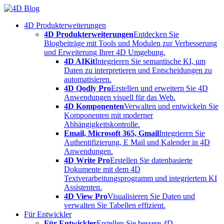
Skip
to
4D Produkterweiterungen
content
4D Produkterweiterungen
Entdecken Sie
Blogbeiträge mit Tools und Modulen zur Verbesserung
und Erweiterung Ihrer 4D Umgebung.
4D AIKit
Integrieren Sie semantische KI, um
Daten zu interpretieren und Entscheidungen zu
automatisieren.
4D Qodly Pro
Erstellen und erweitern Sie 4D
Anwendungen visuell für das Web.
4D Komponenten
Verwalten und entwickeln Sie
Komponenten mit moderner
Abhängigkeitskontrolle.
Email, Microsoft 365, Gmail
Integrieren Sie
Authentifizierung, E Mail und Kalender in 4D
Anwendungen.
4D Write Pro
Erstellen Sie datenbasierte
Dokumente mit dem 4D
Textverarbeitungsprogramm und integriertem KI
Assistenten.
4D View Pro
Visualisieren Sie Daten und
verwalten Sie Tabellen effizient.
Für Entwickler
Für Entwickler
Erstellen Sie bessere 4D