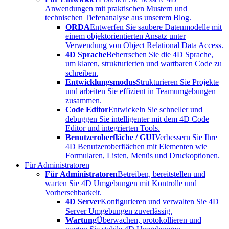
Anwendungen mit praktischen Mustern und
technischen Tiefenanalyse aus unserem Blog.
ORDA
Entwerfen Sie saubere Datenmodelle mit
einem objektorientierten Ansatz unter
Verwendung von Object Relational Data Access.
4D Sprache
Beherrschen Sie die 4D Sprache,
um klaren, strukturierten und wartbaren Code zu
schreiben.
Entwicklungsmodus
Strukturieren Sie Projekte
und arbeiten Sie effizient in Teamumgebungen
zusammen.
Code Editor
Entwickeln Sie schneller und
debuggen Sie intelligenter mit dem 4D Code
Editor und integrierten Tools.
Benutzeroberfläche / GUI
Verbessern Sie Ihre
4D Benutzeroberflächen mit Elementen wie
Formularen, Listen, Menüs und Druckoptionen.
Für Administratoren
Für Administratoren
Betreiben, bereitstellen und
warten Sie 4D Umgebungen mit Kontrolle und
Vorhersehbarkeit.
4D Server
Konfigurieren und verwalten Sie 4D
Server Umgebungen zuverlässig.
Wartung
Überwachen, protokollieren und