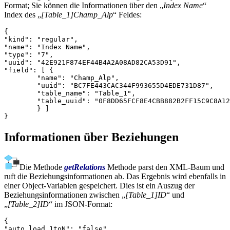
Format; Sie können die Informationen über den „
Index Name
“
Index des „
[Table_1]Champ_Alp
“ Feldes:
{

"kind": "regular",

"name": "Index Name",

"type": "7",

"uuid": "42E921F874EF44B4A2A08AD82CA53D91",

"field": [ {

	"name": "Champ_Alp",

	"uuid": "BC7FE443CAC344F993655D4EDE731D87",

	"table_name": "Table_1",

	"table_uuid": "0F8DD65FCF8E4CBB882B2FF15C9C8A12"

	} ]

}
Informationen über Beziehungen
Die Methode
getRelations
Methode parst den XML-Baum und
ruft die Beziehungsinformationen ab. Das Ergebnis wird ebenfalls in
einer Object-Variablen gespeichert. Dies ist ein Auszug der
Beziehungsinformationen zwischen „
[Table_1]ID
“ und
„
[Table_2]ID
“ im JSON-Format:
{

"auto_load_1toN": "false",
