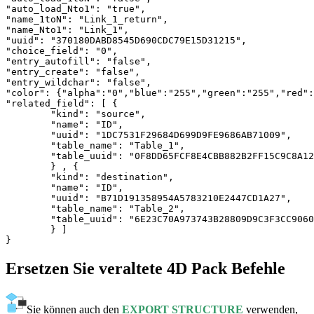
"auto_load_Nto1": "true",

"name_1toN": "Link_1_return",

"name_Nto1": "Link_1",

"uuid": "370180DABD8545D690CDC79E15D31215",

"choice_field": "0",

"entry_autofill": "false",

"entry_create": "false",

"entry_wildchar": "false",

"color": {"alpha":"0","blue":"255","green":"255","red":
"related_field": [ {

	"kind": "source",

	"name": "ID",

	"uuid": "1DC7531F29684D699D9FE9686AB71009",

	"table_name": "Table_1",

	"table_uuid": "0F8DD65FCF8E4CBB882B2FF15C9C8A12"

	} , {

	"kind": "destination",

	"name": "ID",

	"uuid": "B71D191358954A5783210E2447CD1A27",

	"table_name": "Table_2",

	"table_uuid": "6E23C70A973743B28809D9C3F3CC9060"

	} ]

Ersetzen Sie veraltete 4D Pack Befehle
Sie können auch den
EXPORT STRUCTURE
verwenden,