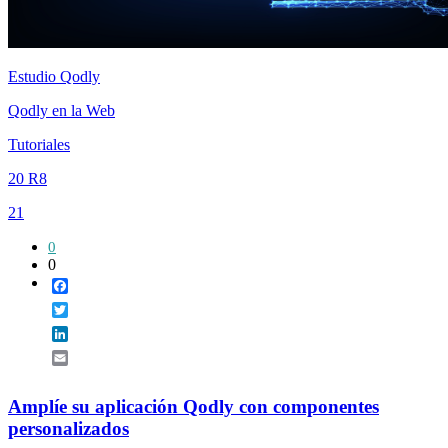
Estudio Qodly
Qodly en la Web
Tutoriales
20 R8
21
0
0
Facebook
Twitter
LinkedIn
Email
Amplíe su aplicación Qodly con componentes
personalizados