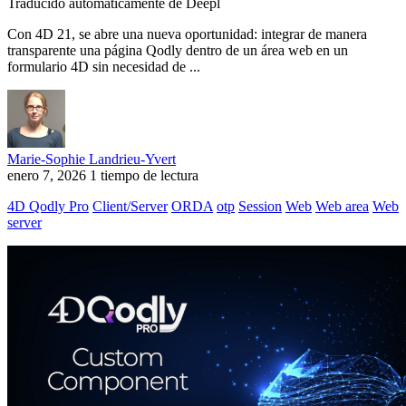
Traducido automáticamente de Deepl
Con 4D 21, se abre una nueva oportunidad: integrar de manera
transparente una página Qodly dentro de un área web en un
formulario 4D sin necesidad de ...
Marie-Sophie Landrieu-Yvert
enero 7, 2026
1 tiempo de lectura
4D Qodly Pro
Client/Server
ORDA
otp
Session
Web
Web area
Web
server