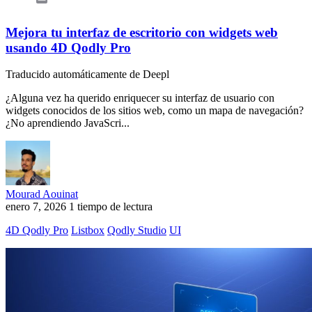
Mejora tu interfaz de escritorio con widgets web
usando 4D Qodly Pro
Traducido automáticamente de Deepl
¿Alguna vez ha querido enriquecer su interfaz de usuario con
widgets conocidos de los sitios web, como un mapa de navegación?
¿No aprendiendo JavaScri...
Mourad Aouinat
enero 7, 2026
1 tiempo de lectura
4D Qodly Pro
Listbox
Qodly Studio
UI