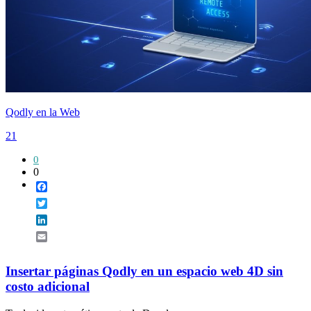
Qodly en la Web
21
0
0
Facebook
Twitter
LinkedIn
Email
Insertar páginas Qodly en un espacio web 4D sin
costo adicional