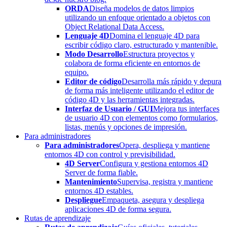
ORDA
Diseña modelos de datos limpios
utilizando un enfoque orientado a objetos con
Object Relational Data Access.
Lenguaje 4D
Domina el lenguaje 4D para
escribir código claro, estructurado y mantenible.
Modo Desarrollo
Estructura proyectos y
colabora de forma eficiente en entornos de
equipo.
Editor de código
Desarrolla más rápido y depura
de forma más inteligente utilizando el editor de
código 4D y las herramientas integradas.
Interfaz de Usuario / GUI
Mejora tus interfaces
de usuario 4D con elementos como formularios,
listas, menús y opciones de impresión.
Para administradores
Para administradores
Opera, despliega y mantiene
entornos 4D con control y previsibilidad.
4D Server
Configura y gestiona entornos 4D
Server de forma fiable.
Mantenimiento
Supervisa, registra y mantiene
entornos 4D estables.
Despliegue
Empaqueta, asegura y despliega
aplicaciones 4D de forma segura.
Rutas de aprendizaje