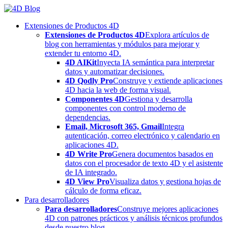
Skip
to
Extensiones de Productos 4D
content
Extensiones de Productos 4D
Explora artículos de
blog con herramientas y módulos para mejorar y
extender tu entorno 4D.
4D AIKit
Inyecta IA semántica para interpretar
datos y automatizar decisiones.
4D Qodly Pro
Construye y extiende aplicaciones
4D hacia la web de forma visual.
Componentes 4D
Gestiona y desarrolla
componentes con control moderno de
dependencias.
Email, Microsoft 365, Gmail
Integra
autenticación, correo electrónico y calendario en
aplicaciones 4D.
4D Write Pro
Genera documentos basados en
datos con el procesador de texto 4D y el asistente
de IA integrado.
4D View Pro
Visualiza datos y gestiona hojas de
cálculo de forma eficaz.
Para desarrolladores
Para desarrolladores
Construye mejores aplicaciones
4D con patrones prácticos y análisis técnicos profundos
desde nuestro blog.