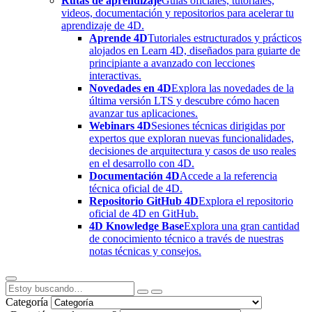
Rutas de aprendizaje
Guías oficiales, tutoriales,
videos, documentación y repositorios para acelerar tu
aprendizaje de 4D.
Aprende 4D
Tutoriales estructurados y prácticos
alojados en Learn 4D, diseñados para guiarte de
principiante a avanzado con lecciones
interactivas.
Novedades en 4D
Explora las novedades de la
última versión LTS y descubre cómo hacen
avanzar tus aplicaciones.
Webinars 4D
Sesiones técnicas dirigidas por
expertos que exploran nuevas funcionalidades,
decisiones de arquitectura y casos de uso reales
en el desarrollo con 4D.
Documentación 4D
Accede a la referencia
técnica oficial de 4D.
Repositorio GitHub 4D
Explora el repositorio
oficial de 4D en GitHub.
4D Knowledge Base
Explora una gran cantidad
de conocimiento técnico a través de nuestras
notas técnicas y consejos.
Categoría