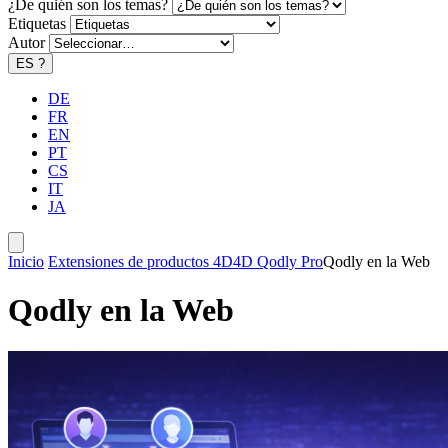
¿De quién son los temas?
Etiquetas
Autor
ES
?
DE
FR
EN
PT
CS
IT
JA
Inicio
Extensiones de productos 4D
4D Qodly Pro
Qodly en la Web
Qodly en la Web