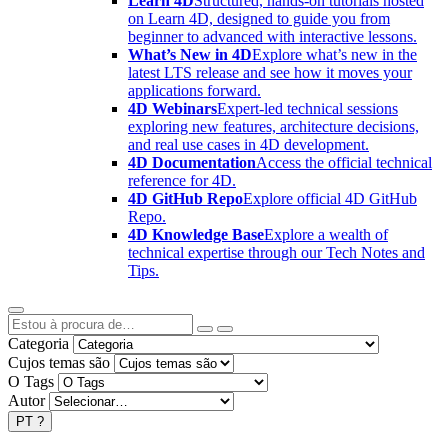
Learn 4D
Structured, hands-on tutorials hosted
on Learn 4D, designed to guide you from
beginner to advanced with interactive lessons.
What’s New in 4D
Explore what’s new in the
latest LTS release and see how it moves your
applications forward.
4D Webinars
Expert-led technical sessions
exploring new features, architecture decisions,
and real use cases in 4D development.
4D Documentation
Access the official technical
reference for 4D.
4D GitHub Repo
Explore official 4D GitHub
Repo.
4D Knowledge Base
Explore a wealth of
technical expertise through our Tech Notes and
Tips.
Categoria
Cujos temas são
O Tags
Autor
PT
?