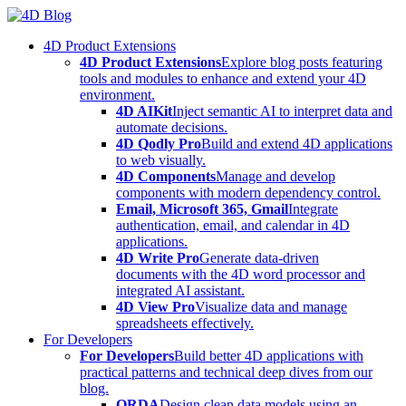
Skip
to
4D Product Extensions
content
4D Product Extensions
Explore blog posts featuring
tools and modules to enhance and extend your 4D
environment.
4D AIKit
Inject semantic AI to interpret data and
automate decisions.
4D Qodly Pro
Build and extend 4D applications
to web visually.
4D Components
Manage and develop
components with modern dependency control.
Email, Microsoft 365, Gmail
Integrate
authentication, email, and calendar in 4D
applications.
4D Write Pro
Generate data-driven
documents with the 4D word processor and
integrated AI assistant.
4D View Pro
Visualize data and manage
spreadsheets effectively.
For Developers
For Developers
Build better 4D applications with
practical patterns and technical deep dives from our
blog.
ORDA
Design clean data models using an