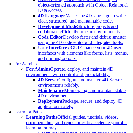
object-oriented approach with Object Relational
Data Access.
4D Language
Master the 4D language to write
clear, structured, and maintainable code.
Development Mode
Structure projects and
collaborate efficiently in team environments.
Code Editor
Develop faster and debug smarter
using the 4D code editor and integrated tools.
User Interface / GUI
Enhance your 4D user
interfaces with elements like forms, lists, menus,
and printing options.
For Admins
For Admins
Operate, deploy, and maintain 4D
environments with control and predictability.
4D Server
Configure and manage 4D Server
environments reliably.
Maintenance
Monitor, log, and maintain stable
4D environments.
Deployment
Package, secure, and deploy 4D
applications safely.
Learning Paths
Learning Paths
Official guides, tutorials, videos,
documentation, and repositories to accelerate your 4D
learning journey.