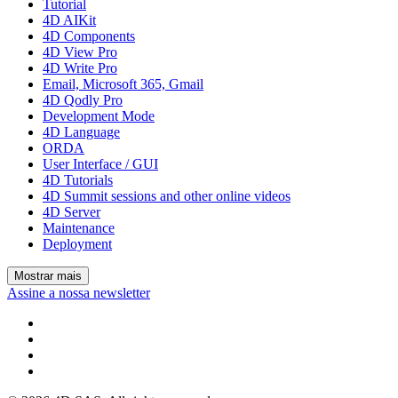
Tutorial
4D AIKit
4D Components
4D View Pro
4D Write Pro
Email, Microsoft 365, Gmail
4D Qodly Pro
Development Mode
4D Language
ORDA
User Interface / GUI
4D Tutorials
4D Summit sessions and other online videos
4D Server
Maintenance
Deployment
Mostrar mais
Assine a nossa newsletter