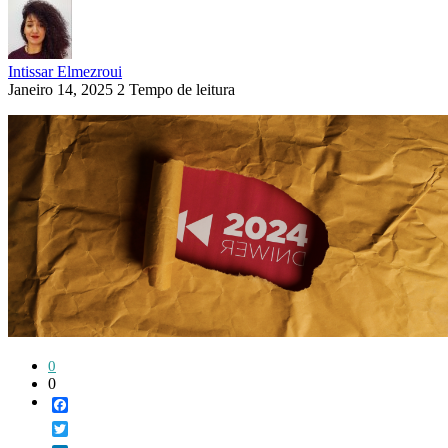
Intissar Elmezroui
Janeiro 14, 2025
2 Tempo de leitura
0
0
Facebook
Twitter