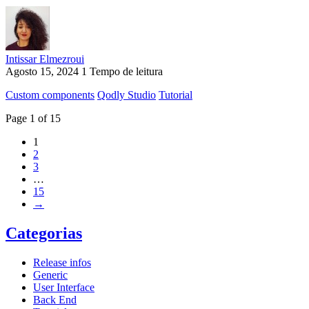
Intissar Elmezroui
Agosto 15, 2024
1 Tempo de leitura
Custom components
Qodly Studio
Tutorial
Page 1 of 15
1
2
3
…
15
→
Categorias
Release infos
Generic
User Interface
Back End