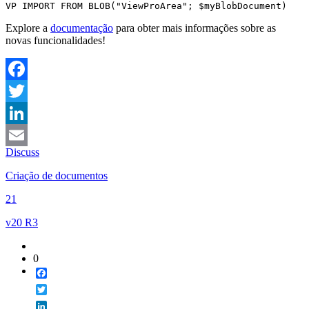
VP IMPORT FROM BLOB("ViewProArea"; $myBlobDocument)
Explore a
documentação
para obter mais informações sobre as
novas funcionalidades!
Facebook
Twitter
LinkedIn
Discuss
Email
Criação de documentos
21
v20 R3
0
Facebook
Twitter
LinkedIn