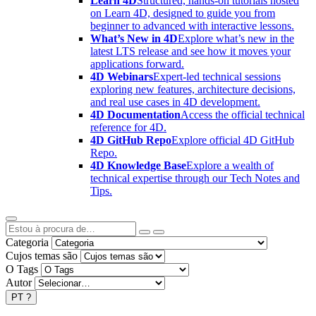
Learn 4D
Structured, hands-on tutorials hosted
on Learn 4D, designed to guide you from
beginner to advanced with interactive lessons.
What’s New in 4D
Explore what’s new in the
latest LTS release and see how it moves your
applications forward.
4D Webinars
Expert-led technical sessions
exploring new features, architecture decisions,
and real use cases in 4D development.
4D Documentation
Access the official technical
reference for 4D.
4D GitHub Repo
Explore official 4D GitHub
Repo.
4D Knowledge Base
Explore a wealth of
technical expertise through our Tech Notes and
Tips.
Categoria
Cujos temas são
O Tags
Autor
PT
?