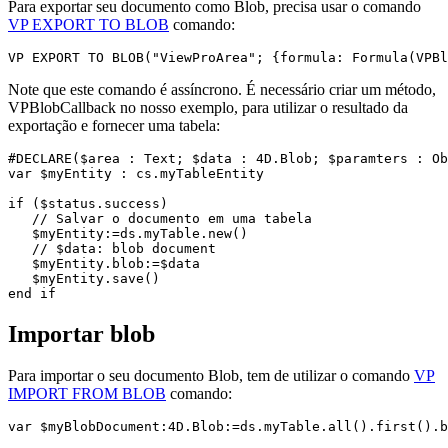
Para exportar seu documento como Blob, precisa usar o comando
VP EXPORT TO BLOB
comando:
VP EXPORT TO BLOB("ViewProArea"; {formula: Formula(VPBl
Note que este comando é assíncrono. É necessário criar um método,
VPBlobCallback no nosso exemplo, para utilizar o resultado da
exportação e fornecer uma tabela:
#DECLARE($area : Text; $data : 4D.Blob; $paramters : Ob
var $myEntity : cs.myTableEntity

if ($status.success)

   // Salvar o documento em uma tabela

   $myEntity:=ds.myTable.new()

   // $data: blob document

   $myEntity.blob:=$data

   $myEntity.save()

end if
Importar blob
Para importar o seu documento Blob, tem de utilizar o comando
VP
IMPORT FROM BLOB
comando:
var $myBlobDocument:4D.Blob:=ds.myTable.all().first().b