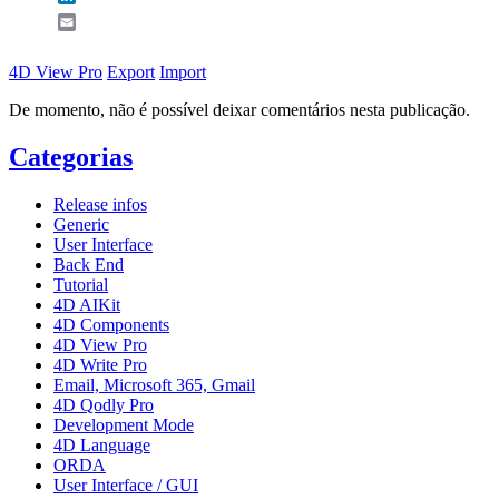
Email
4D View Pro
Export
Import
De momento, não é possível deixar comentários nesta publicação.
Categorias
Release infos
Generic
User Interface
Back End
Tutorial
4D AIKit
4D Components
4D View Pro
4D Write Pro
Email, Microsoft 365, Gmail
4D Qodly Pro
Development Mode
4D Language
ORDA
User Interface / GUI