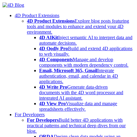
Skip
to
4D Product Extensions
content
4D Product Extensions
Explore blog posts featuring
tools and modules to enhance and extend your 4D
environment.
4D AIKit
Inject semantic AI to interpret data and
automate decisions.
4D Qodly Pro
Build and extend 4D applications
to web visually.
4D Components
Manage and develop
components with modern dependency control.
Email, Microsoft 365, Gmail
Integrate
authentication, email, and calendar in 4D
applications.
4D Write Pro
Generate data-driven
documents with the 4D word processor and
integrated AI assistant.
4D View Pro
Visualize data and manage
spreadsheets effectively.
For Developers
For Developers
Build better 4D applications with
practical patterns and technical deep dives from our
blog.
ORDA
Design clean data models using an