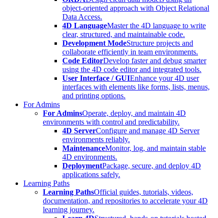
object-oriented approach with Object Relational
Data Access.
4D Language
Master the 4D language to write
clear, structured, and maintainable code.
Development Mode
Structure projects and
collaborate efficiently in team environments.
Code Editor
Develop faster and debug smarter
using the 4D code editor and integrated tools.
User Interface / GUI
Enhance your 4D user
interfaces with elements like forms, lists, menus,
and printing options.
For Admins
For Admins
Operate, deploy, and maintain 4D
environments with control and predictability.
4D Server
Configure and manage 4D Server
environments reliably.
Maintenance
Monitor, log, and maintain stable
4D environments.
Deployment
Package, secure, and deploy 4D
applications safely.
Learning Paths
Learning Paths
Official guides, tutorials, videos,
documentation, and repositories to accelerate your 4D
learning journey.