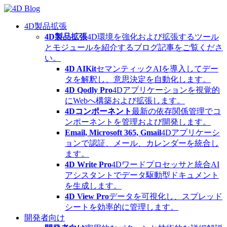
Skip
to
content
4D製品拡張
4D製品拡張
4D環境を強化および拡張するツール
とモジュールを紹介するブログ記事をご覧くださ
い。
4D AIKit
セマンティックAIを導入してデー
タを解釈し、意思決定を自動化します。
4D Qodly Pro
4Dアプリケーションを視覚的
にWebへ構築および拡張します。
4Dコンポーネント
最新の依存関係管理でコ
ンポーネントを管理および開発します。
Email, Microsoft 365, Gmail
4Dアプリケーシ
ョンで認証、メール、カレンダーを統合し
ます。
4D Write Pro
4Dワードプロセッサと統合AI
アシスタントでデータ駆動型ドキュメント
を生成します。
4D View Pro
データを可視化し、スプレッド
シートを効率的に管理します。
開発者向け