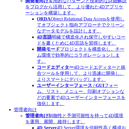
開発者向け
実用的なパターンと技術的な詳細解説
をブログから活用して、より優れた4Dアプリケ
ーションを構築します。
ORDA
Object Relational Data Accessを使用し
てオブジェクト指向アプローチでクリーン
なデータモデルを設計します。
4D言語
明確で構造化され保守しやすいコー
ドを書くために4D言語を習得します。
開発モード
プロジェクトを構造化し、チー
ム環境で効率的にコラボレーションしま
す。
コードエディター
4Dコードエディターと統
合ツールを使用して、より迅速に開発し、
よりスマートにデバッグします。
ユーザーインターフェース / GUI
フォー
ム、リスト、メニュー、印刷オプションな
どの要素で4Dユーザーインターフェースを
強化します。
管理者向け
管理者向け
制御性と予測可能性を持って4D環境
を運用、展開、維持します。
4D Server
4D Server環境を信頼性高く構成お