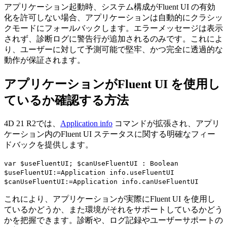
アプリケーション起動時、システム構成がFluent UI の有効
化を許可しない場合、アプリケーションは自動的にクラシッ
クモードにフォールバックします。エラーメッセージは表示
されず、診断ログに警告行が追加されるのみです。これによ
り、ユーザーに対して予測可能で堅牢、かつ完全に透過的な
動作が保証されます。
アプリケーションがFluent UI を使用し
ているか確認する方法
4D 21 R2では、
Application info
コマンドが拡張され、アプリ
ケーション内のFluent UI ステータスに関する明確なフィー
ドバックを提供します。
var
$useFluentUI
;
$canUseFluentUI
:
Boolean
$useFluentUI
:=
Application info
.
useFluentUI
$canUseFluentUI
:=
Application info
.
canUseFluentUI
これにより、アプリケーションが実際にFluent UI を使用し
ているかどうか、また環境がそれをサポートしているかどう
かを把握できます。診断や、ログ記録やユーザーサポートの