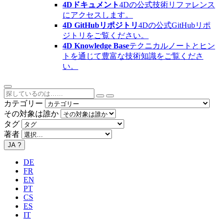
4Dドキュメント
4Dの公式技術リファレンス
にアクセスします。
4D GitHubリポジトリ
4Dの公式GitHubリポ
ジトリをご覧ください。
4D Knowledge Base
テクニカルノートとヒン
トを通じて豊富な技術知識をご覧くださ
い。
カテゴリー
その対象は誰か
タグ
著者
JA
?
DE
FR
EN
PT
CS
ES
IT