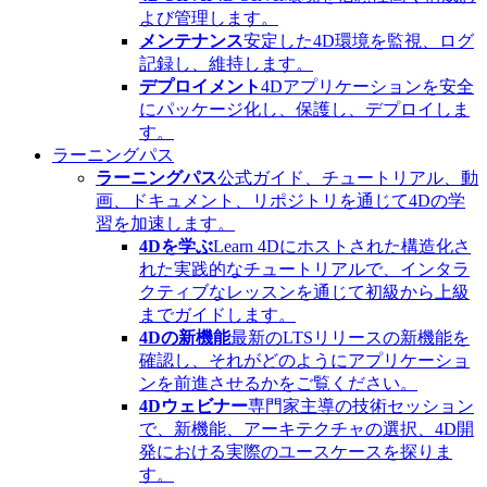
よび管理します。
メンテナンス
安定した4D環境を監視、ログ
記録し、維持します。
デプロイメント
4Dアプリケーションを安全
にパッケージ化し、保護し、デプロイしま
す。
ラーニングパス
ラーニングパス
公式ガイド、チュートリアル、動
画、ドキュメント、リポジトリを通じて4Dの学
習を加速します。
4Dを学ぶ
Learn 4Dにホストされた構造化さ
れた実践的なチュートリアルで、インタラ
クティブなレッスンを通じて初級から上級
までガイドします。
4Dの新機能
最新のLTSリリースの新機能を
確認し、それがどのようにアプリケーショ
ンを前進させるかをご覧ください。
4Dウェビナー
専門家主導の技術セッション
で、新機能、アーキテクチャの選択、4D開
発における実際のユースケースを探りま
す。