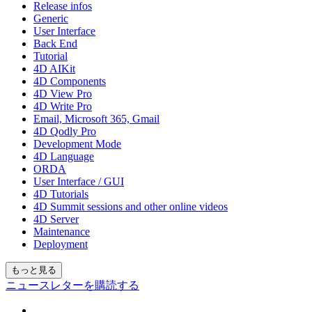
Release infos
Generic
User Interface
Back End
Tutorial
4D AIKit
4D Components
4D View Pro
4D Write Pro
Email, Microsoft 365, Gmail
4D Qodly Pro
Development Mode
4D Language
ORDA
User Interface / GUI
4D Tutorials
4D Summit sessions and other online videos
4D Server
Maintenance
Deployment
もっと見る
ニュースレターを購読する