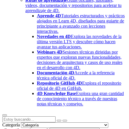
Rutas de aprendizaje
Guías oficiales, tutoriales,
videos, documentación y repositorios para acelerar tu
aprendizaje de 4D.
Aprende 4D
Tutoriales estructurados y prácticos
alojados en Learn 4D, diseñados para guiarte de
principiante a avanzado con lecciones
interactivas.
Novedades en 4D
Explora las novedades de la
última versión LTS y descubre cómo hacen
avanzar tus aplicaciones.
Webinars 4D
Sesiones técnicas dirigidas por
expertos que exploran nuevas funcionalidades,
decisiones de arquitectura y casos de uso reales
en el desarrollo con 4D.
Documentación 4D
Accede a la referencia
técnica oficial de 4D.
Repositorio GitHub 4D
Explora el repositorio
oficial de 4D en GitHub.
4D Knowledge Base
Explora una gran cantidad
de conocimiento técnico a través de nuestras
notas técnicas y consejos.
Categoría