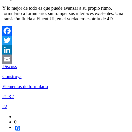
Y lo mejor de todo es que puede avanzar a su propio ritmo,
formulario a formulario, sin romper sus interfaces existentes. Una
transición fluida a Fluent UI, en el verdadero espíritu de 4D.
Facebook
Twitter
LinkedIn
Discuss
Email
Construya
Elementos de formulario
21 R2
22
0
Facebook