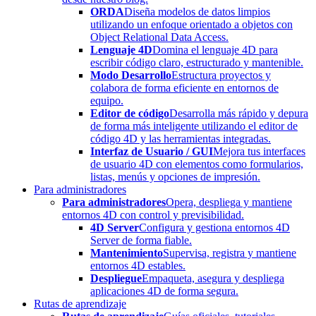
ORDA
Diseña modelos de datos limpios
utilizando un enfoque orientado a objetos con
Object Relational Data Access.
Lenguaje 4D
Domina el lenguaje 4D para
escribir código claro, estructurado y mantenible.
Modo Desarrollo
Estructura proyectos y
colabora de forma eficiente en entornos de
equipo.
Editor de código
Desarrolla más rápido y depura
de forma más inteligente utilizando el editor de
código 4D y las herramientas integradas.
Interfaz de Usuario / GUI
Mejora tus interfaces
de usuario 4D con elementos como formularios,
listas, menús y opciones de impresión.
Para administradores
Para administradores
Opera, despliega y mantiene
entornos 4D con control y previsibilidad.
4D Server
Configura y gestiona entornos 4D
Server de forma fiable.
Mantenimiento
Supervisa, registra y mantiene
entornos 4D estables.
Despliegue
Empaqueta, asegura y despliega
aplicaciones 4D de forma segura.
Rutas de aprendizaje