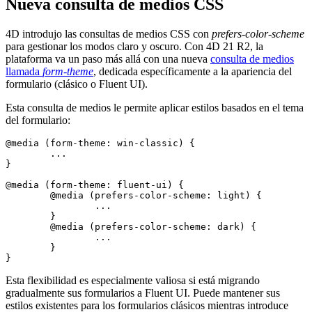
Nueva consulta de medios CSS
4D introdujo las consultas de medios CSS con
prefers-color-scheme
para gestionar los modos claro y oscuro. Con 4D 21 R2, la
plataforma va un paso más allá con una nueva
consulta de medios
llamada
form-theme
, dedicada específicamente a la apariencia del
formulario (clásico o Fluent UI).
Esta consulta de medios le permite aplicar estilos basados en el tema
del formulario:
@media (form-theme: win-classic) {

	...

}

@media (form-theme: fluent-ui) {

	@media (prefers-color-scheme: light) {

		...

	}

	@media (prefers-color-scheme: dark) {

		... 

	}

}
Esta flexibilidad es especialmente valiosa si está migrando
gradualmente sus formularios a Fluent UI. Puede mantener sus
estilos existentes para los formularios clásicos mientras introduce