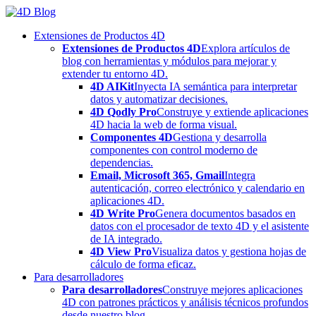
Skip
to
Extensiones de Productos 4D
content
Extensiones de Productos 4D
Explora artículos de
blog con herramientas y módulos para mejorar y
extender tu entorno 4D.
4D AIKit
Inyecta IA semántica para interpretar
datos y automatizar decisiones.
4D Qodly Pro
Construye y extiende aplicaciones
4D hacia la web de forma visual.
Componentes 4D
Gestiona y desarrolla
componentes con control moderno de
dependencias.
Email, Microsoft 365, Gmail
Integra
autenticación, correo electrónico y calendario en
aplicaciones 4D.
4D Write Pro
Genera documentos basados en
datos con el procesador de texto 4D y el asistente
de IA integrado.
4D View Pro
Visualiza datos y gestiona hojas de
cálculo de forma eficaz.
Para desarrolladores
Para desarrolladores
Construye mejores aplicaciones
4D con patrones prácticos y análisis técnicos profundos
desde nuestro blog.