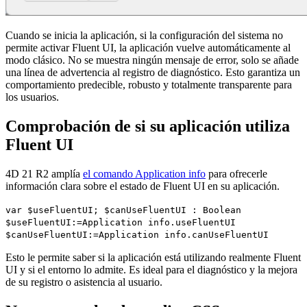
Cuando se inicia la aplicación, si la configuración del sistema no
permite activar Fluent UI, la aplicación vuelve automáticamente al
modo clásico. No se muestra ningún mensaje de error, solo se añade
una línea de advertencia al registro de diagnóstico. Esto garantiza un
comportamiento predecible, robusto y totalmente transparente para
los usuarios.
Comprobación de si su aplicación utiliza
Fluent UI
4D 21 R2 amplía
el comando
Application info
para ofrecerle
información clara sobre el estado de Fluent UI en su aplicación.
var
$useFluentUI
;
$canUseFluentUI
:
Boolean
$useFluentUI
:=
Application info
.
useFluentUI
$canUseFluentUI
:=
Application info
.
canUseFluentUI
Esto le permite saber si la aplicación está utilizando realmente Fluent
UI y si el entorno lo admite. Es ideal para el diagnóstico y la mejora
de su registro o asistencia al usuario.