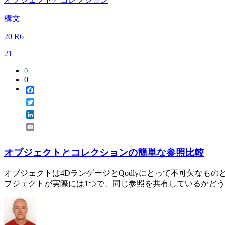
構文
20 R6
21
0
0
Facebook
Twitter
LinkedIn
Email
オブジェクトとコレクションの簡単な参照比較
オブジェクトは4DランゲージとQodlyにとって不可欠なも
ブジェクトが実際には1つで、同じ参照を共有しているかどうかを知