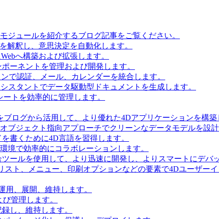
とモジュールを紹介するブログ記事をご覧ください。
タを解釈し、意思決定を自動化します。
Webへ構築および拡張します。
ンポーネントを管理および開発します。
ョンで認証、メール、カレンダーを統合します。
Iアシスタントでデータ駆動型ドキュメントを生成します。
シートを効率的に管理します。
をブログから活用して、より優れた4Dアプリケーションを構築
 Accessを使用してオブジェクト指向アプローチでクリーンなデータモデルを
を書くために4D言語を習得します。
環境で効率的にコラボレーションします。
合ツールを使用して、より迅速に開発し、よりスマートにデバ
リスト、メニュー、印刷オプションなどの要素で4Dユーザー
を運用、展開、維持します。
および管理します。
記録し、維持します。