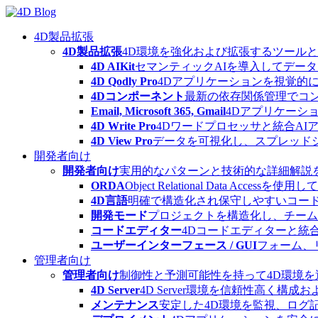
Skip
to
content
4D製品拡張
4D製品拡張
4D環境を強化および拡張するツール
4D AIKit
セマンティックAIを導入してデー
4D Qodly Pro
4Dアプリケーションを視覚的に
4Dコンポーネント
最新の依存関係管理でコ
Email, Microsoft 365, Gmail
4Dアプリケーシ
4D Write Pro
4Dワードプロセッサと統合A
4D View Pro
データを可視化し、スプレッド
開発者向け
開発者向け
実用的なパターンと技術的な詳細解説
ORDA
Object Relational Data
4D言語
明確で構造化され保守しやすいコード
開発モード
プロジェクトを構造化し、チーム
コードエディター
4Dコードエディターと統
ユーザーインターフェース / GUI
フォーム、
管理者向け
管理者向け
制御性と予測可能性を持って4D環境
4D Server
4D Server環境を信頼性高く構成
メンテナンス
安定した4D環境を監視、ログ