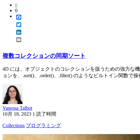
0
0
Facebook
Twitter
LinkedIn
Email
複数コレクションの同期ソート
4D には、オブジェクトのコレクションを扱うための強力な
ョンを、.sort()、.order()、.filter() のようなビルトイン関数で
Vanessa Talbot
10月 18, 2023
1 読了時間
Collections
プログラミング