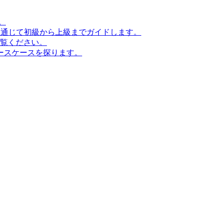
。
ンを通じて初級から上級までガイドします。
ご覧ください。
ースケースを探ります。