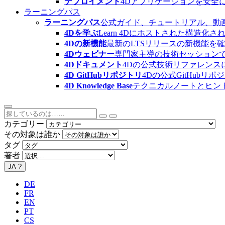
デプロイメント
4Dアプリケーションを安全
ラーニングパス
ラーニングパス
公式ガイド、チュートリアル、動
4Dを学ぶ
Learn 4Dにホストされた構
4Dの新機能
最新のLTSリリースの新機能を
4Dウェビナー
専門家主導の技術セッション
4Dドキュメント
4Dの公式技術リファレンス
4D GitHubリポジトリ
4Dの公式GitHubリ
4D Knowledge Base
テクニカルノートとヒン
カテゴリー
その対象は誰か
タグ
著者
JA
?
DE
FR
EN
PT
CS