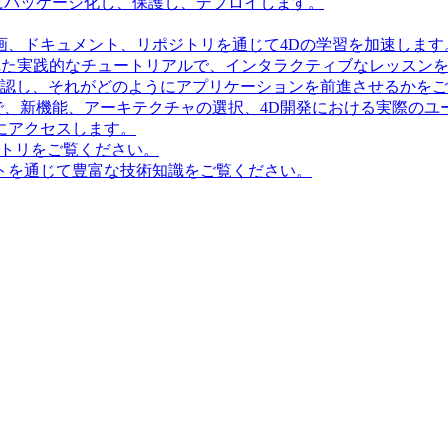
にパッケージ化し、保護し、デプロイします。
画、ドキュメント、リポジトリを通じて4Dの学習を加速します
造化された実践的なチュートリアルで、インタラクティブなレッス
確認し、それがどのようにアプリケーションを前進させるかを
で、新機能、アーキテクチャの選択、4D開発における実際のユ
にアクセスします。
ポジトリをご覧ください。
トを通じて豊富な技術知識をご覧ください。