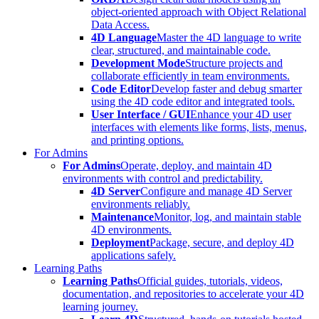
object-oriented approach with Object Relational
Data Access.
4D Language
Master the 4D language to write
clear, structured, and maintainable code.
Development Mode
Structure projects and
collaborate efficiently in team environments.
Code Editor
Develop faster and debug smarter
using the 4D code editor and integrated tools.
User Interface / GUI
Enhance your 4D user
interfaces with elements like forms, lists, menus,
and printing options.
For Admins
For Admins
Operate, deploy, and maintain 4D
environments with control and predictability.
4D Server
Configure and manage 4D Server
environments reliably.
Maintenance
Monitor, log, and maintain stable
4D environments.
Deployment
Package, secure, and deploy 4D
applications safely.
Learning Paths
Learning Paths
Official guides, tutorials, videos,
documentation, and repositories to accelerate your 4D
learning journey.