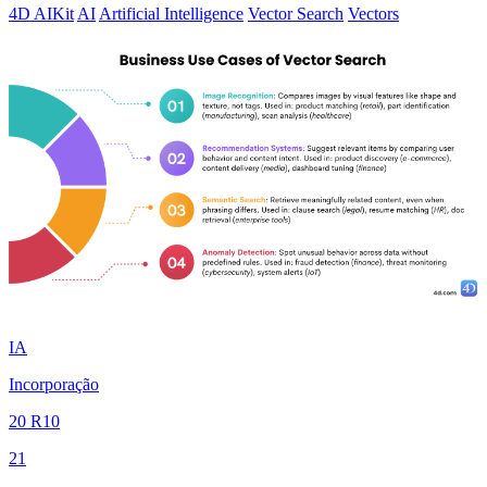
4D AIKit
AI
Artificial Intelligence
Vector Search
Vectors
IA
Incorporação
20 R10
21