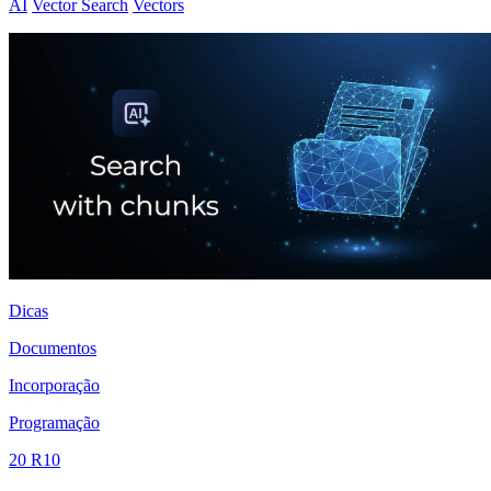
AI
Vector Search
Vectors
Dicas
Documentos
Incorporação
Programação
20 R10