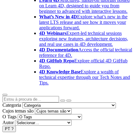
Learn 4D
Structured, hands-on tutorials hosted
on Learn 4D, designed to guide you from
beginner to advanced with interactive lessons.
What’s New in 4D
Explore what’s new in the
latest LTS release and see how it moves your
applications forward.
4D Webinars
Expert-led technical sessions
exploring new features, architecture decisions,
and real use cases in 4D development.
4D Documentation
Access the official technical
reference for 4D.
4D GitHub Repo
Explore official 4D GitHub
Repo.
4D Knowledge Base
Explore a wealth of
technical expertise through our Tech Notes and
Tips.
Categoria
Cujos temas são
O Tags
Autor
PT
?