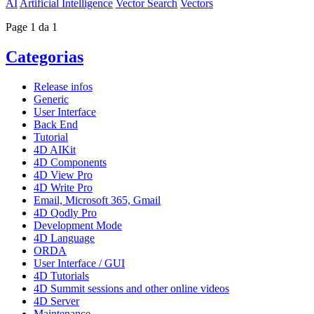
AI
Artificial Intelligence
Vector Search
Vectors
Page 1 da 1
Categorias
Release infos
Generic
User Interface
Back End
Tutorial
4D AIKit
4D Components
4D View Pro
4D Write Pro
Email, Microsoft 365, Gmail
4D Qodly Pro
Development Mode
4D Language
ORDA
User Interface / GUI
4D Tutorials
4D Summit sessions and other online videos
4D Server
Maintenance