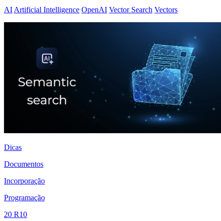
AI
Artificial Intelligence
OpenAI
Vector Search
Vectors
Dicas
Documentos
Incorporação
Programação
20 R10