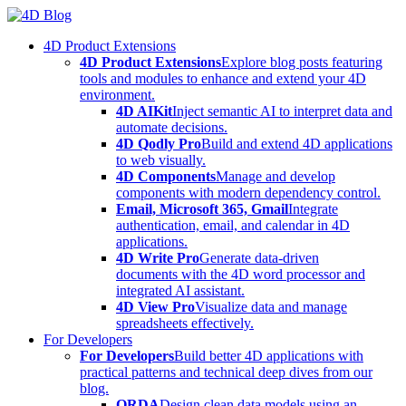
Skip
to
4D Product Extensions
content
4D Product Extensions
Explore blog posts featuring
tools and modules to enhance and extend your 4D
environment.
4D AIKit
Inject semantic AI to interpret data and
automate decisions.
4D Qodly Pro
Build and extend 4D applications
to web visually.
4D Components
Manage and develop
components with modern dependency control.
Email, Microsoft 365, Gmail
Integrate
authentication, email, and calendar in 4D
applications.
4D Write Pro
Generate data-driven
documents with the 4D word processor and
integrated AI assistant.
4D View Pro
Visualize data and manage
spreadsheets effectively.
For Developers
For Developers
Build better 4D applications with
practical patterns and technical deep dives from our
blog.
ORDA
Design clean data models using an