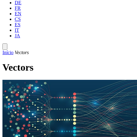
DE
FR
EN
CS
ES
IT
JA
Início
Vectors
Vectors