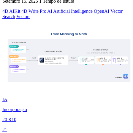
Setembro 15, 2025
1 Tempo de leitura
4D AIKit
4D Write Pro
AI
Artificial Intelligence
OpenAI
Vector
Search
Vectors
IA
Incorporação
20 R10
21