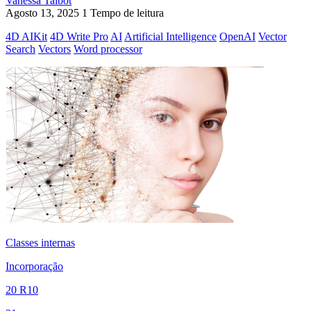
Vanessa Talbot
Agosto 13, 2025
1 Tempo de leitura
4D AIKit
4D Write Pro
AI
Artificial Intelligence
OpenAI
Vector
Search
Vectors
Word processor
Classes internas
Incorporação
20 R10