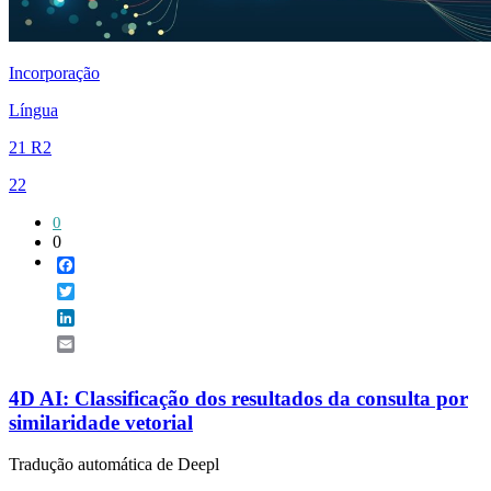
Incorporação
Língua
21 R2
22
0
0
Facebook
Twitter
LinkedIn
Email
4D AI: Classificação dos resultados da consulta por
similaridade vetorial
Tradução automática de Deepl