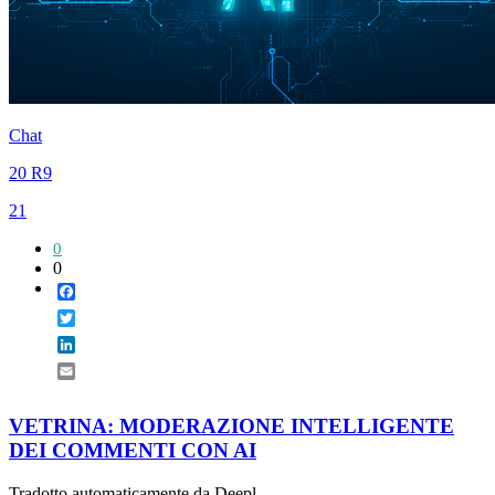
Chat
20 R9
21
0
0
Facebook
Twitter
LinkedIn
Email
VETRINA: MODERAZIONE INTELLIGENTE
DEI COMMENTI CON AI
Tradotto automaticamente da Deepl