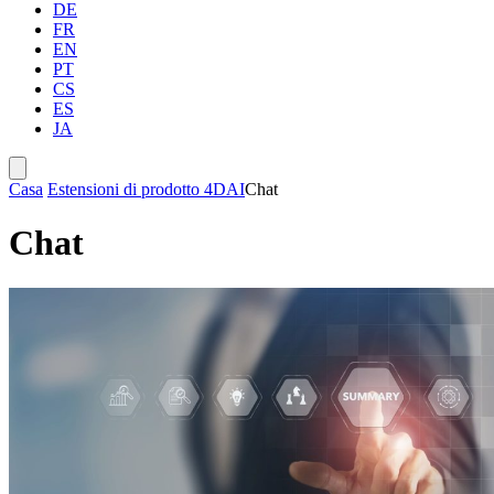
DE
FR
EN
PT
CS
ES
JA
Casa
Estensioni di prodotto 4D
AI
Chat
Chat