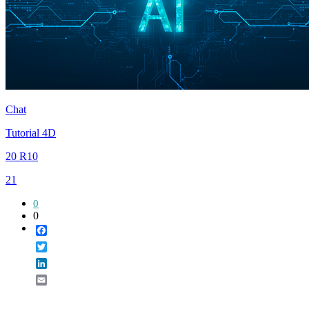
Chat
Tutorial 4D
20 R10
21
0
0
Facebook
Twitter
LinkedIn
Email