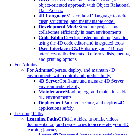
object-oriented approach with Object Relational
Data Access.
4D Language
Master the 4D language to write
clear, structured, and maintainable code.
Development Mode
Structure projects and
collaborate efficiently in team environments.
Code Editor
Develop faster and debug smarter
using the 4D code editor and integrated tools.
User Interface / GUI
Enhance your 4D user
interfaces with elements like forms, lists, menus,
and printing options.
For Admins
For Admins
Operate, deploy, and maintain 4D
environments with control and predictability.
4D Server
Configure and manage 4D Server
environments reliably.
Maintenance
Monitor, log, and maintain stable
4D environments.
Deployment
Package, secure, and deploy 4D
applications safely.
Learning Paths
Learning Paths
Official guides, tutorials, videos,
documentation, and repositories to accelerate your 4D
learning journey.