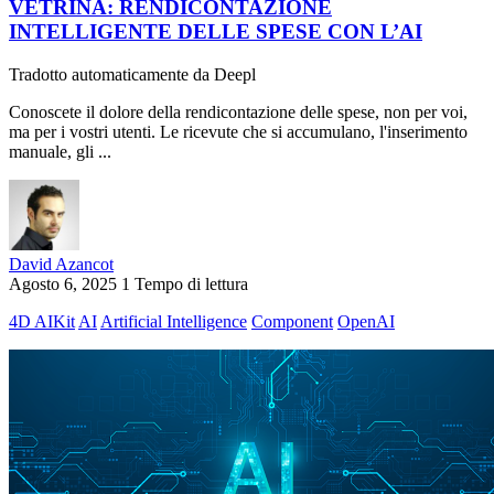
VETRINA: RENDICONTAZIONE
INTELLIGENTE DELLE SPESE CON L’AI
Tradotto automaticamente da Deepl
Conoscete il dolore della rendicontazione delle spese, non per voi,
ma per i vostri utenti. Le ricevute che si accumulano, l'inserimento
manuale, gli ...
David Azancot
Agosto 6, 2025
1 Tempo di lettura
4D AIKit
AI
Artificial Intelligence
Component
OpenAI