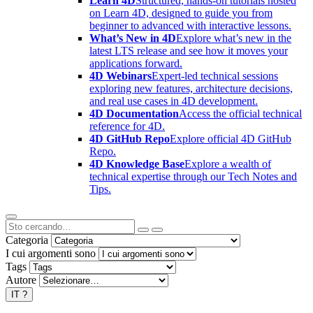
Learn 4D
Structured, hands-on tutorials hosted
on Learn 4D, designed to guide you from
beginner to advanced with interactive lessons.
What’s New in 4D
Explore what’s new in the
latest LTS release and see how it moves your
applications forward.
4D Webinars
Expert-led technical sessions
exploring new features, architecture decisions,
and real use cases in 4D development.
4D Documentation
Access the official technical
reference for 4D.
4D GitHub Repo
Explore official 4D GitHub
Repo.
4D Knowledge Base
Explore a wealth of
technical expertise through our Tech Notes and
Tips.
Categoria
I cui argomenti sono
Tags
Autore
IT
?