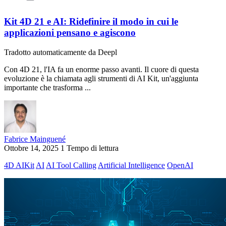
Kit 4D 21 e AI: Ridefinire il modo in cui le
applicazioni pensano e agiscono
Tradotto automaticamente da Deepl
Con 4D 21, l'IA fa un enorme passo avanti. Il cuore di questa
evoluzione è la chiamata agli strumenti di AI Kit, un'aggiunta
importante che trasforma ...
Fabrice Mainguené
Ottobre 14, 2025
1 Tempo di lettura
4D AIKit
AI
AI Tool Calling
Artificial Intelligence
OpenAI