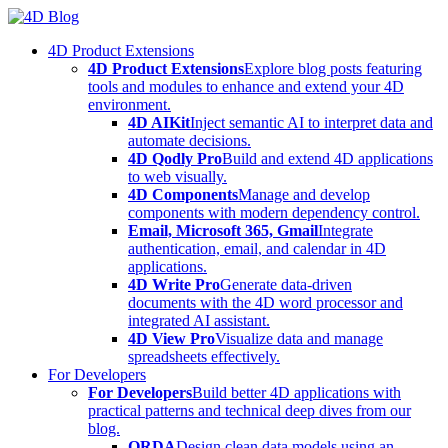
Skip
to
4D Product Extensions
content
4D Product Extensions
Explore blog posts featuring
tools and modules to enhance and extend your 4D
environment.
4D AIKit
Inject semantic AI to interpret data and
automate decisions.
4D Qodly Pro
Build and extend 4D applications
to web visually.
4D Components
Manage and develop
components with modern dependency control.
Email, Microsoft 365, Gmail
Integrate
authentication, email, and calendar in 4D
applications.
4D Write Pro
Generate data-driven
documents with the 4D word processor and
integrated AI assistant.
4D View Pro
Visualize data and manage
spreadsheets effectively.
For Developers
For Developers
Build better 4D applications with
practical patterns and technical deep dives from our
blog.
ORDA
Design clean data models using an