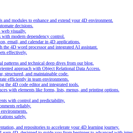
ols and modules to enhance and extend your 4D environment.
automate decisions.
 web visually.
 with modern dependency control.
ion, email, and calendar in 4D applications.
 the 4D word processor and integrated AI assistant.
ts effectively.
al patterns and technical deep dives from our blog.
oriented approach with Object Relational Data Access.
r, structured, and maintainable code.
rate efficiently in team environments.
g the 4D code editor and integrated tools.
ces with elements like forms, lists, menus, and printing options.
ts with control and predictability.
nments reliably.
D environments.
ations safely.
entation, and repositories to accelerate your 4D learning journey.
n Learn 4D, designed to guide you from beginner to advanced with intera