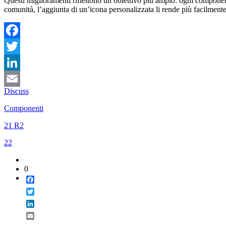
Questi miglioramenti riflettono un obiettivo più ampio: ogni componente
comunità, l’aggiunta di un’icona personalizzata li rende più facilmente r
Facebook
Twitter
LinkedIn
Discuss
Email
Componenti
21 R2
22
0
Facebook
Twitter
LinkedIn
Email