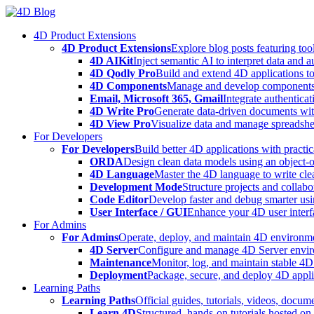
Skip
to
4D Product Extensions
content
4D Product Extensions
Explore blog posts featuring to
4D AIKit
Inject semantic AI to interpret data and 
4D Qodly Pro
Build and extend 4D applications to
4D Components
Manage and develop components
Email, Microsoft 365, Gmail
Integrate authenticat
4D Write Pro
Generate data-driven documents with
4D View Pro
Visualize data and manage spreadshee
For Developers
For Developers
Build better 4D applications with practic
ORDA
Design clean data models using an object-
4D Language
Master the 4D language to write clea
Development Mode
Structure projects and collabo
Code Editor
Develop faster and debug smarter usin
User Interface / GUI
Enhance your 4D user interfa
For Admins
For Admins
Operate, deploy, and maintain 4D environmen
4D Server
Configure and manage 4D Server enviro
Maintenance
Monitor, log, and maintain stable 4
Deployment
Package, secure, and deploy 4D applic
Learning Paths
Learning Paths
Official guides, tutorials, videos, docum
Learn 4D
Structured, hands-on tutorials hosted o