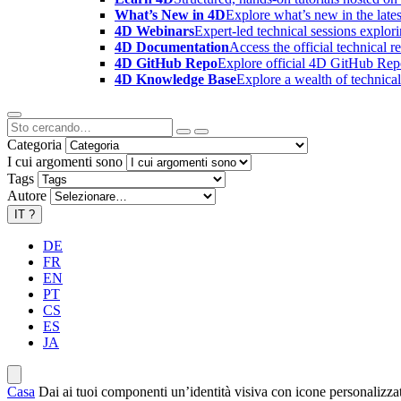
What’s New in 4D
Explore what’s new in the late
4D Webinars
Expert-led technical sessions explor
4D Documentation
Access the official technical r
4D GitHub Repo
Explore official 4D GitHub Rep
4D Knowledge Base
Explore a wealth of technica
Categoria
I cui argomenti sono
Tags
Autore
IT
?
DE
FR
EN
PT
CS
ES
JA
Casa
Dai ai tuoi componenti un’identità visiva con icone personalizza