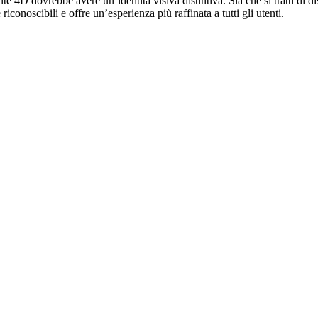
 4D dovrebbe avere un’identità visiva distintiva. Sia che si tratti di di
iconoscibili e offre un’esperienza più raffinata a tutti gli utenti.