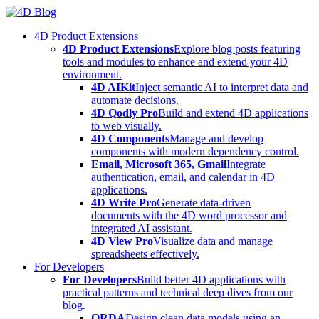
Skip
to
4D Product Extensions
content
4D Product Extensions
Explore blog posts featuring
tools and modules to enhance and extend your 4D
environment.
4D AIKit
Inject semantic AI to interpret data and
automate decisions.
4D Qodly Pro
Build and extend 4D applications
to web visually.
4D Components
Manage and develop
components with modern dependency control.
Email, Microsoft 365, Gmail
Integrate
authentication, email, and calendar in 4D
applications.
4D Write Pro
Generate data-driven
documents with the 4D word processor and
integrated AI assistant.
4D View Pro
Visualize data and manage
spreadsheets effectively.
For Developers
For Developers
Build better 4D applications with
practical patterns and technical deep dives from our
blog.
ORDA
Design clean data models using an