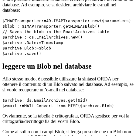
database. Ad esempio, se si desidera archiviare le e-mail nel
database:
$IMAPTransporter
:=
4D
.
IMAPTransporter
.
new
(
$parameters
)
$blob
:=
$IMAPTransporter
.
getMIMEAsBlob
()
// Saves the blob in the EmailArchives table
$archive
:=
ds
.
EmailArchives
.
new
()
$archive
.
Date
:=
Timestamp
$archive
.
Blob
:=
$blob
$archive
.
save
()
leggere un Blob nel database
Allo stesso modo, è possibile utilizzare la sintassi ORDA per
ottenere il contenuto di un Blob salvato nel database. Ad esempio, se
si vuole recuperare un’e-mail nel database:
$archive
:=
ds
.
EmailArchives
.
get
(
$id
)
$email
:=
MAIL Convert from MIME
(
$archive
.
Blob
)
Ovviamente, se la tabella è crittografata, ORDA gestisce per voi la
crittografia/decrittografia dei vostri Blob.
Come al solito con i campi Blob, si tenga presente che un Blob non