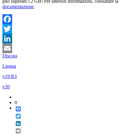
può superare i 2 GB! Per ulteriori informazioni, consultare la
documentazione
.
Facebook
Twitter
LinkedIn
Discuss
Email
Lingua
v19 R3
v20
0
Facebook
Twitter
LinkedIn
Email