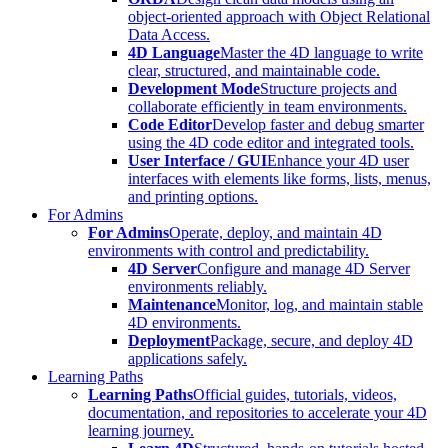
object-oriented approach with Object Relational
Data Access.
4D Language
Master the 4D language to write
clear, structured, and maintainable code.
Development Mode
Structure projects and
collaborate efficiently in team environments.
Code Editor
Develop faster and debug smarter
using the 4D code editor and integrated tools.
User Interface / GUI
Enhance your 4D user
interfaces with elements like forms, lists, menus,
and printing options.
For Admins
For Admins
Operate, deploy, and maintain 4D
environments with control and predictability.
4D Server
Configure and manage 4D Server
environments reliably.
Maintenance
Monitor, log, and maintain stable
4D environments.
Deployment
Package, secure, and deploy 4D
applications safely.
Learning Paths
Learning Paths
Official guides, tutorials, videos,
documentation, and repositories to accelerate your 4D
learning journey.