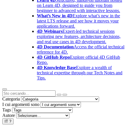
Learn 4D
Structured, hands-on tutorials hosted
on Learn 4D, designed to guide you from
beginner to advanced with interactive lessons.
What’s New in 4D
Explore what’s new in the
latest LTS release and see how it moves your
applications forward.
4D Webinars
Expert-led technical sessions
exploring new features, architecture decisions,
and real use cases in 4D development.
4D Documentation
Access the official technical
reference for 4D.
4D GitHub Repo
Explore official 4D GitHub
Repo.
4D Knowledge Base
Explore a wealth of
technical expertise through our Tech Notes and
Tips.
Categoria
I cui argomenti sono
Tags
Autore
IT
?