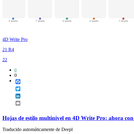
4D Write Pro
21 R4
22
0
0
Facebook
Twitter
LinkedIn
Email
Hojas de estilo multinivel en 4D Write Pro: ahora con 
Traducido automáticamente de Deepl