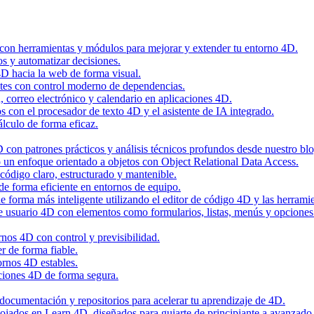
 con herramientas y módulos para mejorar y extender tu entorno 4D.
os y automatizar decisiones.
4D hacia la web de forma visual.
tes con control moderno de dependencias.
n, correo electrónico y calendario en aplicaciones 4D.
con el procesador de texto 4D y el asistente de IA integrado.
álculo de forma eficaz.
con patrones prácticos y análisis técnicos profundos desde nuestro blo
 un enfoque orientado a objetos con Object Relational Data Access.
código claro, estructurado y mantenible.
de forma eficiente en entornos de equipo.
 forma más inteligente utilizando el editor de código 4D y las herramie
de usuario 4D con elementos como formularios, listas, menús y opciones
nos 4D con control y previsibilidad.
r de forma fiable.
ornos 4D estables.
ciones 4D de forma segura.
, documentación y repositorios para acelerar tu aprendizaje de 4D.
alojados en Learn 4D, diseñados para guiarte de principiante a avanzado 