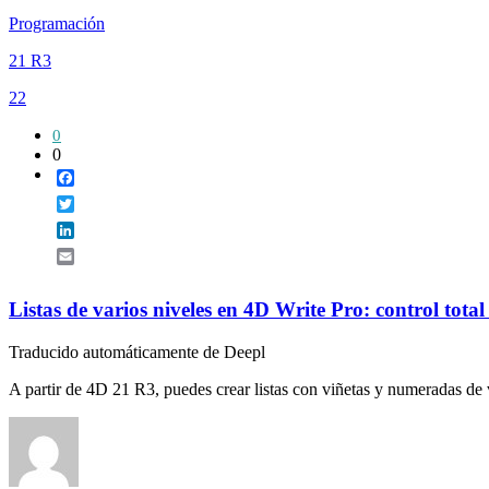
Programación
21 R3
22
0
0
Facebook
Twitter
LinkedIn
Email
Listas de varios niveles en 4D Write Pro: control total 
Traducido automáticamente de Deepl
A partir de 4D 21 R3, puedes crear listas con viñetas y numeradas de v