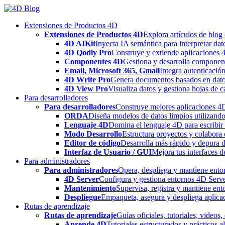
Skip
to
Extensiones de Productos 4D
content
Extensiones de Productos 4D
Explora artículos de blog
4D AIKit
Inyecta IA semántica para interpretar dat
4D Qodly Pro
Construye y extiende aplicaciones 
Componentes 4D
Gestiona y desarrolla componen
Email, Microsoft 365, Gmail
Integra autenticació
4D Write Pro
Genera documentos basados en datos 
4D View Pro
Visualiza datos y gestiona hojas de c
Para desarrolladores
Para desarrolladores
Construye mejores aplicaciones 4D 
ORDA
Diseña modelos de datos limpios utilizando
Lenguaje 4D
Domina el lenguaje 4D para escribir 
Modo Desarrollo
Estructura proyectos y colabora 
Editor de código
Desarrolla más rápido y depura de
Interfaz de Usuario / GUI
Mejora tus interfaces 
Para administradores
Para administradores
Opera, despliega y mantiene entor
4D Server
Configura y gestiona entornos 4D Serve
Mantenimiento
Supervisa, registra y mantiene ent
Despliegue
Empaqueta, asegura y despliega aplica
Rutas de aprendizaje
Rutas de aprendizaje
Guías oficiales, tutoriales, videos
Aprende 4D
Tutoriales estructurados y prácticos 