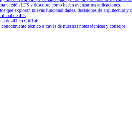
tima versión LTS y descubre cómo hacen avanzar tus aplicaciones.
rtos que exploran nuevas funcionalidades, decisiones de arquitectura y c
 oficial de 4D.
icial de 4D en GitHub.
conocimiento técnico a través de nuestras notas técnicas y consejos.