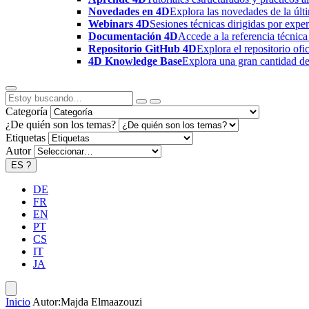
Novedades en 4D
Explora las novedades de la úl
Webinars 4D
Sesiones técnicas dirigidas por expe
Documentación 4D
Accede a la referencia técnica
Repositorio GitHub 4D
Explora el repositorio of
4D Knowledge Base
Explora una gran cantidad de 
Categoría
¿De quién son los temas?
Etiquetas
Autor
ES
?
DE
FR
EN
PT
CS
IT
JA
Inicio
Autor:Majda Elmaazouzi