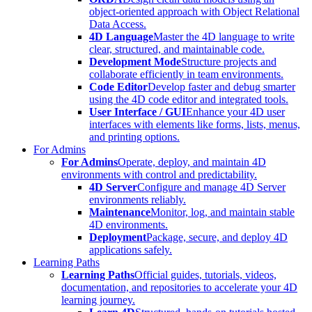
object-oriented approach with Object Relational
Data Access.
4D Language
Master the 4D language to write
clear, structured, and maintainable code.
Development Mode
Structure projects and
collaborate efficiently in team environments.
Code Editor
Develop faster and debug smarter
using the 4D code editor and integrated tools.
User Interface / GUI
Enhance your 4D user
interfaces with elements like forms, lists, menus,
and printing options.
For Admins
For Admins
Operate, deploy, and maintain 4D
environments with control and predictability.
4D Server
Configure and manage 4D Server
environments reliably.
Maintenance
Monitor, log, and maintain stable
4D environments.
Deployment
Package, secure, and deploy 4D
applications safely.
Learning Paths
Learning Paths
Official guides, tutorials, videos,
documentation, and repositories to accelerate your 4D
learning journey.