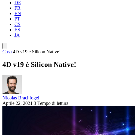
DE
FR
EN
PT
CS
ES
JA
Casa
4D v19 è Silicon Native!
4D v19 è Silicon Native!
Nicolas Brachfogel
Aprile 22, 2021
3 Tempo di lettura