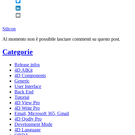
Twitter
LinkedIn
Email
Silicon
Al momento non è possibile lasciare commenti su questo post.
Categorie
Release infos
4D AIKit
4D Components
Generic
User Interface
Back End
Tutorial
4D View Pro
4D Write Pro
Email, Microsoft 365, Gmail
4D Qodly Pro
Development Mode
4D Language