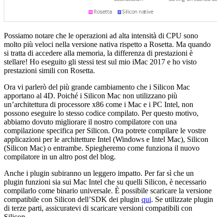
Possiamo notare che le operazioni ad alta intensità di CPU sono
molto più veloci nella versione nativa rispetto a Rosetta. Ma quando
si tratta di accedere alla memoria, la differenza di prestazioni è
stellare! Ho eseguito gli stessi test sul mio iMac 2017 e ho visto
prestazioni simili con Rosetta.
Ora vi parlerò del più grande cambiamento che i Silicon Mac
apportano al 4D. Poiché i Silicon Mac non utilizzano più
un’architettura di processore x86 come i Mac e i PC Intel, non
possono eseguire lo stesso codice compilato. Per questo motivo,
abbiamo dovuto migliorare il nostro compilatore con una
compilazione specifica per Silicon. Ora potrete compilare le vostre
applicazioni per le architetture Intel (Windows e Intel Mac), Silicon
(Silicon Mac) o entrambe. Spiegheremo come funziona il nuovo
compilatore in un altro post del blog.
Anche i plugin subiranno un leggero impatto. Per far sì che un
plugin funzioni sia sui Mac Intel che su quelli Silicon, è necessario
compilarlo come binario universale. È possibile scaricare la versione
compatibile con Silicon dell’SDK dei plugin
qui
. Se utilizzate plugin
di terze parti, assicuratevi di scaricare versioni compatibili con
Silicon.