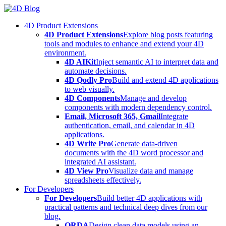
Skip
to
4D Product Extensions
content
4D Product Extensions
Explore blog posts featuring
tools and modules to enhance and extend your 4D
environment.
4D AIKit
Inject semantic AI to interpret data and
automate decisions.
4D Qodly Pro
Build and extend 4D applications
to web visually.
4D Components
Manage and develop
components with modern dependency control.
Email, Microsoft 365, Gmail
Integrate
authentication, email, and calendar in 4D
applications.
4D Write Pro
Generate data-driven
documents with the 4D word processor and
integrated AI assistant.
4D View Pro
Visualize data and manage
spreadsheets effectively.
For Developers
For Developers
Build better 4D applications with
practical patterns and technical deep dives from our
blog.
ORDA
Design clean data models using an