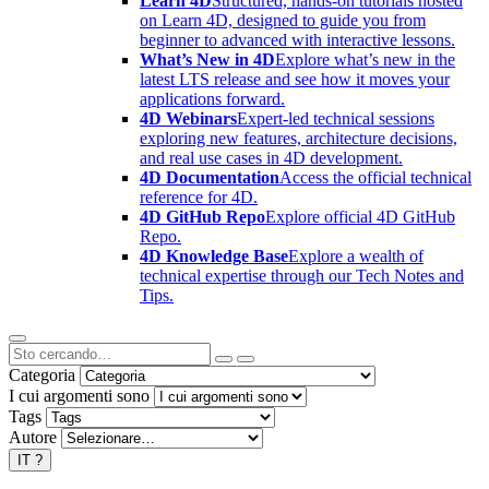
Learn 4D
Structured, hands-on tutorials hosted
on Learn 4D, designed to guide you from
beginner to advanced with interactive lessons.
What’s New in 4D
Explore what’s new in the
latest LTS release and see how it moves your
applications forward.
4D Webinars
Expert-led technical sessions
exploring new features, architecture decisions,
and real use cases in 4D development.
4D Documentation
Access the official technical
reference for 4D.
4D GitHub Repo
Explore official 4D GitHub
Repo.
4D Knowledge Base
Explore a wealth of
technical expertise through our Tech Notes and
Tips.
Categoria
I cui argomenti sono
Tags
Autore
IT
?