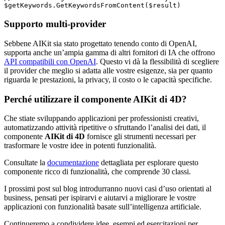
$getKeywords.GetKeywordsFromContent($result)
Supporto multi-provider
Sebbene AIKit sia stato progettato tenendo conto di OpenAI,
supporta anche un’ampia gamma di altri fornitori di IA che offrono
API compatibili con OpenAI
. Questo vi dà la flessibilità di scegliere
il provider che meglio si adatta alle vostre esigenze, sia per quanto
riguarda le prestazioni, la privacy, il costo o le capacità specifiche.
Perché utilizzare il componente AIKit di 4D?
Che stiate sviluppando applicazioni per professionisti creativi,
automatizzando attività ripetitive o sfruttando l’analisi dei dati, il
componente
AIKit di 4D
fornisce gli strumenti necessari per
trasformare le vostre idee in potenti funzionalità.
Consultate la
documentazione
dettagliata per esplorare questo
componente ricco di funzionalità, che comprende 30 classi.
I prossimi post sul blog introdurranno nuovi casi d’uso orientati al
business, pensati per ispirarvi e aiutarvi a migliorare le vostre
applicazioni con funzionalità basate sull’intelligenza artificiale.
Continueremo a condividere idee, esempi ed esercitazioni per