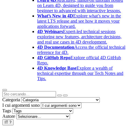
Learn 4D
Structured, hands-on tutorials hosted
on Learn 4D, designed to guide you from
beginner to advanced with interactive lessons.
What’s New in 4D
Explore what’s new in the
latest LTS release and see how it moves your
applications forward.
4D Webinars
Expert-led technical sessions
exploring new features, architecture decisions,
and real use cases in 4D development.
4D Documentation
Access the official technical
reference for 4D.
4D GitHub Repo
Explore official 4D GitHub
Repo.
4D Knowledge Base
Explore a wealth of
technical expertise through our Tech Notes and
Tips.
Categoria
I cui argomenti sono
Tags
Autore
IT
?