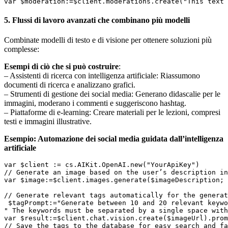
5. Flussi di lavoro avanzati che combinano più modelli
Combinate modelli di testo e di visione per ottenere soluzioni più
complesse:
Esempi di ciò che si può costruire
:
– Assistenti di ricerca con intelligenza artificiale: Riassumono
documenti di ricerca e analizzano grafici.
– Strumenti di gestione dei social media: Generano didascalie per le
immagini, moderano i commenti e suggeriscono hashtag.
– Piattaforme di e-learning: Creare materiali per le lezioni, compresi
testi e immagini illustrative.
Esempio: Automazione dei social media guidata dall’intelligenza
artificiale
var $client := cs.AIKit.OpenAI.new("YourApiKey") 

// Generate an image based on the user’s description in
var $image:=$client.images.generate($imageDescription; 
// Generate relevant tags automatically for the generat
 $tagPrompt:="Generate between 10 and 20 relevant keywo
" The keywords must be separated by a single space with
var $result:=$client.chat.vision.create($imageUrl).prom
// Save the tags to the database for easy search and fa