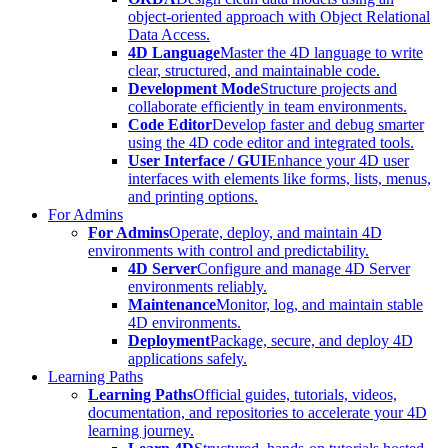
object-oriented approach with Object Relational
Data Access.
4D Language
Master the 4D language to write
clear, structured, and maintainable code.
Development Mode
Structure projects and
collaborate efficiently in team environments.
Code Editor
Develop faster and debug smarter
using the 4D code editor and integrated tools.
User Interface / GUI
Enhance your 4D user
interfaces with elements like forms, lists, menus,
and printing options.
For Admins
For Admins
Operate, deploy, and maintain 4D
environments with control and predictability.
4D Server
Configure and manage 4D Server
environments reliably.
Maintenance
Monitor, log, and maintain stable
4D environments.
Deployment
Package, secure, and deploy 4D
applications safely.
Learning Paths
Learning Paths
Official guides, tutorials, videos,
documentation, and repositories to accelerate your 4D
learning journey.