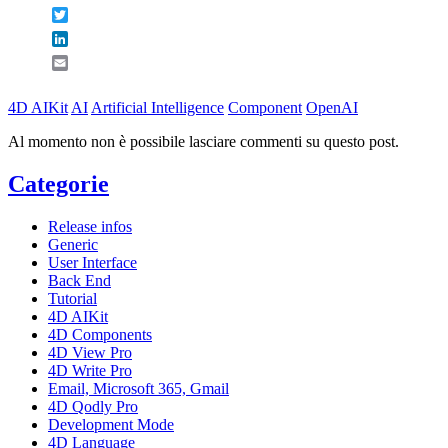
Twitter
LinkedIn
Email
4D AIKit
AI
Artificial Intelligence
Component
OpenAI
Al momento non è possibile lasciare commenti su questo post.
Categorie
Release infos
Generic
User Interface
Back End
Tutorial
4D AIKit
4D Components
4D View Pro
4D Write Pro
Email, Microsoft 365, Gmail
4D Qodly Pro
Development Mode
4D Language