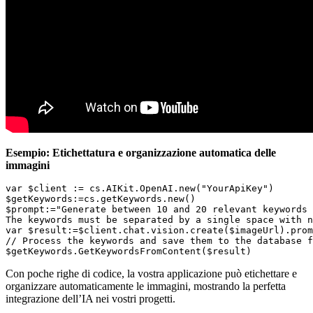
Esempio: Etichettatura e organizzazione automatica delle
immagini
var $client := cs.AIKit.OpenAI.new("YourApiKey") 

$getKeywords:=cs.getKeywords.new()

$prompt:="Generate between 10 and 20 relevant keywords 
The keywords must be separated by a single space with n
var $result:=$client.chat.vision.create($imageUrl).prom
// Process the keywords and save them to the database f
$getKeywords.GetKeywordsFromContent($result)
Con poche righe di codice, la vostra applicazione può etichettare e
organizzare automaticamente le immagini, mostrando la perfetta
integrazione dell’IA nei vostri progetti.