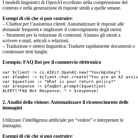
I modelli linguistici di OpenAI eccellono nella comprensione del
contesto e nella generazione di risposte simili a quelle umane.
Esempi di ciò che si può costruire
:
– Chatbot per l’assistenza clienti: Automatizzare le risposte alle
domande frequenti e migliorare il coinvolgimento degli utenti.
– Strumenti per la redazione di contenuti: Aiutano gli utenti a
scrivere e-mail, articoli o relazioni.
– Traduzione e sintesi linguistica: Tradurre rapidamente documenti o
condensare testi lunghi.
Esempio: FAQ Bot per il commercio elettronico
var $client := cs.AIKit.OpenAI.new("YourApiKey") 

var $faqBot := $client.chat.create("You are an AI assis
var $question := "What is your return policy?" 

var $response := $faqBot.prompt($question) 

2. Analisi della visione: Automatizzare il riconoscimento delle
immagini
Utilizzare l’intelligenza artificiale per “vedere” e interpretare le
immagini.
Esempi di ciò che si può costruire
: