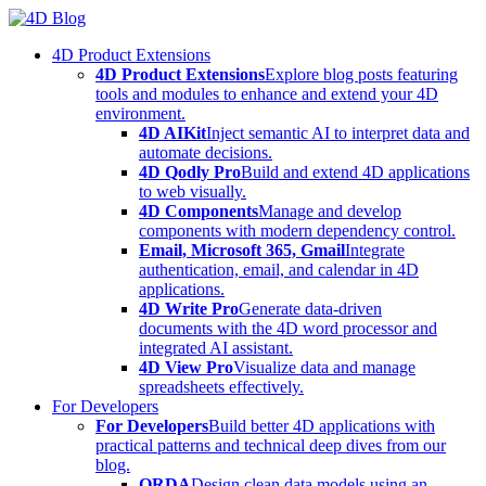
Skip
to
4D Product Extensions
content
4D Product Extensions
Explore blog posts featuring
tools and modules to enhance and extend your 4D
environment.
4D AIKit
Inject semantic AI to interpret data and
automate decisions.
4D Qodly Pro
Build and extend 4D applications
to web visually.
4D Components
Manage and develop
components with modern dependency control.
Email, Microsoft 365, Gmail
Integrate
authentication, email, and calendar in 4D
applications.
4D Write Pro
Generate data-driven
documents with the 4D word processor and
integrated AI assistant.
4D View Pro
Visualize data and manage
spreadsheets effectively.
For Developers
For Developers
Build better 4D applications with
practical patterns and technical deep dives from our
blog.
ORDA
Design clean data models using an