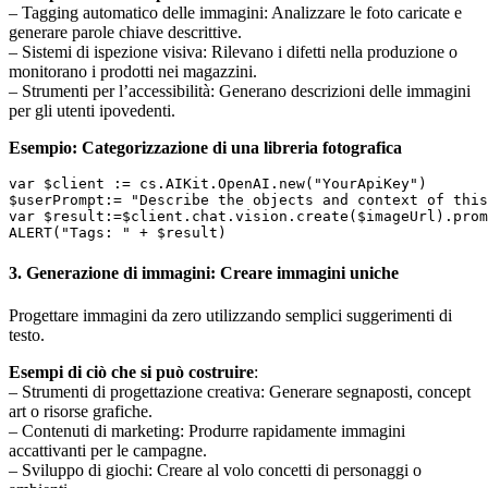
– Tagging automatico delle immagini: Analizzare le foto caricate e
generare parole chiave descrittive.
– Sistemi di ispezione visiva: Rilevano i difetti nella produzione o
monitorano i prodotti nei magazzini.
– Strumenti per l’accessibilità: Generano descrizioni delle immagini
per gli utenti ipovedenti.
Esempio: Categorizzazione di una libreria fotografica
var $client := cs.AIKit.OpenAI.new("YourApiKey") 

$userPrompt:= "Describe the objects and context of this
var $result:=$client.chat.vision.create($imageUrl).prom
3. Generazione di immagini: Creare immagini uniche
Progettare immagini da zero utilizzando semplici suggerimenti di
testo.
Esempi di ciò che si può costruire
:
– Strumenti di progettazione creativa: Generare segnaposti, concept
art o risorse grafiche.
– Contenuti di marketing: Produrre rapidamente immagini
accattivanti per le campagne.
– Sviluppo di giochi: Creare al volo concetti di personaggi o