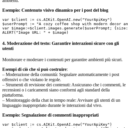
ambienti.
Esempio: Contenuto visivo dinamico per i post del blog
var $client := cs.AIKit.OpenAI.new("YourApiKey") 

$userPrompt := "A cozy coffee shop with modern decor an
var $image:=$client.images.generate($userPrompt; {size:
ALERT("Image URL: " + $image)
4. Moderazione del testo: Garantire interazioni sicure con gli
utenti
Monitorare e moderare i contenuti per garantire ambienti più sicuri.
Esempi di ciò che si può costruire
:
– Moderazione della comunità: Segnalare automaticamente i post
offensivi o che violano le regole.
– Strumenti di revisione dei contenuti: Assicurano che i commenti, le
recensioni o i caricamenti siano conformi agli standard della
piattaforma.
– Monitoraggio della chat in tempo reale: Avvisare gli utenti di un
linguaggio inappropriato durante le interazioni dal vivo.
Esempio: Segnalazione di commenti inappropriati
var $client := cs.AIKit.OpenAI.new("YourApiKey") 
