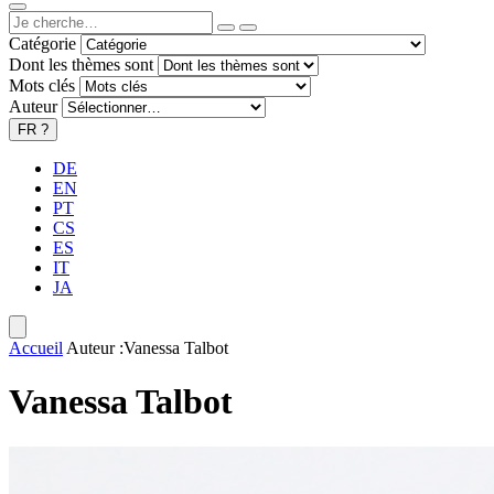
Catégorie
Dont les thèmes sont
Mots clés
Auteur
FR
?
DE
EN
PT
CS
ES
IT
JA
Accueil
Auteur :Vanessa Talbot
Vanessa Talbot