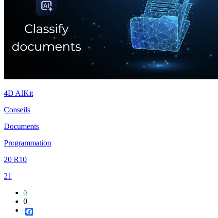
4D AIKit
Conseils
Documents
Programmation
20 R10
21
0
0
Facebook