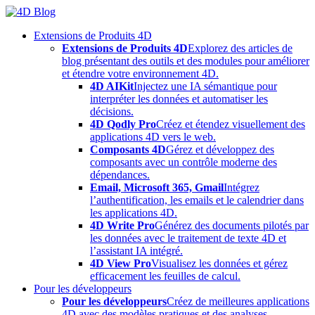
Skip
to
Extensions de Produits 4D
content
Extensions de Produits 4D
Explorez des articles de
blog présentant des outils et des modules pour améliorer
et étendre votre environnement 4D.
4D AIKit
Injectez une IA sémantique pour
interpréter les données et automatiser les
décisions.
4D Qodly Pro
Créez et étendez visuellement des
applications 4D vers le web.
Composants 4D
Gérez et développez des
composants avec un contrôle moderne des
dépendances.
Email, Microsoft 365, Gmail
Intégrez
l’authentification, les emails et le calendrier dans
les applications 4D.
4D Write Pro
Générez des documents pilotés par
les données avec le traitement de texte 4D et
l’assistant IA intégré.
4D View Pro
Visualisez les données et gérez
efficacement les feuilles de calcul.
Pour les développeurs
Pour les développeurs
Créez de meilleures applications
4D avec des modèles pratiques et des analyses