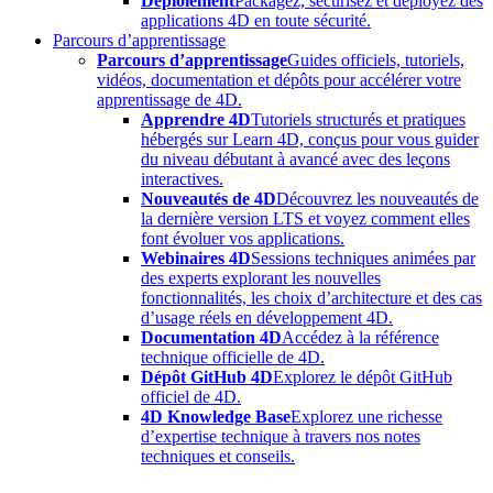
Déploiement
Packagez, sécurisez et déployez des
applications 4D en toute sécurité.
Parcours d’apprentissage
Parcours d’apprentissage
Guides officiels, tutoriels,
vidéos, documentation et dépôts pour accélérer votre
apprentissage de 4D.
Apprendre 4D
Tutoriels structurés et pratiques
hébergés sur Learn 4D, conçus pour vous guider
du niveau débutant à avancé avec des leçons
interactives.
Nouveautés de 4D
Découvrez les nouveautés de
la dernière version LTS et voyez comment elles
font évoluer vos applications.
Webinaires 4D
Sessions techniques animées par
des experts explorant les nouvelles
fonctionnalités, les choix d’architecture et des cas
d’usage réels en développement 4D.
Documentation 4D
Accédez à la référence
technique officielle de 4D.
Dépôt GitHub 4D
Explorez le dépôt GitHub
officiel de 4D.
4D Knowledge Base
Explorez une richesse
d’expertise technique à travers nos notes
techniques et conseils.