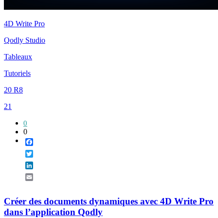
4D Write Pro
Qodly Studio
Tableaux
Tutoriels
20 R8
21
0
0
Facebook
Twitter
LinkedIn
Email
Créer des documents dynamiques avec 4D Write Pro
dans l’application Qodly