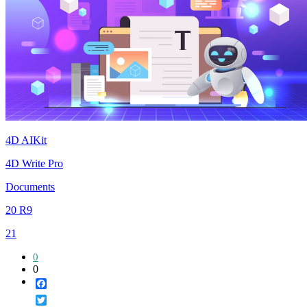
4D AIKit
4D Write Pro
Documents
20 R9
21
0
0
Facebook
Twitter