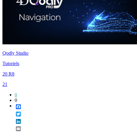
Qodly Studio
Tutoriels
20 R8
21
0
0
Facebook
Twitter
LinkedIn
Email