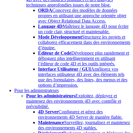
techniques approfondies issues de notre blog.
ORDA
Concevez des modèles de données
propres en utilisant une approche orientée objet
avec Object Relational Data Access.
Langage 4D
Maîtrisez le langage 4D pour écrire
un code clair, structuré et maintenable.
Mode Développement
Structurez les projets et
collaborez efficacement dans des environnements
d’équipe.
Éditeur de Code
Développez plus rapidement et
déboguez plus intelligemment en utilisant
l’éditeur de code 4D et les outils intégrés.
Interface Utilisateur / GUI
Améliorez vos
interfaces utilisateur 4D avec des éléments tels
que des formulaires, des listes, des menus et des
options d’impression.
Pour les administrateurs
Pour les administrateurs
Exploitez, déployez et
maintenez des environnements 4D avec contrôle et
prévisibilité.
4D Server
Configurez et gérez des
environnements 4D Server de manière fiable.
Maintenance
Surveillez, journalisez et maintenez
des environnements 4D stables.