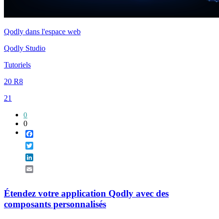
Qodly dans l'espace web
Qodly Studio
Tutoriels
20 R8
21
0
0
Facebook
Twitter
LinkedIn
Email
Étendez votre application Qodly avec des
composants personnalisés