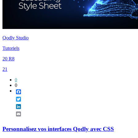
Qodly Studio
Tutoriels
20 R8
21
0
0
Facebook
Twitter
LinkedIn
Email
Personnalisez vos interfaces Qodly avec CSS