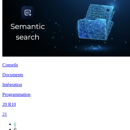
Conseils
Documents
Intégration
Programmation
20 R10
21
0
0