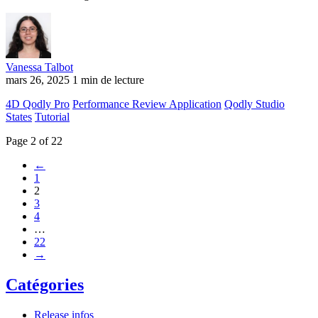
Vanessa Talbot
mars 26, 2025
1 min de lecture
4D Qodly Pro
Performance Review Application
Qodly Studio
States
Tutorial
Page 2 of 22
←
1
2
3
4
…
22
→
Catégories
Release infos