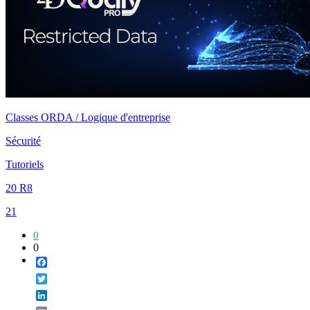
Classes ORDA / Logique d'entreprise
Sécurité
Tutoriels
20 R8
21
0
0
Facebook
Twitter
LinkedIn