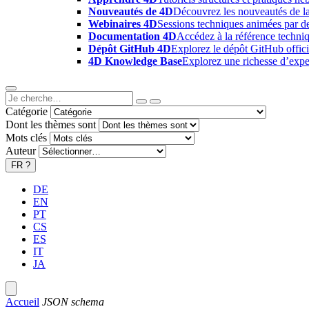
Nouveautés de 4D
Découvrez les nouveautés de la
Webinaires 4D
Sessions techniques animées par des
Documentation 4D
Accédez à la référence techniq
Dépôt GitHub 4D
Explorez le dépôt GitHub offici
4D Knowledge Base
Explorez une richesse d’exper
Catégorie
Dont les thèmes sont
Mots clés
Auteur
FR
?
DE
EN
PT
CS
ES
IT
JA
Accueil
JSON schema