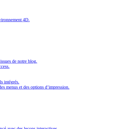
environnement 4D.
issues de notre blog.
ccess.
s intégrés.
 des menus et des options d’impression.
ncé avec des leçons interactives.