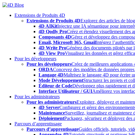
Skip
to
Extensions de Produits 4D
content
Extensions de Produits 4D
Explorez des articles de blo
4D AIKit
Injectez une IA sémantique pour interprét
4D Qodly Pro
Créez et étendez visuellement des a
Composants 4D
Gérez et développez des composa
Email, Microsoft 365, Gmail
Intégrez l’authentifi
4D Write Pro
Générez des documents pilotés par le
4D View Pro
Visualisez les données et gérez effica
Pour les développeurs
Pour les développeurs
Créez de meilleures applications 
ORDA
Concevez des modèles de données propres e
Langage 4D
Maîtrisez le langage 4D pour écrire un
Mode Développement
Structurez les projets et c
Éditeur de Code
Développez plus rapidement et déb
Interface Utilisateur / GUI
Améliorez vos interfac
Pour les administrateurs
Pour les administrateurs
Exploitez, déployez et mainten
4D Server
Configurez et gérez des environnements
Maintenance
Surveillez, journalisez et maintenez
Déploiement
Packagez, sécurisez et déployez des a
Parcours d’apprentissage
Parcours d’apprentissage
Guides officiels, tutoriels, v
Apprendre 4D
Tutoriels structurés et pratiques 