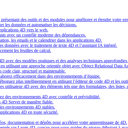
g présentant des outils et des modules pour améliorer et étendre votre 
er les données et automatiser les décisions.
pplications 4D vers le web.
nts avec un contrôle moderne des dépendances.
cation, les emails et le calendrier dans les applications 4D.
s données avec le traitement de texte 4D et l’assistant IA intégré.
cement les feuilles de calcul.
4D avec des modèles pratiques et des analyses techniques approfondies 
n utilisant une approche orientée objet avec Object Relational Data A
 code clair, structuré et maintenable.
ollaborez efficacement dans des environnements d’équipe.
oguez plus intelligemment en utilisant l’éditeur de code 4D et les outil
es utilisateur 4D avec des éléments tels que des formulaires, des listes,
ez des environnements 4D avec contrôle et prévisibilité.
 4D Server de manière fiable.
 des environnements 4D stables.
pplications 4D en toute sécurité.
idéos, documentation et dépôts pour accélérer votre apprentissage de 4D.
hébergés sur Learn 4D, conçus pour vous guider du niveau débutant à ava