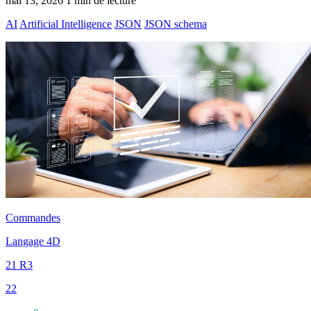
mai 13, 2026
1 min de lecture
AI
Artificial Intelligence
JSON
JSON schema
Commandes
Langage 4D
21 R3
22