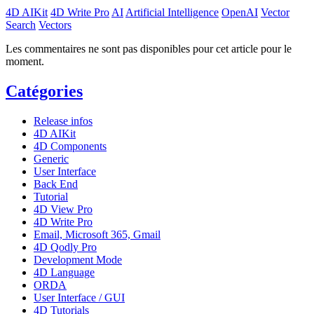
4D AIKit
4D Write Pro
AI
Artificial Intelligence
OpenAI
Vector
Search
Vectors
Les commentaires ne sont pas disponibles pour cet article pour le
moment.
Catégories
Release infos
4D AIKit
4D Components
Generic
User Interface
Back End
Tutorial
4D View Pro
4D Write Pro
Email, Microsoft 365, Gmail
4D Qodly Pro
Development Mode
4D Language
ORDA
User Interface / GUI
4D Tutorials