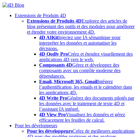
Skip
to
Extensions de Produits 4D
content
Extensions de Produits 4D
Explorez des articles de
blog présentant des outils et des modules pour améliorer
et étendre votre environnement 4D.
4D AIKit
Injectez une IA sémantique pour
interpréter les données et automatiser les
décisions.
4D Qodly Pro
Créez et étendez visuellement des
applications 4D vers le web.
Composants 4D
Gérez et développez des
composants avec un contrôle moderne des
dépendances.
Email, Microsoft 365, Gmail
Intégrez
l’authentification, les emails et le calendrier dans
les applications 4D.
4D Write Pro
Générez des documents pilotés par
les données avec le traitement de texte 4D et
l’assistant IA intégré.
4D View Pro
Visualisez les données et gérez
efficacement les feuilles de calcul.
Pour les développeurs
Pour les développeurs
Créez de meilleures applications
4D avec des modèles pratiques et des analyses