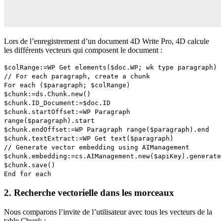
Lors de l’enregistrement d’un document 4D Write Pro, 4D calcule
les différents vecteurs qui composent le document :
$colRange
:=
WP Get elements
(
$doc
.
WP
;
wk type paragraph
)
// For each paragraph, create a chunk
For each
(
$paragraph
;
$colRange
)
$chunk
:=
ds
.
Chunk
.
new
()
$chunk
.
ID_Document
:=
$doc
.
ID
$chunk
.
startOffset
:=
WP Paragraph
range
(
$paragraph
).
start
$chunk
.
endOffset
:=
WP Paragraph range
(
$paragraph
).
end
$chunk
.
textExtract
:=
WP Get text
(
$paragraph
)
// Generate vector embedding using AIManagement
$chunk
.
embedding
:=
cs
.
AIManagement
.
new
(
$apiKey
).
generate
$chunk
.
save
()
End for each
2. Recherche vectorielle dans les morceaux
Nous comparons l’invite de l’utilisateur avec tous les vecteurs de la
table Chunk :