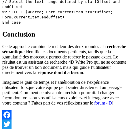
// Select the text range defined by startOffset and
endOffset
WP SELECT
(
WParea
;
Form
.
currentItem
.
startOffset
;
Form
.
currentItem
.
endOffset
)
End case
Conclusion
Cette approche combine le meilleur des deux mondes : la
recherche
sémantique
identifie les documents pertinents, tandis que la
granularité des morceaux permet de repérer le passage exact. Le
résultat est un assistant de recherche 4D Write Pro qui ne se contente
pas de trouver un bon document, mais qui guide l’utilisateur
directement vers la
réponse dont il a besoin
.
Imaginez le gain de temps et l’amélioration de l’expérience
utilisateur lorsque votre équipe peut sauter directement au passage
pertinent. Comment ce niveau de précision pourrait-il changer la
façon dont vous ou vos utilisateurs exploitez et interagissez avec
votre contenu ? Faites part de vos réflexions sur le
forum 4D
!
Facebook