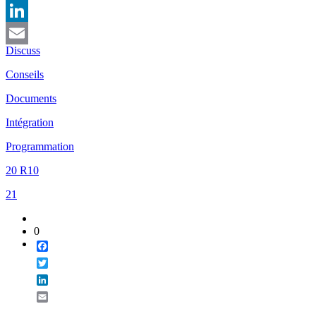
Twitter
LinkedIn
Discuss
Email
Conseils
Documents
Intégration
Programmation
20 R10
21
0
Facebook
Twitter
LinkedIn
Email