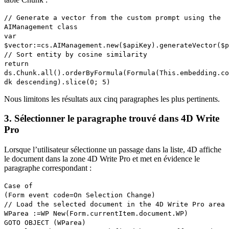
// Generate a vector from the custom prompt using the
AIManagement class
var
$vector:=
cs
.
AIManagement
.
new
(
$apiKey
).
generateVector
(
$p
// Sort entity by cosine similarity
return
ds
.
Chunk
.
all
().
orderByFormula
(
Formula
(
This
.
embedding
.
co
dk descending
).
slice
(0; 5)
Nous limitons les résultats aux cinq paragraphes les plus pertinents.
3. Sélectionner le paragraphe trouvé dans 4D Write
Pro
Lorsque l’utilisateur sélectionne un passage dans la liste, 4D affiche
le document dans la zone 4D Write Pro et met en évidence le
paragraphe correspondant :
Case of
(
Form event code
=
On Selection Change
)
// Load the selected document in the 4D Write Pro area
WParea
:=
WP New
(
Form
.
currentItem
.
document
.
WP
)
GOTO OBJECT
(
WParea
)