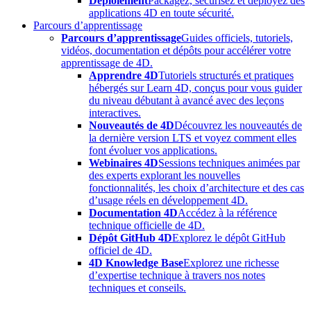
Déploiement
Packagez, sécurisez et déployez des
applications 4D en toute sécurité.
Parcours d’apprentissage
Parcours d’apprentissage
Guides officiels, tutoriels,
vidéos, documentation et dépôts pour accélérer votre
apprentissage de 4D.
Apprendre 4D
Tutoriels structurés et pratiques
hébergés sur Learn 4D, conçus pour vous guider
du niveau débutant à avancé avec des leçons
interactives.
Nouveautés de 4D
Découvrez les nouveautés de
la dernière version LTS et voyez comment elles
font évoluer vos applications.
Webinaires 4D
Sessions techniques animées par
des experts explorant les nouvelles
fonctionnalités, les choix d’architecture et des cas
d’usage réels en développement 4D.
Documentation 4D
Accédez à la référence
technique officielle de 4D.
Dépôt GitHub 4D
Explorez le dépôt GitHub
officiel de 4D.
4D Knowledge Base
Explorez une richesse
d’expertise technique à travers nos notes
techniques et conseils.