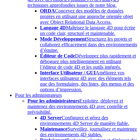
techniques approfondies issues de notre blog.
ORDA
Concevez des modèles de données
propres en utilisant une approche orientée objet
avec Object Relational Data Access.
Langage 4D
Maîtrisez le langage 4D pour écrire
un code clair, structuré et maintenable.
Mode Développement
Structurez les projets et
collaborez efficacement dans des environnements
d’équipe.
Éditeur de Code
Développez plus rapidement et
déboguez plus intelligemment en utilisant
l’éditeur de code 4D et les outils intégrés.
Interface Utilisateur / GUI
Améliorez vos
interfaces utilisateur 4D avec des éléments tels
que des formulaires, des listes, des menus et des
options d’impression.
Pour les administrateurs
Pour les administrateurs
Exploitez, déployez et
maintenez des environnements 4D avec contrôle et
prévisibilité.
4D Server
Configurez et gérez des
environnements 4D Server de manière fiable.
Maintenance
Surveillez, journalisez et maintenez
des environnements 4D stables.