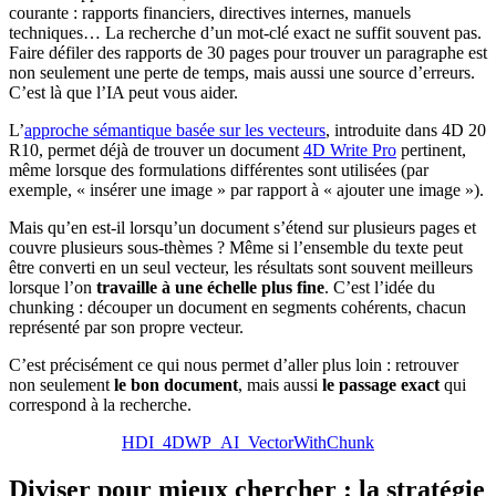
courante : rapports financiers, directives internes, manuels
techniques… La recherche d’un mot-clé exact ne suffit souvent pas.
Faire défiler des rapports de 30 pages pour trouver un paragraphe est
non seulement une perte de temps, mais aussi une source d’erreurs.
C’est là que l’IA peut vous aider.
L’
approche sémantique basée sur les vecteurs
, introduite dans 4D 20
R10, permet déjà de trouver un document
4D Write Pro
pertinent,
même lorsque des formulations différentes sont utilisées (par
exemple, « insérer une image » par rapport à « ajouter une image »).
Mais qu’en est-il lorsqu’un document s’étend sur plusieurs pages et
couvre plusieurs sous-thèmes ? Même si l’ensemble du texte peut
être converti en un seul vecteur, les résultats sont souvent meilleurs
lorsque l’on
travaille à une échelle plus fine
. C’est l’idée du
chunking : découper un document en segments cohérents, chacun
représenté par son propre vecteur.
C’est précisément ce qui nous permet d’aller plus loin : retrouver
non seulement
le bon document
, mais aussi
le passage exact
qui
correspond à la recherche.
HDI_4DWP_AI_VectorWithChunk
Diviser pour mieux chercher : la stratégie