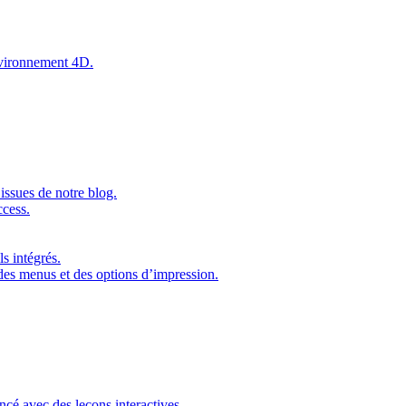
environnement 4D.
issues de notre blog.
ccess.
s intégrés.
 des menus et des options d’impression.
ncé avec des leçons interactives.