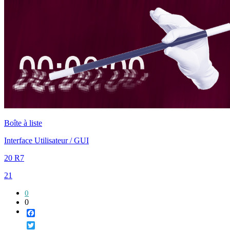
Boîte à liste
Interface Utilisateur / GUI
20 R7
21
0
0
Facebook
Twitter