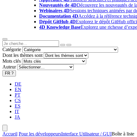
Nouveautés de 4D
Découvrez les nouveautés de la
Webinaires 4D
Sessions techniques animées par des
Documentation 4D
Accédez à la référence techniq
Dépôt GitHub 4D
Explorez le dépôt GitHub offici
4D Knowledge Base
Explorez une richesse d’exper
Catégorie
Dont les thèmes sont
Mots clés
Auteur
FR
?
DE
EN
PT
CS
ES
IT
JA
Accueil
Pour les développeurs
Interface Utilisateur / GUI
Boîte à liste