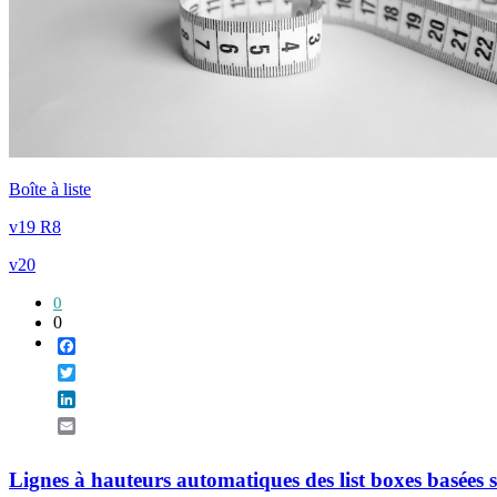
Boîte à liste
v19 R8
v20
0
0
Facebook
Twitter
LinkedIn
Email
Lignes à hauteurs automatiques des list boxes basées sur