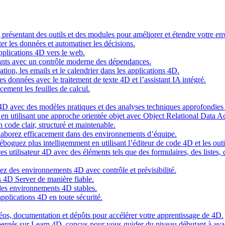
g présentant des outils et des modules pour améliorer et étendre votre 
er les données et automatiser les décisions.
pplications 4D vers le web.
nts avec un contrôle moderne des dépendances.
cation, les emails et le calendrier dans les applications 4D.
s données avec le traitement de texte 4D et l’assistant IA intégré.
cement les feuilles de calcul.
4D avec des modèles pratiques et des analyses techniques approfondies 
n utilisant une approche orientée objet avec Object Relational Data A
 code clair, structuré et maintenable.
ollaborez efficacement dans des environnements d’équipe.
oguez plus intelligemment en utilisant l’éditeur de code 4D et les outil
es utilisateur 4D avec des éléments tels que des formulaires, des listes,
ez des environnements 4D avec contrôle et prévisibilité.
 4D Server de manière fiable.
 des environnements 4D stables.
pplications 4D en toute sécurité.
idéos, documentation et dépôts pour accélérer votre apprentissage de 4D.
hébergés sur Learn 4D, conçus pour vous guider du niveau débutant à ava