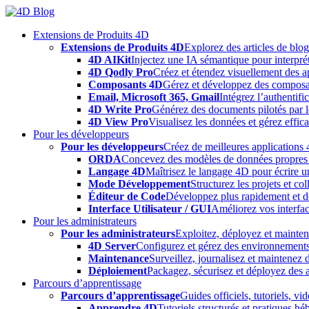
Skip
to
Extensions de Produits 4D
content
Extensions de Produits 4D
Explorez des articles de blo
4D AIKit
Injectez une IA sémantique pour interprét
4D Qodly Pro
Créez et étendez visuellement des a
Composants 4D
Gérez et développez des composa
Email, Microsoft 365, Gmail
Intégrez l’authentifi
4D Write Pro
Générez des documents pilotés par le
4D View Pro
Visualisez les données et gérez effica
Pour les développeurs
Pour les développeurs
Créez de meilleures applications 
ORDA
Concevez des modèles de données propres e
Langage 4D
Maîtrisez le langage 4D pour écrire un
Mode Développement
Structurez les projets et c
Éditeur de Code
Développez plus rapidement et déb
Interface Utilisateur / GUI
Améliorez vos interfac
Pour les administrateurs
Pour les administrateurs
Exploitez, déployez et mainten
4D Server
Configurez et gérez des environnements
Maintenance
Surveillez, journalisez et maintenez
Déploiement
Packagez, sécurisez et déployez des a
Parcours d’apprentissage
Parcours d’apprentissage
Guides officiels, tutoriels, v
Apprendre 4D
Tutoriels structurés et pratiques 