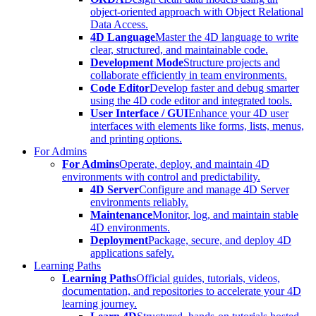
object-oriented approach with Object Relational
Data Access.
4D Language
Master the 4D language to write
clear, structured, and maintainable code.
Development Mode
Structure projects and
collaborate efficiently in team environments.
Code Editor
Develop faster and debug smarter
using the 4D code editor and integrated tools.
User Interface / GUI
Enhance your 4D user
interfaces with elements like forms, lists, menus,
and printing options.
For Admins
For Admins
Operate, deploy, and maintain 4D
environments with control and predictability.
4D Server
Configure and manage 4D Server
environments reliably.
Maintenance
Monitor, log, and maintain stable
4D environments.
Deployment
Package, secure, and deploy 4D
applications safely.
Learning Paths
Learning Paths
Official guides, tutorials, videos,
documentation, and repositories to accelerate your 4D
learning journey.