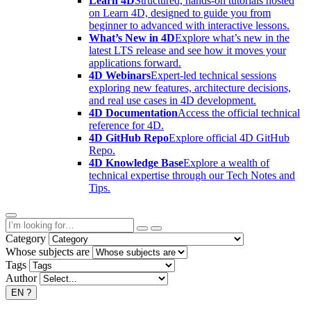
Learn 4D
Structured, hands-on tutorials hosted
on Learn 4D, designed to guide you from
beginner to advanced with interactive lessons.
What’s New in 4D
Explore what’s new in the
latest LTS release and see how it moves your
applications forward.
4D Webinars
Expert-led technical sessions
exploring new features, architecture decisions,
and real use cases in 4D development.
4D Documentation
Access the official technical
reference for 4D.
4D GitHub Repo
Explore official 4D GitHub
Repo.
4D Knowledge Base
Explore a wealth of
technical expertise through our Tech Notes and
Tips.
Category
Whose subjects are
Tags
Author
EN
?