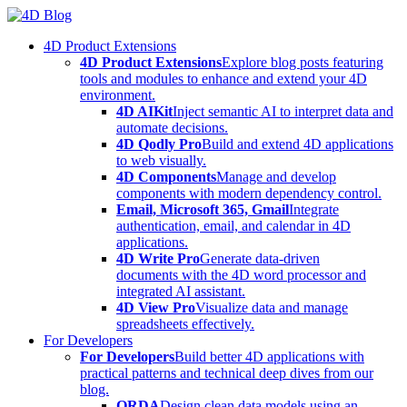
Skip
to
4D Product Extensions
content
4D Product Extensions
Explore blog posts featuring
tools and modules to enhance and extend your 4D
environment.
4D AIKit
Inject semantic AI to interpret data and
automate decisions.
4D Qodly Pro
Build and extend 4D applications
to web visually.
4D Components
Manage and develop
components with modern dependency control.
Email, Microsoft 365, Gmail
Integrate
authentication, email, and calendar in 4D
applications.
4D Write Pro
Generate data-driven
documents with the 4D word processor and
integrated AI assistant.
4D View Pro
Visualize data and manage
spreadsheets effectively.
For Developers
For Developers
Build better 4D applications with
practical patterns and technical deep dives from our
blog.
ORDA
Design clean data models using an