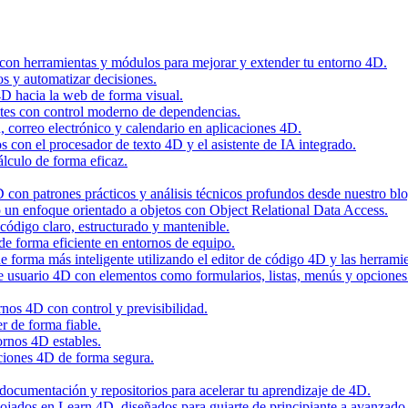
 con herramientas y módulos para mejorar y extender tu entorno 4D.
os y automatizar decisiones.
4D hacia la web de forma visual.
tes con control moderno de dependencias.
n, correo electrónico y calendario en aplicaciones 4D.
con el procesador de texto 4D y el asistente de IA integrado.
álculo de forma eficaz.
con patrones prácticos y análisis técnicos profundos desde nuestro blo
 un enfoque orientado a objetos con Object Relational Data Access.
código claro, estructurado y mantenible.
de forma eficiente en entornos de equipo.
 forma más inteligente utilizando el editor de código 4D y las herramie
de usuario 4D con elementos como formularios, listas, menús y opciones
nos 4D con control y previsibilidad.
r de forma fiable.
ornos 4D estables.
ciones 4D de forma segura.
, documentación y repositorios para acelerar tu aprendizaje de 4D.
alojados en Learn 4D, diseñados para guiarte de principiante a avanzado 