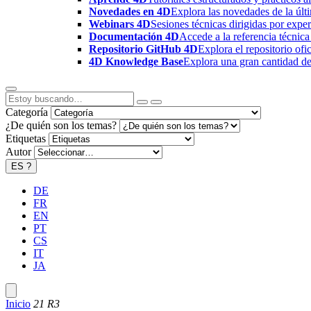
Novedades en 4D
Explora las novedades de la úl
Webinars 4D
Sesiones técnicas dirigidas por expe
Documentación 4D
Accede a la referencia técnica
Repositorio GitHub 4D
Explora el repositorio of
4D Knowledge Base
Explora una gran cantidad de 
Categoría
¿De quién son los temas?
Etiquetas
Autor
ES
?
DE
FR
EN
PT
CS
IT
JA
Inicio
21 R3