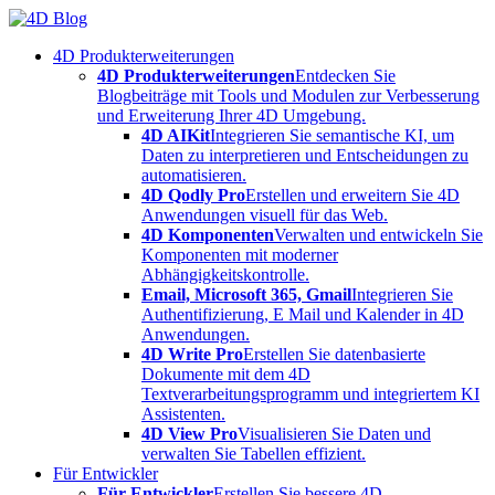
Skip
to
4D Produkterweiterungen
content
4D Produkterweiterungen
Entdecken Sie
Blogbeiträge mit Tools und Modulen zur Verbesserung
und Erweiterung Ihrer 4D Umgebung.
4D AIKit
Integrieren Sie semantische KI, um
Daten zu interpretieren und Entscheidungen zu
automatisieren.
4D Qodly Pro
Erstellen und erweitern Sie 4D
Anwendungen visuell für das Web.
4D Komponenten
Verwalten und entwickeln Sie
Komponenten mit moderner
Abhängigkeitskontrolle.
Email, Microsoft 365, Gmail
Integrieren Sie
Authentifizierung, E Mail und Kalender in 4D
Anwendungen.
4D Write Pro
Erstellen Sie datenbasierte
Dokumente mit dem 4D
Textverarbeitungsprogramm und integriertem KI
Assistenten.
4D View Pro
Visualisieren Sie Daten und
verwalten Sie Tabellen effizient.
Für Entwickler
Für Entwickler
Erstellen Sie bessere 4D