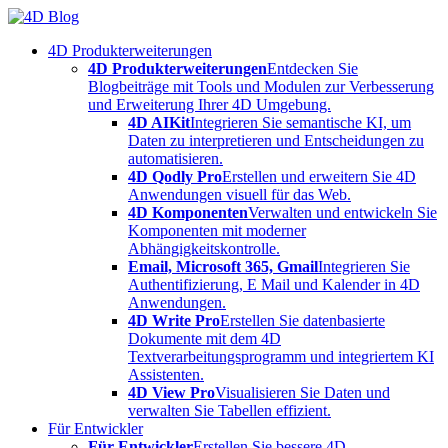
Skip
to
4D Produkterweiterungen
content
4D Produkterweiterungen
Entdecken Sie
Blogbeiträge mit Tools und Modulen zur Verbesserung
und Erweiterung Ihrer 4D Umgebung.
4D AIKit
Integrieren Sie semantische KI, um
Daten zu interpretieren und Entscheidungen zu
automatisieren.
4D Qodly Pro
Erstellen und erweitern Sie 4D
Anwendungen visuell für das Web.
4D Komponenten
Verwalten und entwickeln Sie
Komponenten mit moderner
Abhängigkeitskontrolle.
Email, Microsoft 365, Gmail
Integrieren Sie
Authentifizierung, E Mail und Kalender in 4D
Anwendungen.
4D Write Pro
Erstellen Sie datenbasierte
Dokumente mit dem 4D
Textverarbeitungsprogramm und integriertem KI
Assistenten.
4D View Pro
Visualisieren Sie Daten und
verwalten Sie Tabellen effizient.
Für Entwickler
Für Entwickler
Erstellen Sie bessere 4D