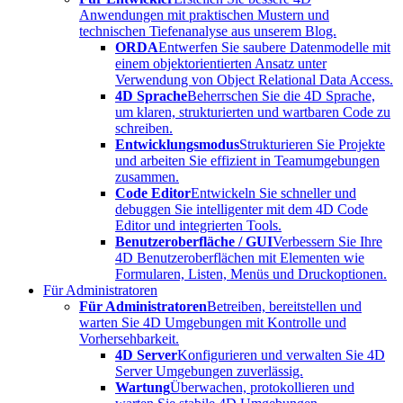
Anwendungen mit praktischen Mustern und
technischen Tiefenanalyse aus unserem Blog.
ORDA
Entwerfen Sie saubere Datenmodelle mit
einem objektorientierten Ansatz unter
Verwendung von Object Relational Data Access.
4D Sprache
Beherrschen Sie die 4D Sprache,
um klaren, strukturierten und wartbaren Code zu
schreiben.
Entwicklungsmodus
Strukturieren Sie Projekte
und arbeiten Sie effizient in Teamumgebungen
zusammen.
Code Editor
Entwickeln Sie schneller und
debuggen Sie intelligenter mit dem 4D Code
Editor und integrierten Tools.
Benutzeroberfläche / GUI
Verbessern Sie Ihre
4D Benutzeroberflächen mit Elementen wie
Formularen, Listen, Menüs und Druckoptionen.
Für Administratoren
Für Administratoren
Betreiben, bereitstellen und
warten Sie 4D Umgebungen mit Kontrolle und
Vorhersehbarkeit.
4D Server
Konfigurieren und verwalten Sie 4D
Server Umgebungen zuverlässig.
Wartung
Überwachen, protokollieren und