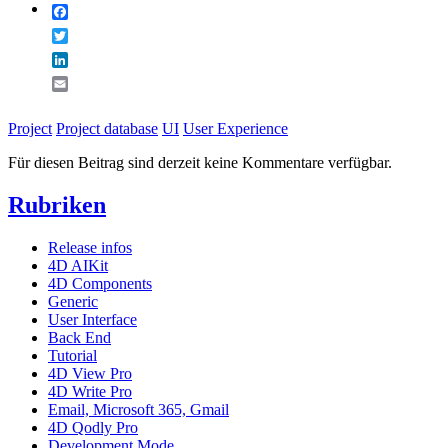
Facebook
Twitter
LinkedIn
Email
Project
Project database
UI
User Experience
Für diesen Beitrag sind derzeit keine Kommentare verfügbar.
Rubriken
Release infos
4D AIKit
4D Components
Generic
User Interface
Back End
Tutorial
4D View Pro
4D Write Pro
Email, Microsoft 365, Gmail
4D Qodly Pro
Development Mode