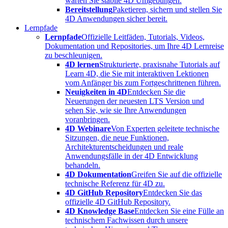
warten Sie stabile 4D Umgebungen.
Bereitstellung
Paketieren, sichern und stellen Sie
4D Anwendungen sicher bereit.
Lernpfade
Lernpfade
Offizielle Leitfäden, Tutorials, Videos,
Dokumentation und Repositories, um Ihre 4D Lernreise
zu beschleunigen.
4D lernen
Strukturierte, praxisnahe Tutorials auf
Learn 4D, die Sie mit interaktiven Lektionen
vom Anfänger bis zum Fortgeschrittenen führen.
Neuigkeiten in 4D
Entdecken Sie die
Neuerungen der neuesten LTS Version und
sehen Sie, wie sie Ihre Anwendungen
voranbringen.
4D Webinare
Von Experten geleitete technische
Sitzungen, die neue Funktionen,
Architekturentscheidungen und reale
Anwendungsfälle in der 4D Entwicklung
behandeln.
4D Dokumentation
Greifen Sie auf die offizielle
technische Referenz für 4D zu.
4D GitHub Repository
Entdecken Sie das
offizielle 4D GitHub Repository.
4D Knowledge Base
Entdecken Sie eine Fülle an
technischem Fachwissen durch unsere